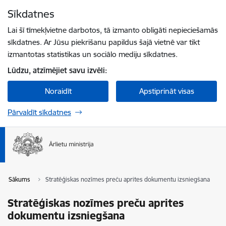
Pāriet uz lapas saturu
Sīkdatnes
Spied
lai meklētu
Enter
Lai šī tīmekļvietne darbotos, tā izmanto obligāti nepieciešamās
sīkdatnes. Ar Jūsu piekrišanu papildus šajā vietnē var tikt
izmantotas statistikas un sociālo mediju sīkdatnes.
Lūdzu, atzīmējiet savu izvēli:
Noraidīt
Apstiprināt visas
Pārvaldīt sīkdatnes
Sākums
Stratēģiskas nozīmes preču aprites dokumentu izsniegšana
Stratēģiskas nozīmes preču aprites
dokumentu izsniegšana