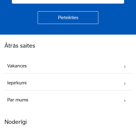
Kājene
Ātrās saites
Vakances
Iepirkumi
Par mums
Noderīgi