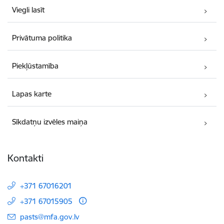
Viegli lasīt
Privātuma politika
Piekļūstamība
Lapas karte
Sīkdatņu izvēles maiņa
Kontakti
+371 67016201
+371 67015905
E-pasts:
pasts@mfa.gov.lv