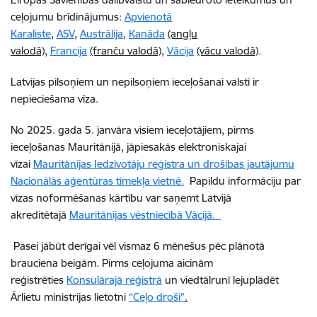
ceļojumu brīdinājumus:
Apvienotā
Karaliste
,
ASV
,
Austrālija
,
Kanāda
(angļu
valodā)
,
Francija
(franču valodā)
,
Vācija
(vācu valodā)
.
Latvijas pilsoņiem un nepilsoņiem ieceļošanai valstī ir
nepieciešama vīza.
No 2025. gada 5. janvāra visiem ieceļotājiem, pirms
ieceļošanas Mauritānijā, jāpiesakās elektroniskajai
vīzai
Mauritānijas Iedzīvotāju reģistra un drošības jautājumu
Nacionālās aģentūras tīmekļa vietnē.
Papildu informāciju par
vīzas noformēšanas kārtību var saņemt Latvijā
akreditētajā
Mauritānijas vēstniecībā Vācijā.
Pasei jābūt derīgai vēl vismaz 6 mēnešus pēc plānotā
brauciena beigām. Pirms ceļojuma aicinām
reģistrēties
Konsulārajā reģistrā
un viedtālrunī lejuplādēt
Ārlietu ministrijas lietotni
“Ceļo droši”
.