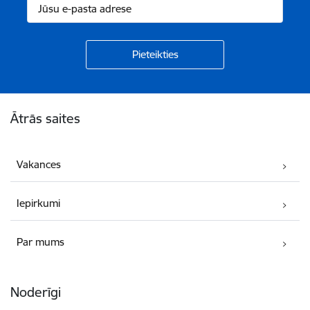
Kājene
Ātrās saites
Vakances
Iepirkumi
Par mums
Noderīgi