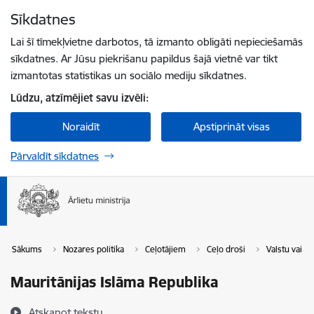
Pāriet uz lapas saturu
Sīkdatnes
Spied
lai meklētu
Enter
Lai šī tīmekļvietne darbotos, tā izmanto obligāti nepieciešamās
sīkdatnes. Ar Jūsu piekrišanu papildus šajā vietnē var tikt
izmantotas statistikas un sociālo mediju sīkdatnes.
Lūdzu, atzīmējiet savu izvēli:
Noraidīt
Apstiprināt visas
Pārvaldīt sīkdatnes
Sākums
Nozares politika
Ceļotājiem
Ceļo droši
Valstu vai t
Mauritānijas Islāma Republika
Atskaņot tekstu