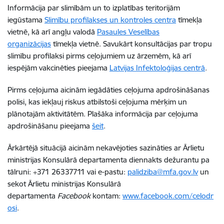
Informācija par slimībām un to izplatības teritorijām
iegūstama
Slimību profilakses un kontroles centra
tīmekļa
vietnē, kā arī angļu valodā
Pasaules Veselības
organizācijas
tīmekļa vietnē. Savukārt konsultācijas par tropu
slimību profilaksi pirms ceļojumiem uz ārzemēm, kā arī
iespējām vakcinēties pieejama
Latvijas Infektoloģijas centrā
.
Pirms ceļojuma aicinām iegādāties ceļojuma apdrošināšanas
polisi, kas iekļauj riskus atbilstoši ceļojuma mērķim un
plānotajām aktivitātēm. Plašāka informācija par ceļojuma
apdrošināšanu pieejama
šeit
.
Ārkārtējā situācijā
aicinām nekavējoties sazināties ar Ārlietu
ministrijas Konsulārā departamenta diennakts dežurantu pa
tālruni: +371 26337711 vai e-pastu:
palidziba@mfa.gov.lv
un
sekot Ārlietu ministrijas Konsulārā
departamenta
Facebook
kontam:
www.facebook.com/celodr
osi
.