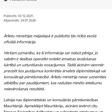
Publicēts: 03.12.2021.
Atjaunināts: 24.07.2026.
Ārlietu ministrijas mājaslapā ir publicēta tās rīcībā esošā
oficiālā informācija.
Vēršam uzmanību, ka šī informācija var nebūt pilnīga, jo
valstīm ir tiesības operatīvi noteikt izmaiņas ieceļošanas
kārtībā un uzturēšanās nosacījumos. Tādēļ aicinām vienmēr
precizēt šos jautājumus konkrētās ārvalsts diplomātiskajā vai
konsulārajā pārstāvniecībā. Ārlietu ministrija nevar uzņemties
atbildību par zaudējumiem, kas radušies minēto ieteikumu
neievērošanas rezultātā.
Latvijai nav
diplomātiskās un konsulārās pārstāvniecības
Mauritānijā. Apmeklējot Mauritāniju, aicinām ievērot citu
Eiropas Savienības dalībvalstu un sabiedroto ieteikumus un