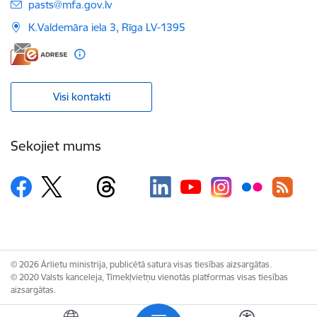
E-pasts:
pasts@mfa.gov.lv
K.Valdemāra iela 3, Rīga LV-1395
Visi kontakti
Sekojiet mums
© 2026 Ārlietu ministrija, publicētā satura visas tiesības aizsargātas.
© 2020 Valsts kanceleja, Tīmekļvietņu vienotās platformas visas tiesības
aizsargātas.