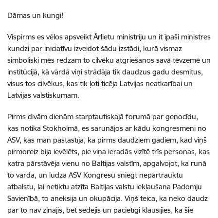
Dāmas un kungi!
Vispirms es vēlos apsveikt Ārlietu ministriju un it īpaši ministres
kundzi par iniciatīvu izveidot šādu izstādi, kurā vismaz
simboliski mēs redzam to cilvēku atgriešanos savā tēvzemē un
institūcijā, kā vārdā viņi strādāja tik daudzus gadu desmitus,
visus tos cilvēkus, kas tik ļoti ticēja Latvijas neatkarībai un
Latvijas valstiskumam.
Pirms divām dienām starptautiskajā forumā par genocīdu,
kas notika Stokholmā, es sarunājos ar kādu kongresmeni no
ASV, kas man pastāstīja, kā pirms daudziem gadiem, kad viņš
pirmoreiz bija ievēlēts, pie viņa ieradās vizītē trīs personas, kas
katra pārstāvēja vienu no Baltijas valstīm, apgalvojot, ka runā
to vārdā, un lūdza ASV Kongresu sniegt nepārtrauktu
atbalstu, lai netiktu atzīta Baltijas valstu iekļaušana Padomju
Savienībā, to aneksija un okupācija. Viņš teica, ka neko daudz
par to nav zinājis, bet sēdējis un pacietīgi klausījies, kā šie