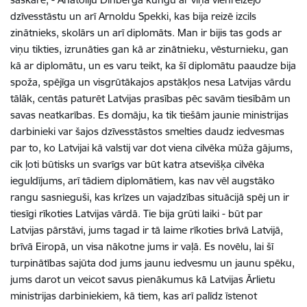
dzīvesstāstu un arī Arnoldu Spekki, kas bija reizē izcils
zinātnieks, skolārs un arī diplomāts. Man ir bijis tas gods ar
viņu tikties, izrunāties gan kā ar zinātnieku, vēsturnieku, gan
kā ar diplomātu, un es varu teikt, ka šī diplomātu paaudze bija
spoža, spējīga un visgrūtākajos apstākļos nesa Latvijas vārdu
tālāk, centās paturēt Latvijas prasības pēc savām tiesībām un
savas neatkarības. Es domāju, ka tik tiešām jaunie ministrijas
darbinieki var šajos dzīvesstāstos smelties daudz iedvesmas
par to, ko Latvijai kā valstij var dot viena cilvēka mūža gājums,
cik ļoti būtisks un svarīgs var būt katra atsevišķa cilvēka
ieguldījums, arī tādiem diplomātiem, kas nav vēl augstāko
rangu sasnieguši, kas krīzes un vajadzības situācijā spēj un ir
tiesīgi rīkoties Latvijas vārdā. Tie bija grūti laiki - būt par
Latvijas pārstāvi, jums tagad ir tā laime rīkoties brīvā Latvijā,
brīvā Eiropā, un visa nākotne jums ir vaļā. Es novēlu, lai šī
turpinātības sajūta dod jums jaunu iedvesmu un jaunu spēku,
jums darot un veicot savus pienākumus kā Latvijas Ārlietu
ministrijas darbiniekiem, kā tiem, kas arī palīdz īstenot