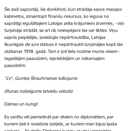
Šie daži sapņotāji, šie donkihoti, kuri strādāja savos mazajos
kabinetos, izmantojot finanšu resursus, ko ieguva no
saprātīgi ieguldītajiem Latvijas zelta krājumiem ārzemēs, - viņi
turpināja strādāt, lai arī cik neiespējami tas var likties. Viņu
sapnis piepildījās, izveidojās nepārtrauktība, Latvijas
likumīgais
de iure
statuss ir nepārtraukti turpinājies kopš tās
atzīšanas 1918. gadā. Tam ir ļoti liela nozīme mums visiem -
tagadējām paaudzēm, iepriekšējām un nākamajām
paaudzēm.
"LV", Guntas Štrauhmanes tulkojums
(Runas nobeigums latviešu valodā)
Dāmas un kungi!
Es varētu vēl piemetināt par diviem no diplomātiem, par
kuriem šeit ir izveidota izstāde, ar kuriem man bijusi īpaša
saskare, - Anatoliju Dinberga kungu ar viņa vienreizējo