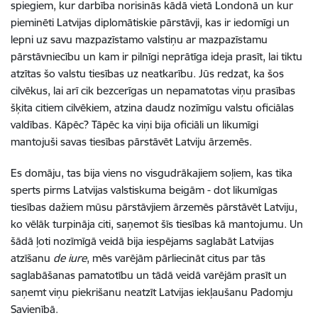
spiegiem, kur darbība norisinās kādā vietā Londonā un kur
pieminēti Latvijas diplomātiskie pārstāvji, kas ir iedomīgi un
lepni uz savu mazpazīstamo valstiņu ar mazpazīstamu
pārstāvniecību un kam ir pilnīgi neprātīga ideja prasīt, lai tiktu
atzītas šo valstu tiesības uz neatkarību. Jūs redzat, ka šos
cilvēkus, lai arī cik bezcerīgas un nepamatotas viņu prasības
šķita citiem cilvēkiem, atzina daudz nozīmīgu valstu oficiālas
valdības. Kāpēc? Tāpēc ka viņi bija oficiāli un likumīgi
mantojuši savas tiesības pārstāvēt Latviju ārzemēs.
Es domāju, tas bija viens no visgudrākajiem soļiem, kas tika
sperts pirms Latvijas valstiskuma beigām - dot likumīgas
tiesības dažiem mūsu pārstāvjiem ārzemēs pārstāvēt Latviju,
ko vēlāk turpināja citi, saņemot šīs tiesības kā mantojumu. Un
šādā ļoti nozīmīgā veidā bija iespējams saglabāt Latvijas
atzīšanu
de iure
, mēs varējām pārliecināt citus par tās
saglabāšanas pamatotību un tādā veidā varējām prasīt un
saņemt viņu piekrišanu neatzīt Latvijas iekļaušanu Padomju
Savienībā.