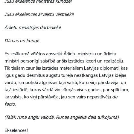
Jūsu ekselence ministres kundze!
Jūsu ekselences ārvalstu vēstnieki!
Ārlietu ministrijas darbinieki!
Dāmas un kungi!
Es iesākumā vēlētos apsveikt Ārlietu ministriju un ārlietu
ministri personīgi saistībā ar šīs izstādes ieceri un realizāciju.
Tik tiešām caur šīs izstādes materiāliem Latvijas diplomāti, kas
ilgus gadu desmitus augstu turēja neatkarīgās Latvijas idejas
vārdu, simboliski atgriežas tajā valstī, kuru viņi pārstāvēja, un
tajā iestādē, kuras vārdā viņi rīkojās visus gadus, par spīti tam,
ka valsts, ko viņi pārstāvēja, jau sen vairs nepastāvēja
de
facto.
(Tālāk runa angļu valodā. Runas angliskā daļa tulkojumā)
Ekselences!