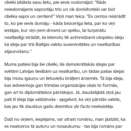
cilvēki izklāsta savu lietu, pie sevis nodomājot: "Kāds
neiedomājams sapņotāju trio un cik donkihotiski var būt
cilvēka sapņi un centieni!" Viņš man teica: "Es centos neizrādīt
to, ko pie sevis domāju - kāda bezcerīga lieta, par ko viņi
iestājas, kur viņi ņem drosmi un spēku, lai turpinātu
neatlaidīgi strādāt, lai īstenotu tik acīmredzami utopisku ideju
kā ideja par trīs Baltijas valstu suverenitātes un neatkarības
atjaunošanu."
Mums patiesi bija šie cilvēki, šīs demokrātiskās idejas par
svētām Latvijas tiesībām uz neatkarību, un tādas pašas idejas
bija mūsu igauņu un lietuviešu brāļiem ārzemēs. Tā bija ideja,
kas iedvesmoja gan trimdas organizācijas visās to formās,
gan arī to diplomātiskos pārstāvjus. Jā, daudzējādā ziņā jau
pati šī ideja bija valdzinoša - apgalvot, ka viņi pārstāv valstis,
kas jau tik daudzus gadu desmitus
de facto
neeksistēja.
Daži no viņiem, iespējams, var atrast romānu, man jāatzīst, ka
es neatceros tā autoru un nosaukumu - tas bija romāns par