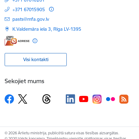
+371 67015905
E-pasts:
pasts@mfa.gov.lv
K.Valdemāra iela 3, Rīga LV-1395
Visi kontakti
Sekojiet mums
© 2026 Ārlietu ministrija, publicētā satura visas tiesības aizsargātas.
© 2020 Valsts kanceleja, Tīmekļvietņu vienotās platformas visas tiesības