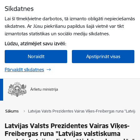
Pāriet uz lapas saturu
Sīkdatnes
Spied
lai meklētu
Enter
Lai šī tīmekļvietne darbotos, tā izmanto obligāti nepieciešamās
sīkdatnes. Ar Jūsu piekrišanu papildus šajā vietnē var tikt
izmantotas statistikas un sociālo mediju sīkdatnes.
Lūdzu, atzīmējiet savu izvēli:
Noraidīt
Apstiprināt visas
Pārvaldīt sīkdatnes
Sākums
Latvijas Valsts Prezidentes Vairas Vīķes-Freibergas runa "Latvija
Latvijas Valsts Prezidentes Vairas Vīķes-
Freibergas runa "Latvijas valstiskuma