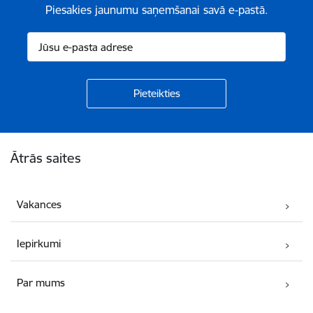
Piesakies jaunumu saņemšanai savā e-pastā.
Kājene
Ātrās saites
Vakances
Iepirkumi
Par mums