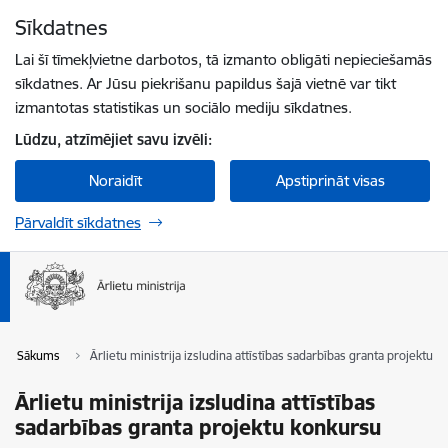
Pāriet uz lapas saturu
Sīkdatnes
Spied
lai meklētu
Enter
Lai šī tīmekļvietne darbotos, tā izmanto obligāti nepieciešamās
sīkdatnes. Ar Jūsu piekrišanu papildus šajā vietnē var tikt
izmantotas statistikas un sociālo mediju sīkdatnes.
Lūdzu, atzīmējiet savu izvēli:
Noraidīt
Apstiprināt visas
Pārvaldīt sīkdatnes
Sākums
Ārlietu ministrija izsludina attīstības sadarbības granta projektu 
Ārlietu ministrija izsludina attīstības
sadarbības granta projektu konkursu