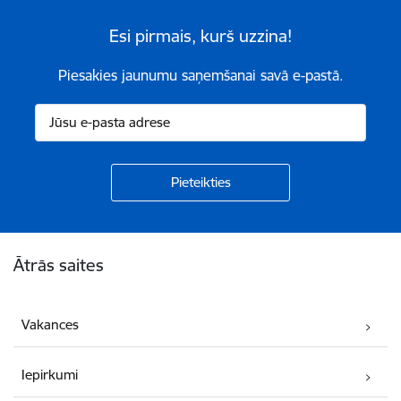
Esi pirmais, kurš uzzina!
Piesakies jaunumu saņemšanai savā e-pastā.
Kājene
Ātrās saites
Vakances
Iepirkumi