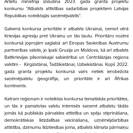
Ārlietu ministrija izsludina 2023. gada granta projektu
konkursu “Atbalsts attīstības sadarbības projektiem Latvijas
Republikas noteiktajās saņēmējvalstīs”.
Galvenā konkursa prioritāte ir atbalsts Ukrainai, ņemot vērā
Krievijas agresiju pret Ukrainu un tās tautu. Prioritāro nozīmi
konkursā joprojām saglabā arī Eiropas Savienības Austrumu
partnerības valstis, jo īpaši Gruzija un Moldova, kā arī atbalsts
Baltkrievijas pilsoniskajai sabiedrībai un Centrālāzijas reģiona
valstīm - Kirgizstānai, Tadžikistānai, Uzbekistānai. Kopš 2022.
gada granta projektu konkursā vairs netiek ierobežota
saņēmējvalstu ģeogrāfija, un prioritāte ir arī Āfrikas
kontinents.
Katram reģionam ir noteiktas konkursa tematiskās prioritātes,
un tās ir pamatotas valstu interesēs saņemt atbalstu tādās
jomās kā publiskās pārvaldes attīstība un spēju stiprināšana,
demokrātiskas līdzdalības veicināšana, uzņēmējdarbības
attīstība, dzimumu līdztiesības joma, atbalsts klimata pārmaiņu