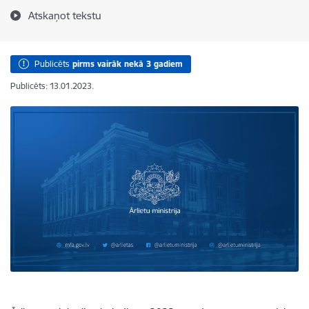
Atskaņot tekstu
Publicēts
pirms vairāk nekā 3 gadiem
Publicēts: 13.01.2023.