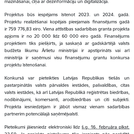
mazināšanai, cīņa ar dezinformāciju un digitalizācija.
Projektus būs iespējams īstenot 2023. un 2024. gadā.
Projektu realizēšanai kopējais pieejamais finansējums gadā
ir
759 776,83 eiro. Viena attīstības sadarbības granta projekta
apjoms ir no 20 000 līdz 60 000 eiro gadā. Finansējums
projektiem tiks piešķirts, ja saskaņā ar gadskārtējā valsts
budžeta likumu Ārlietu ministrijai ir apstiprināts vai arī
ministrija ir saņēmusi visu finansējumu grantu konkursa
projektu īstenošanai.
Konkursā var pieteikties Latvijas Republikas tiešās un
pastarpinātās valsts pārvaldes iestādes, pašvaldības, citas
valsts iestādes, kā arī Latvijas Republikā reģistrētas biedrības,
nodibinājumi, komersanti, arodbiedrības un citi subjekti.
Projekta iesniedzējam ir jābūt vismaz vienam sadarbības
partnerim potenciālajā saņēmējvalstī.
Pieteikumi jāiesniedz elektroniski līdz
š.g. 16. februāra plkst.