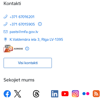
Kontakti
+371 67016201
+371 67015905
E-pasts:
pasts@mfa.gov.lv
K.Valdemāra iela 3, Rīga LV-1395
Visi kontakti
Sekojiet mums