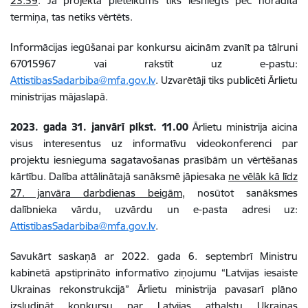
23.59
. Ja projekta pieteikums tiks iesniegts pēc norādītā
termiņa, tas netiks vērtēts.
Informācijas iegūšanai par konkursu aicinām zvanīt pa tālruni
67015967 vai rakstīt uz e-pastu:
AttistibasSadarbiba@mfa.gov.lv
.
Uzvarētāji tiks publicēti Ārlietu
ministrijas mājaslapā.
2023. gada 31. janvārī plkst. 11.00
Ārlietu ministrija aicina
visus interesentus uz informatīvu videokonferenci par
projektu iesnieguma sagatavošanas prasībām un vērtēšanas
kārtību. Dalība attālinātajā sanāksmē jāpiesaka
ne vēlāk kā līdz
27. janvāra darbdienas beigām
, nosūtot sanāksmes
dalībnieka vārdu, uzvārdu un e-pasta adresi uz:
AttistibasSadarbiba@mfa.gov.lv
.
Savukārt saskaņā ar 2022. gada 6. septembrī Ministru
kabinetā apstiprināto informatīvo ziņojumu “Latvijas iesaiste
Ukrainas rekonstrukcijā” Ārlietu ministrija pavasarī plāno
izsludināt konkursu par Latvijas atbalstu Ukrainas