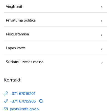
Viegli lasīt
Privātuma politika
Piekļūstamība
Lapas karte
Sīkdatņu izvēles maiņa
Kontakti
+371 67016201
+371 67015905
E-pasts:
pasts@mfa.gov.lv