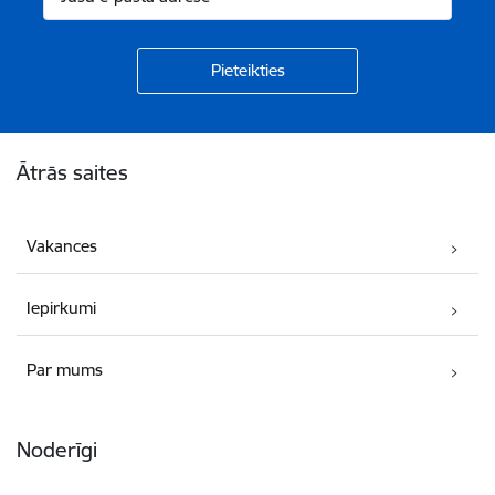
Kājene
Ātrās saites
Vakances
Iepirkumi
Par mums
Noderīgi