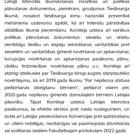
Latvijā īstenotās likumdošanas iniciatīvas un politikas
plānošanas dokumentus, piemēram, grozījumus Tiesībsarga
likumā, nosakot tiesībsarga lomu nacionālā preventīvā
mehānisma uzdevumu izpildē, kā arī Interešu pārstāvības
atklātības likuma pieņemšanu. Komiteja uzteica arī vairākus
politikas plānošanas dokumentus: sieviešu un vīriešu
vienlīdzīgu tiesību un iespēju veicināšanai; vardarbības pret
sievietēm un vardarbības ģimenē novēršanai un apkarošanai;
korupcijas novēršanas un apkarošanas pasākumu plānu;
cilvēku tirdzniecības novēršanas plānu u.c. Komiteja arī
atzinīgi izteikusies par Tiesībsarga biroja augsto starptautisko
novērtējumu, kā arī 2019.gada likumu “Par nepilsoņa statusa
piešķiršanas izbeigšanu bērniem”, piešķirot visiem pēc
2020.gada nepilsoņu ģimenēs dzimušajiem bērniem Latvijas
pilsonību.
Tāpat Komiteja uzteica Latvijas īstenotos
pasākumus, lai efektīvi vērstos pret naida noziegumiem, un
izcēla arī Latvijas pievienošanos Konvencijas pret spīdzināšanu
un citiem nežēlīgas, necilvēcīgas vai pazemojošas izturēšanās
vai sodīšanas veidiem Fakultatīvajam protokolam 2022.gadā.