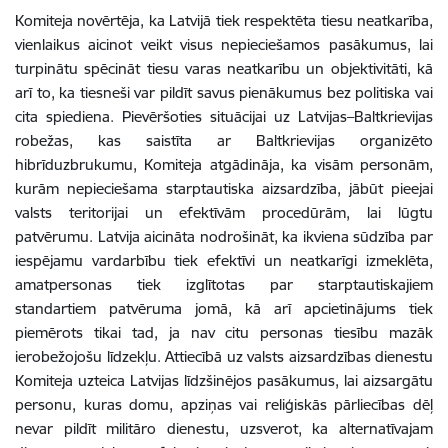
Komiteja novērtēja, ka Latvijā tiek respektēta tiesu neatkarība,
vienlaikus aicinot veikt visus nepieciešamos pasākumus, lai
turpinātu spēcināt tiesu varas neatkarību un objektivitāti, kā
arī to, ka tiesneši var pildīt savus pienākumus bez politiska vai
cita spiediena. Pievēršoties situācijai uz Latvijas–Baltkrievijas
robežas, kas saistīta ar Baltkrievijas organizēto
hibrīduzbrukumu, Komiteja atgādināja, ka visām personām,
kurām nepieciešama starptautiska aizsardzība, jābūt pieejai
valsts teritorijai un efektīvām procedūrām, lai lūgtu
patvērumu. Latvija aicināta nodrošināt, ka ikviena sūdzība par
iespējamu vardarbību tiek efektīvi un neatkarīgi izmeklēta,
amatpersonas tiek izglītotas par starptautiskajiem
standartiem patvēruma jomā, kā arī apcietinājums tiek
piemērots tikai tad, ja nav citu personas tiesību mazāk
ierobežojošu līdzekļu. Attiecībā uz valsts aizsardzības dienestu
Komiteja uzteica Latvijas līdzšinējos pasākumus, lai aizsargātu
personu, kuras domu, apziņas vai reliģiskās pārliecības dēļ
nevar pildīt militāro dienestu, uzsverot, ka alternatīvajam