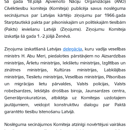
Šā gada 18.jūlijā Apvienoto Nāciju Organizācijas (ANO)
Cilvēktiesību komiteja (Komiteja) publicēja savus noslēguma
secinājumus par Latvijas kārtējo ziņojumu par 1966.gada
Starptautiskā pakta par pilsoniskajām un politiskajām tiesībām
(Pakts) ieviešanu Latvijā (Ziņojums). Ziņojumu Komiteja
izskatīja šā gada 1.-2.jūlijā Ženēvā.
Ziņojuma izskatīšanā Latvijas
delegācija
, kuru vadīja veselības
ministrs H. Abu Meri, piedaloties pārstāvjiem no Aizsardzības
ministrijas, Ārlietu ministrijas, Iekšlietu ministrijas, Izglītības un
zinātnes ministrijas, Kultūras ministrijas, Labklājības
ministrijas, Tieslietu ministrijas, Veselības ministrijas, Pilsonības
un migrācijas lietu pārvaldes, Valsts policijas, Valsts
robežsardzes, Iekšējās drošības biroja, Jaunsardzes centra,
Ģenerālprokuratūras, atbildēja uz Komitejas uzdotajiem
jautājumiem, veidojot konstruktīvu dialogu par Paktā
garantēto tiesību īstenošanu Latvijā.
Noslēguma secinājumos Komiteja atzinīgi novērtējusi vairākas