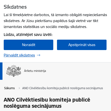
Pāriet uz lapas saturu
Sīkdatnes
Spied
lai meklētu
Enter
Lai šī tīmekļvietne darbotos, tā izmanto obligāti nepieciešamās
sīkdatnes. Ar Jūsu piekrišanu papildus šajā vietnē var tikt
izmantotas statistikas un sociālo mediju sīkdatnes.
Lūdzu, atzīmējiet savu izvēli:
Noraidīt
Apstiprināt visas
Pārvaldīt sīkdatnes
Sākums
ANO Cilvēktiesību komiteja publicē noslēguma secinājumus
ANO Cilvēktiesību komiteja publicē
noslēguma secinājumus