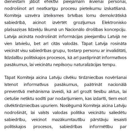
dienestam jābūt efektīvi pieejamam ikvienai personai,
nodrošinot arī neatkarīgu procesu pieteikumu izskatīšanā.
Komiteja uzsvēra izteiksmes brīvības lomu demokrātiskā
sabiedrībā, aicinot izvērtēt grozījumus Elektronisko
plašsaziņas līdzekļu likumā un Nacionālo drošības koncepciju.
Latvija aicināta nodrošināt informācijas pieejamību Latvijā ne
vien latviešu, bet arī citās valodās. Tāpat Latvija rosināta
veicināt visu sabiedrības grupu, tostarp personu ar invaliditāti,
līdzdalību politiskajos procesos, kā arī pastiprināt informatīvos
pasākumus, lai veicinātu nepilsoņu naturalizācijas tempu.
Tāpat Komiteja aicina Latviju cilvēku tirdzniecības novēršanai
īstenot informatīvus pasākumus, paātrināt nacionālā
preventīvā mehānisma izveidi, kā arī grozīt tiesību aktus, lai
cietušie netiktu sodīti par nodarījumiem, kas izdarīti, tiem esot
cilvēktirdzniecības upuriem.
Noslēgumā Komiteja aicina Latviju
nodrošināt, lai valsts valodas politika veicinātu saliedētu
sabiedrību, veicinot mazākumtautību pārstāvju iesaisti
politiskajos procesos, sabiedrības informētību par