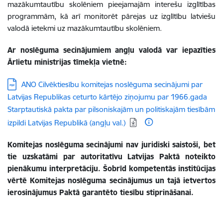
mazākumtautību skolēniem pieejamajām interešu izglītības
programmām, kā arī monitorēt pārejas uz izglītību latviešu
valodā ietekmi uz mazākumtautību skolēniem.
Ar noslēguma secinājumiem angļu valodā var iepazīties
Ārlietu ministrijas tīmekļa
vietnē:
Lejupielādēt:
ANO Cilvēktiesību komitejas noslēguma secinājumi par
Latvijas Republikas ceturto kārtējo ziņojumu par 1966.gada
Starptautiskā pakta par pilsoniskajām un politiskajām tiesībām
izpildi Latvijas Republikā (angļu val.)
Komitejas noslēguma secinājumi nav juridiski saistoši, bet
tie uzskatāmi par autoritatīvu Latvijas Paktā noteikto
pienākumu interpretāciju. Šobrīd kompetentās institūcijas
vērtē Komitejas noslēguma secinājumus un tajā ietvertos
ierosinājumus Paktā garantēto tiesību stiprināšanai.