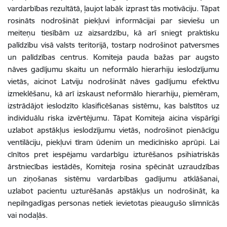
vardarbības rezultātā, ļaujot labāk izprast tās motivāciju. Tāpat
rosināts nodrošināt piekļuvi informācijai par sieviešu un
meiteņu tiesībām uz aizsardzību, kā arī sniegt praktisku
palīdzību visā valsts teritorijā, tostarp nodrošinot patversmes
un palīdzības centrus.
Komiteja pauda bažas par augsto
nāves gadījumu skaitu un neformālo hierarhiju ieslodzījumu
vietās, aicinot Latviju nodrošināt nāves gadījumu efektīvu
izmeklēšanu, kā arī izskaust neformālo hierarhiju, piemēram,
izstrādājot ieslodzīto klasificēšanas sistēmu, kas balstītos uz
individuālu riska izvērtējumu. Tāpat Komiteja aicina vispārīgi
uzlabot apstākļus ieslodzījumu vietās, nodrošinot pienācīgu
ventilāciju, piekļuvi tīram ūdenim un medicīnisko aprūpi. Lai
cīnītos pret iespējamu vardarbīgu izturēšanos psihiatriskās
ārstniecības iestādēs, Komiteja rosina spēcināt uzraudzības
un ziņošanas sistēmu vardarbības gadījumu atklāšanai,
uzlabot pacientu uzturēšanās apstākļus un nodrošināt, ka
nepilngadīgas personas netiek ievietotas pieaugušo slimnīcās
vai nodaļās.