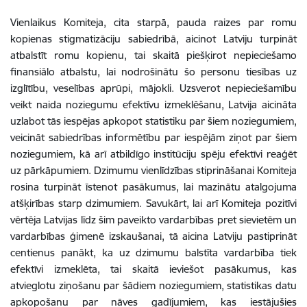
Vienlaikus Komiteja, cita starpā, pauda raizes par romu
kopienas stigmatizāciju sabiedrībā, aicinot Latviju turpināt
atbalstīt romu kopienu, tai skaitā piešķirot nepieciešamo
finansiālo atbalstu, lai nodrošinātu šo personu tiesības uz
izglītību, veselības aprūpi, mājokli. Uzsverot nepieciešamību
veikt naida noziegumu efektīvu izmeklēšanu, Latvija aicināta
uzlabot tās iespējas apkopot statistiku par šiem noziegumiem,
veicināt sabiedrības informētību par iespējām ziņot par šiem
noziegumiem, kā arī atbildīgo institūciju spēju efektīvi reaģēt
uz pārkāpumiem. Dzimumu vienlīdzības stiprināšanai Komiteja
rosina turpināt īstenot pasākumus, lai mazinātu atalgojuma
atšķirības starp dzimumiem.
Savukārt, lai arī Komiteja pozitīvi
vērtēja Latvijas līdz šim paveikto vardarbības pret sievietēm un
vardarbības ģimenē izskaušanai, tā aicina Latviju pastiprināt
centienus panākt, ka uz dzimumu balstīta vardarbība tiek
efektīvi izmeklēta, tai skaitā ieviešot pasākumus, kas
atvieglotu ziņošanu par šādiem noziegumiem, statistikas datu
apkopošanu par nāves gadījumiem, kas iestājušies