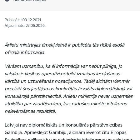
Publicēts: 03.12.2021.
Atjaunināts: 27.06.2026.
Ārlietu ministrijas tīmekļvietnē ir publicēta tās rīcībā esošā
oficiālā informācija.
Vēršam uzmanību, ka šī informācija var nebūt pilnīga, jo
valstīm ir tiesības operatīvi noteikt izmaiņas ieceļošanas
kārtībā un uzturēšanās nosacījumos. Tādēļ aicinām vienmēr
precizēt šos jautājumus konkrētās ārvalsts diplomātiskajā vai
konsulārajā pārstāvniecībā. Ārlietu ministrija nevar uzņemties
atbildību par zaudējumiem, kas radušies minēto ieteikumu
neievērošanas rezultātā.
Latvijai nav
diplomātiskās un konsulārās
pārstāvniecības
Gambijā. Apmeklējot Gambiju, aicinām ievērot citu Eiropas
Savienības dalībvalstu un sabiedroto ieteikumus un ceļojumu