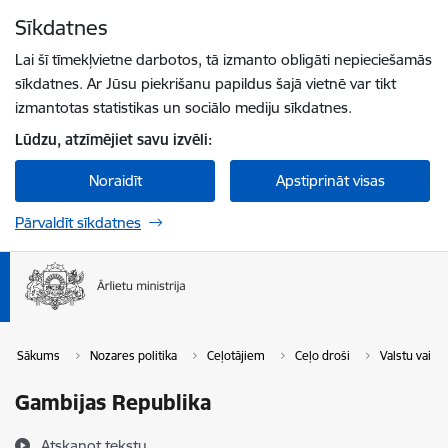
Pāriet uz lapas saturu
Sīkdatnes
Spied
lai meklētu
Enter
Lai šī tīmekļvietne darbotos, tā izmanto obligāti nepieciešamās
sīkdatnes. Ar Jūsu piekrišanu papildus šajā vietnē var tikt
izmantotas statistikas un sociālo mediju sīkdatnes.
Lūdzu, atzīmējiet savu izvēli:
Noraidīt
Apstiprināt visas
Pārvaldīt sīkdatnes
Sākums
Nozares politika
Ceļotājiem
Ceļo droši
Valstu vai t
Gambijas Republika
Atskaņot tekstu