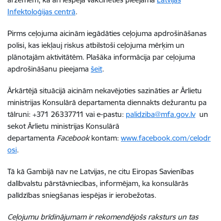
Infektoloģijas centrā
.
Pirms ceļojuma aicinām iegādāties ceļojuma apdrošināšanas
polisi, kas iekļauj riskus atbilstoši ceļojuma mērķim un
plānotajām aktivitātēm. Plašāka informācija par ceļojuma
apdrošināšanu pieejama
šeit
.
Ārkārtējā situācijā aicinām nekavējoties sazināties ar Ārlietu
ministrijas Konsulārā departamenta diennakts dežurantu pa
tālruni: +371 26337711 vai e-pastu:
palidziba@mfa.gov.lv
un
sekot Ārlietu ministrijas Konsulārā
departamenta
Facebook
kontam:
www.facebook.com/celodr
osi
.
Tā kā Gambijā nav ne Latvijas, ne citu Eiropas Savienības
dalībvalstu pārstāvniecības, informējam, ka konsulārās
palīdzības sniegšanas iespējas ir ierobežotas.
Ceļojumu brīdinājumam ir rekomendējošs raksturs un tas