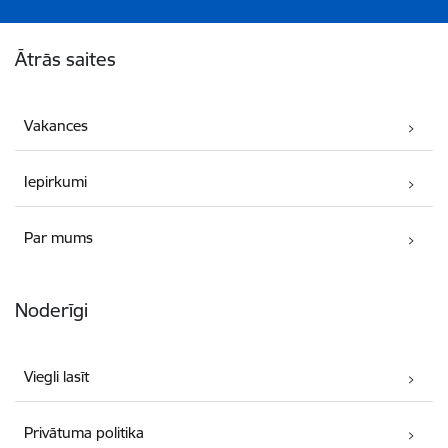
Kājene
Ātrās saites
Vakances
Iepirkumi
Par mums
Noderīgi
Viegli lasīt
Privātuma politika