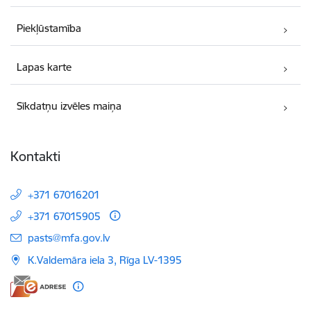
Piekļūstamība
Lapas karte
Sīkdatņu izvēles maiņa
Kontakti
+371 67016201
+371 67015905
E-pasts:
pasts@mfa.gov.lv
K.Valdemāra iela 3, Rīga LV-1395