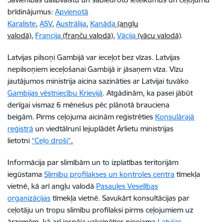
brīdinājumus:
Apvienotā
Karaliste
,
ASV
,
Austrālija
,
Kanāda
(angļu
valodā)
,
Francija
(franču valodā)
,
Vācija
(vācu valodā)
.
Latvijas pilsoņi Gambijā var ieceļot bez vīzas. Latvijas
nepilsoņiem ieceļošanai Gambijā ir jāsaņem vīza. Vīzu
jautājumos ministrija aicina sazināties ar Latvijai tuvāko
Gambijas vēstniecību Krievijā
. Atgādinām, ka pasei jābūt
derīgai vismaz 6 mēnešus pēc plānotā brauciena
beigām. Pirms ceļojuma aicinām reģistrēties
Konsulārajā
reģistrā
un viedtālrunī lejuplādēt Ārlietu ministrijas
lietotni
“Ceļo droši”
.
Informācija par slimībām un to izplatības teritorijām
iegūstama
Slimību profilakses un kontroles centra
tīmekļa
vietnē, kā arī angļu valodā
Pasaules Veselības
organizācijas
tīmekļa vietnē. Savukārt konsultācijas par
ceļotāju un tropu slimību profilaksi pirms ceļojumiem uz
ārzemēm, kā arī iespēja vakcinēties pieejama
Latvijas