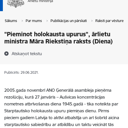
Sākums
Par mums
Publikācijas un pārskati
Raksti par vēstures 
"Pieminot holokausta upurus", ārlietu
ministra Māra Riekstiņa raksts (Diena)
Atskaņot tekstu
Publicēts: 29.06.2021.
2005.gada novembrī ANO Ģenerālā asambleja pieņēma
rezolūciju, kurā 27.janvāris – Aušvicas koncentrācijas
nometnes atbrīvošanas diena 1945.gadā - tika noteikta par
Starptautisko holokausta upuru piemiņas dienu. Pirms
pieciem gadiem Latvija to aktīvi atbalstīja un arī šobrīd aicina
starptautisko sabiedrību ar atbildību un taktu veicināt tās