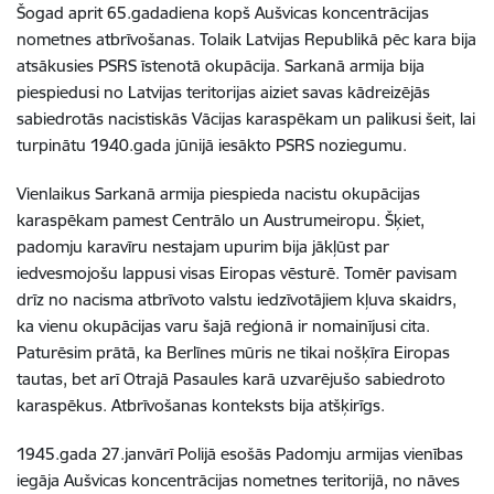
Šogad aprit 65.gadadiena kopš Aušvicas koncentrācijas
nometnes atbrīvošanas. Tolaik Latvijas Republikā pēc kara bija
atsākusies PSRS īstenotā okupācija. Sarkanā armija bija
piespiedusi no Latvijas teritorijas aiziet savas kādreizējās
sabiedrotās nacistiskās Vācijas karaspēkam un palikusi šeit, lai
turpinātu 1940.gada jūnijā iesākto PSRS noziegumu.
Vienlaikus Sarkanā armija piespieda nacistu okupācijas
karaspēkam pamest Centrālo un Austrumeiropu. Šķiet,
padomju karavīru nestajam upurim bija jākļūst par
iedvesmojošu lappusi visas Eiropas vēsturē. Tomēr pavisam
drīz no nacisma atbrīvoto valstu iedzīvotājiem kļuva skaidrs,
ka vienu okupācijas varu šajā reģionā ir nomainījusi cita.
Paturēsim prātā, ka Berlīnes mūris ne tikai nošķīra Eiropas
tautas, bet arī Otrajā Pasaules karā uzvarējušo sabiedroto
karaspēkus. Atbrīvošanas konteksts bija atšķirīgs.
1945.gada 27.janvārī Polijā esošās Padomju armijas vienības
iegāja Aušvicas koncentrācijas nometnes teritorijā, no nāves