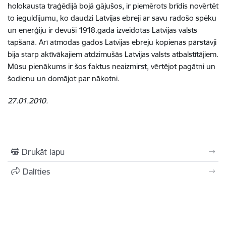
holokausta traģēdijā bojā gājušos, ir piemērots brīdis novērtēt
to ieguldījumu, ko daudzi Latvijas ebreji ar savu radošo spēku
un enerģiju ir devuši 1918.gadā izveidotās Latvijas valsts
tapšanā. Arī atmodas gados Latvijas ebreju kopienas pārstāvji
bija starp aktīvākajiem atdzimušās Latvijas valsts atbalstītājiem.
Mūsu pienākums ir šos faktus neaizmirst, vērtējot pagātni un
šodienu un domājot par nākotni.
27.01.2010.
Drukāt lapu
Dalīties