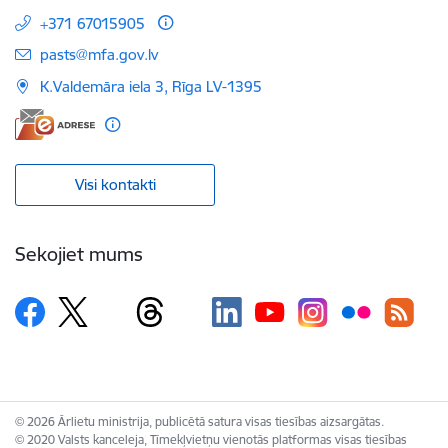
+371 67015905
E-pasts:
pasts@mfa.gov.lv
K.Valdemāra iela 3, Rīga LV-1395
Visi kontakti
Sekojiet mums
© 2026 Ārlietu ministrija, publicētā satura visas tiesības aizsargātas.
© 2020 Valsts kanceleja, Tīmekļvietņu vienotās platformas visas tiesības