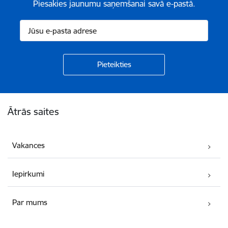
Piesakies jaunumu saņemšanai savā e-pastā.
Kājene
Ātrās saites
Vakances
Iepirkumi
Par mums