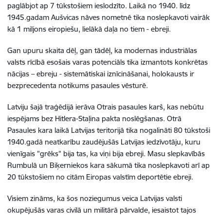
paglābjot ap 7 tūkstošiem ieslodzīto. Laikā no 1940. līdz
1945.gadam Aušvicas nāves nometnē tika noslepkavoti vairāk
kā 1 miljons eiropiešu, lielākā daļa no tiem - ebreji.
Gan upuru skaita dēļ, gan tādēļ, ka modernas industriālas
valsts rīcībā esošais varas potenciāls tika izmantots konkrētas
nācijas – ebreju - sistemātiskai iznīcināšanai, holokausts ir
bezprecedenta notikums pasaules vēsturē.
Latviju šajā traģēdijā ierāva Otrais pasaules karš, kas nebūtu
iespējams bez Hitlera-Staļina pakta noslēgšanas. Otrā
Pasaules kara laikā Latvijas teritorijā tika nogalināti 80 tūkstoši
1940.gadā neatkarību zaudējušās Latvijas iedzīvotāju, kuru
vienīgais "grēks" bija tas, ka viņi bija ebreji. Masu slepkavībās
Rumbulā un Biķerniekos kara sākumā tika noslepkavoti arī ap
20 tūkstošiem no citām Eiropas valstīm deportētie ebreji.
Visiem zināms, ka šos noziegumus veica Latvijas valsti
okupējušās varas civilā un militārā pārvalde, iesaistot tajos