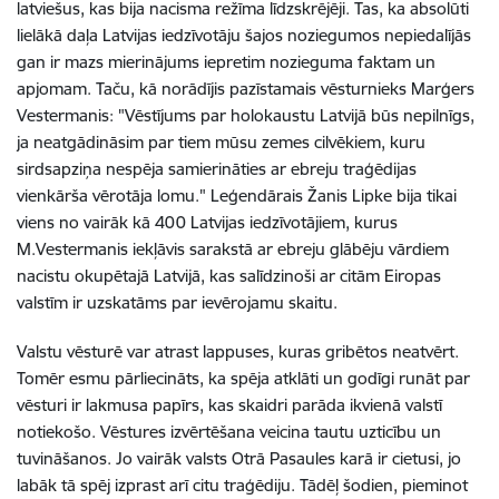
latviešus, kas bija nacisma režīma līdzskrējēji. Tas, ka absolūti
lielākā daļa Latvijas iedzīvotāju šajos noziegumos nepiedalījās
gan ir mazs mierinājums iepretim nozieguma faktam un
apjomam. Taču, kā norādījis pazīstamais vēsturnieks Marģers
Vestermanis: "Vēstījums par holokaustu Latvijā būs nepilnīgs,
ja neatgādināsim par tiem mūsu zemes cilvēkiem, kuru
sirdsapziņa nespēja samierinā­ties ar ebreju traģēdijas
vienkārša vērotāja lomu." Leģendārais Žanis Lipke bija tikai
viens no vairāk kā 400 Latvijas iedzīvotājiem, kurus
M.Vestermanis iekļāvis sarakstā ar ebreju glābēju vārdiem
nacistu okupētajā Latvijā, kas salīdzinoši ar citām Eiropas
valstīm ir uzskatāms par ievērojamu skaitu.
Valstu vēsturē var atrast lappuses, kuras gribētos neatvērt.
Tomēr esmu pārliecināts, ka spēja atklāti un godīgi runāt par
vēsturi ir lakmusa papīrs, kas skaidri parāda ikvienā valstī
notiekošo. Vēstures izvērtēšana veicina tautu uzticību un
tuvināšanos. Jo vairāk valsts Otrā Pasaules karā ir cietusi, jo
labāk tā spēj izprast arī citu traģēdiju. Tādēļ šodien, pieminot