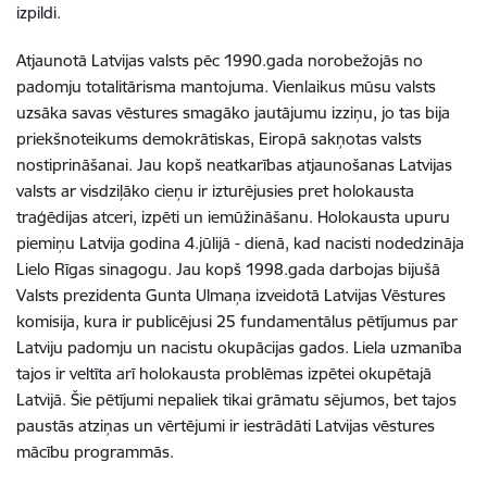
izpildi.
Atjaunotā Latvijas valsts pēc 1990.gada norobežojās no
padomju totalitārisma mantojuma. Vienlaikus mūsu valsts
uzsāka savas vēstures smagāko jautājumu izziņu, jo tas bija
priekšnoteikums demokrātiskas, Eiropā sakņotas valsts
nostiprināšanai. Jau kopš neatkarības atjaunošanas Latvijas
valsts ar visdziļāko cieņu ir izturējusies pret holokausta
traģēdijas atceri, izpēti un iemūžināšanu. Holokausta upuru
piemiņu Latvija godina 4.jūlijā - dienā, kad nacisti nodedzināja
Lielo Rīgas sinagogu. Jau kopš 1998.gada darbojas bijušā
Valsts prezidenta Gunta Ulmaņa izveidotā Latvijas Vēstures
komisija, kura ir publicējusi 25 fundamentālus pētījumus par
Latviju padomju un nacistu okupācijas gados. Liela uzmanība
tajos ir veltīta arī holokausta problēmas izpētei okupētajā
Latvijā. Šie pētījumi nepaliek tikai grāmatu sējumos, bet tajos
paustās atziņas un vērtējumi ir iestrādāti Latvijas vēstures
mācību programmās.