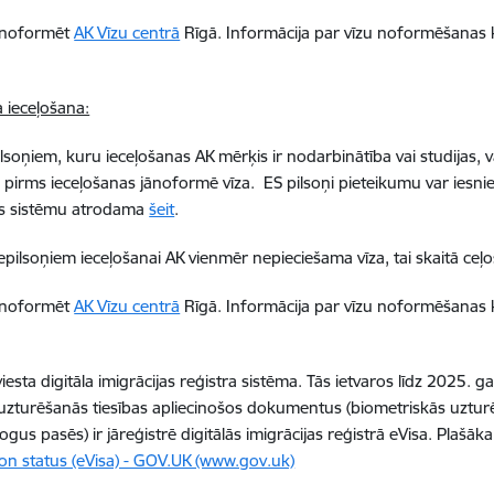
r noformēt
AK Vīzu centrā
Rīgā. Informācija par vīzu noformēšanas
a ieceļošana:
ilsoņiem, kuru ieceļošanas AK mērķis ir nodarbinātība vai studijas, v
pirms ieceļošanas jānoformē vīza. ES pilsoņi pieteikumu var iesnieg
as sistēmu atrodama
šeit
.
nepilsoņiem ieceļošanai AK vienmēr nepieciešama vīza, tai skaitā ceļo
r noformēt
AK Vīzu centrā
Rīgā. Informācija par vīzu noformēšanas
viesta digitāla imigrācijas reģistra sistēma. Tās ietvaros līdz 2025. g
 uzturēšanās tiesības apliecinošos dokumentus (biometriskās uzturē
ogus pasēs) ir jāreģistrē digitālās imigrācijas reģistrā eVisa. Plašāk
on status (eVisa) - GOV.UK (www.gov.uk)