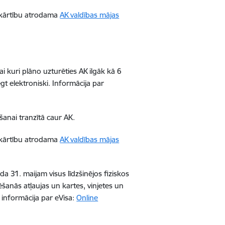
 kārtību atrodama
AK valdības mājas
ai kuri plāno uzturēties AK ilgāk kā 6
t elektroniski. Informācija par
šanai tranzītā caur AK.
 kārtību atrodama
AK valdības mājas
ada 31. maijam visus līdzšinējos fiziskos
šanās atļaujas un kartes, vinjetes un
a informācija par eVisa:
Online