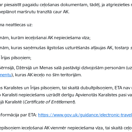
ar piesaistīt pagaidu ceļošanas dokumentam, tādēļ, ja atgriezieties
eplānot maršrutu tranzītā caur AK.
ma neattiecas uz:
nām, kurām ieceļošanai AK nepieciešama vīza;
nām, kuras saņēmušas ilgstošas uzturēšanās atļaujas AK, tostarp
Īrijas pilsoņiem;
, Gērnsijā, Džērsijā un Menas salā pastāvīgi dzīvojošām personām (
mentu
), kuras AK ieceļo no šīm teritorijām.
s Karalistes un Īrijas pilsoņiem, tai skaitā dubultpilsoņiem, ETA n
 Karalisti nepieciešams uzrādīt derīgu Apvienotās Karalistes pasi va
ā Karalistē (
Certificate of Entitlement
).
nformācija par ETA:
https://www.gov.uk/guidance/electronic-travel
nepilsoņiem ieceļošanai AK vienmēr nepieciešama vīza, tai skaitā ceļo