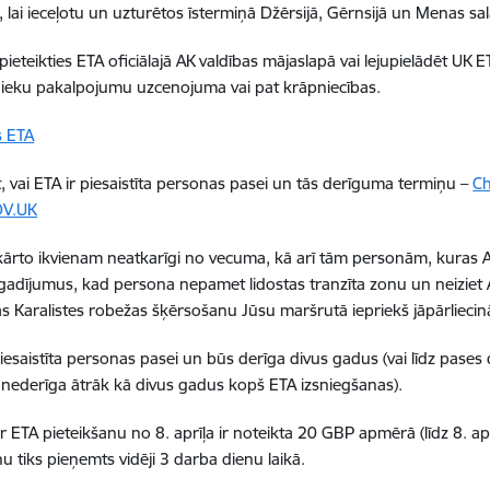
, lai ieceļotu un uzturētos īstermiņā Džērsijā, Gērnsijā un Menas sal
pieteikties ETA oficiālajā AK valdības mājaslapā vai lejupielādēt UK ETA
ieku pakalpojumu uzcenojuma vai pat krāpniecības.
s ETA
, vai ETA ir piesaistīta personas pasei un tās derīguma termiņu –
Ch
OV.UK
ākārto ikvienam neatkarīgi no vecuma, kā arī tām personām, kuras Ap
gadījumus, kad persona nepamet lidostas tranzīta zonu un neiziet A
s Karalistes robežas šķērsošanu Jūsu maršrutā iepriekš jāpārliecinā
piesaistīta personas pasei un būs derīga divus gadus (vai līdz pase
 nederīga ātrāk kā divus gadus kopš ETA izsniegšanas).
 ETA pieteikšanu no 8. aprīļa ir noteikta 20 GBP apmērā (līdz 8. ap
nu tiks pieņemts vidēji 3 darba dienu laikā.