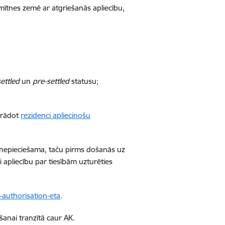
 mītnes zemē ar atgriešanās apliecību,
settled
un
pre-settled
statusu;
uzrādot
rezidenci apliecinošu
av nepieciešama, taču pirms došanās uz
i apliecību par tiesībām uzturēties
-authorisation-eta
.
šanai tranzītā caur AK.