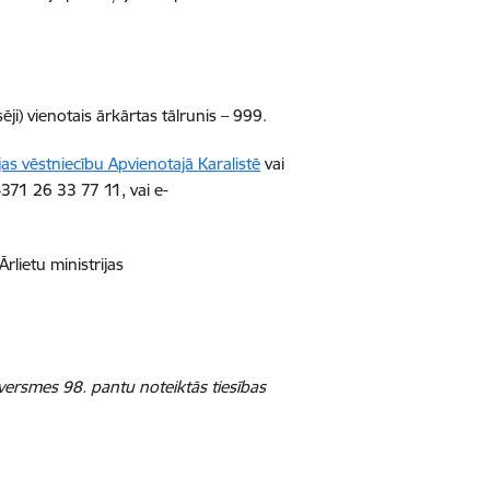
ji) vienotais ārkārtas tālrunis – 999.
jas vēstniecību Apvienotajā Karalistē
vai
371 26 33 77 11, vai e-
rlietu ministrijas
ersmes 98. pantu noteiktās tiesības