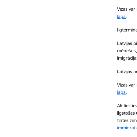
Vīzas va
lapā
.
Ilgtermiņ
Latvijas p
mēnešus, 
imigrācij
Latvijas 
Vīzas va
lapā
.
AK tiek ie
ilgstošas
tintes zīm
immigrati