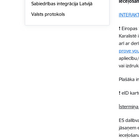
Ieceļoša
Sabiedrības integrācija Latvijā
Valsts protokols
INTERAK
❗
Eiropas 
Karalistē 
arī ar der
prove you
apliecību/
vai izdru
Plašāka i
❗
eID karte
Īstermiņa
ES dalībv
jāsaņem el
ieceļošan