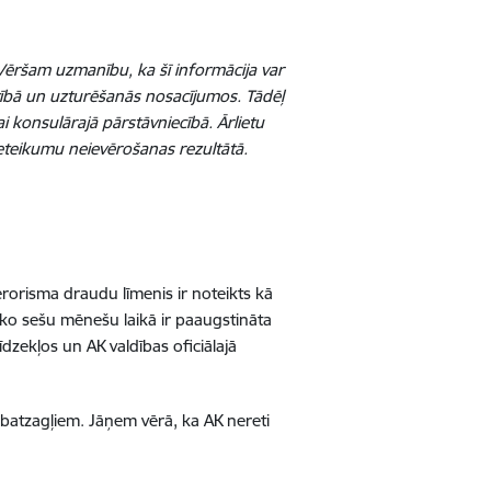
a. Vēršam uzmanību, ka šī informācija var
ārtībā un uzturēšanās nosacījumos. Tādēļ
i konsulārajā pārstāvniecībā. Ārlietu
ieteikumu neievērošanas rezultātā.
terorisma draudu līmenis ir noteikts kā
āko sešu mēnešu laikā ir paaugstināta
īdzekļos un AK valdības oficiālajā
kabatzagļiem. Jāņem vērā, ka AK nereti
.