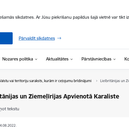
iešamās sīkdatnes. Ar Jūsu piekrišanu papildus šajā vietnē var tikt i
Pārvaldīt sīkdatnes
Nozares politika
Aktualitātes
Pārstāvniecības
Ko
Valstu vai teritoriju saraksts, kurām ir ceļojumu brīdinājumi
Lielbritānijas un Z
itānijas un Ziemeļīrijas Apvienotā Karaliste
ņot tekstu
24.08.2022.