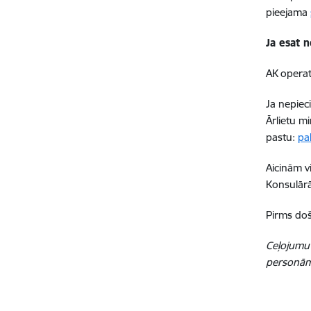
pieejama
Ja esat n
AK operat
Ja nepiec
Ārlietu m
pastu:
pa
Aicinām vi
Konsulār
Pirms doš
Ceļojumu 
personām 