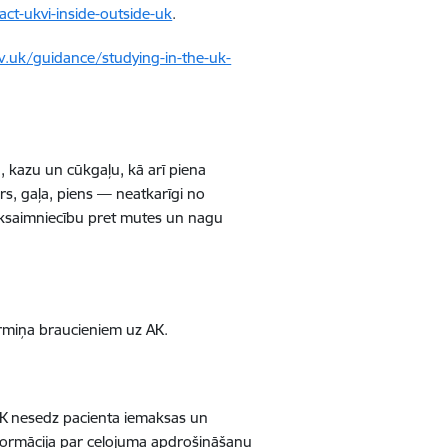
ct-ukvi-inside-outside-uk
.
.uk/guidance/studying-in-the-uk-
u, kazu un cūkgaļu, kā arī piena
rs, gaļa, piens — neatkarīgi no
auksaimniecību pret mutes un nagu
termiņa braucieniem uz AK.
AK nesedz pacienta iemaksas un
formācija par ceļojuma apdrošināšanu