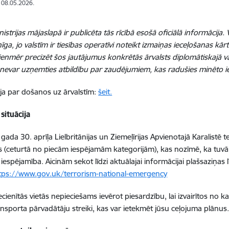
: 08.05.2026.
nistrijas mājaslapā ir publicēta tās rīcībā esošā oficiālā informācij
nīga, jo valstīm ir tiesības operatīvi noteikt izmaiņas ieceļošanas k
ienmēr precizēt šos jautājumus konkrētās ārvalsts diplomātiskajā va
a nevar uzņemties atbildību par zaudējumiem, kas radušies minēto 
ja par došanos uz ārvalstīm:
šeit.
situācija
gada 30. aprīļa Lielbritānijas un Ziemeļīrijas Apvienotajā Karalistē 
ts (ceturtā no piecām iespējamām kategorijām), kas nozīmē, ka tuv
 iespējamība.
Aicinām sekot līdzi aktuālajai informācijai plašsaziņas l
tps://www.gov.uk/terrorism-national-emergency
iecienītās vietās nepieciešams ievērot piesardzību, lai izvairītos no 
ansporta pārvadātāju streiki, kas var ietekmēt jūsu ceļojuma plānus