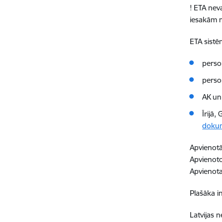
! ETA nev
iesakām n
ETA sistē
perso
perso
AK un 
Īrijā
doku
Apvienotā
Apvienoto
Apvienotaj
Plašāka i
Latvijas 