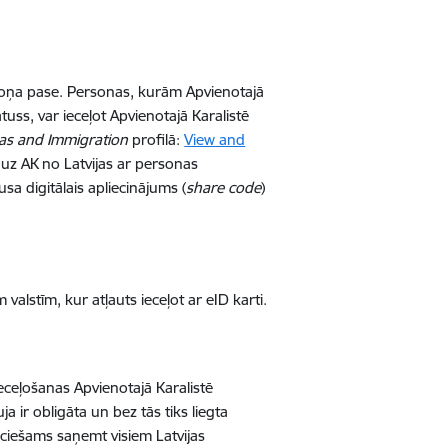
lsoņa pase. Personas, kurām Apvienotajā
tuss, var ieceļot Apvienotajā Karalistē
as and Immigration
profilā:
View and
t uz AK no Latvijas ar personas
sa digitālais apliecinājums (
share code
)
valstīm, kur atļauts ieceļot ar eID karti.
ieceļošanas Apvienotajā Karalistē
a ir obligāta un bez tās tiks liegta
eciešams saņemt visiem Latvijas