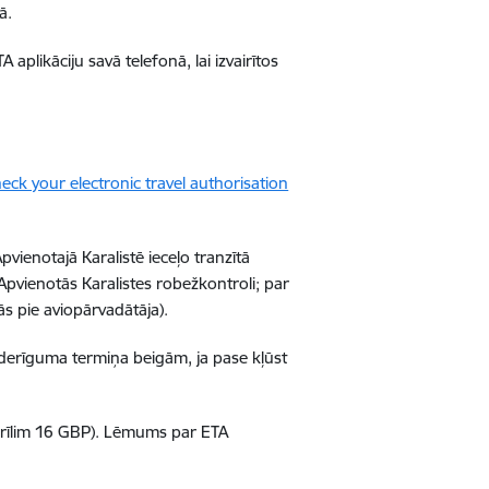
ā.
 aplikāciju savā telefonā, lai izvairītos
eck your electronic travel authorisation
vienotajā Karalistē ieceļo tranzītā
pvienotās Karalistes robežkontroli; par
s pie aviopārvadātāja).
s derīguma termiņa beigām, ja pase kļūst
rīlim 16 GBP)
. Lēmums par ETA