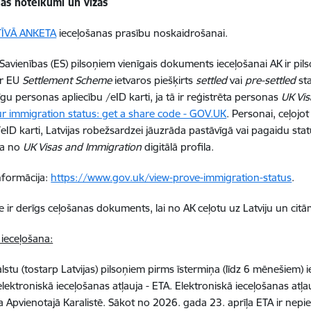
nas noteikumi un vīzas
TĪVĀ ANKETA
ieceļošanas prasību noskaidrošanai.
Savienības (ES) pilsoņiem vienīgais dokuments ieceļošanai AK ir pi
ir EU
Settlement Scheme
ietvaros piešķirts
settled
vai
pre-settled
sta
īgu personas apliecību /eID karti, ja tā ir reģistrēta personas
UK Vis
r immigration status: get a share code - GOV.UK
. Personai, ceļojo
eID karti, Latvijas robežsardzei jāuzrāda pastāvīgā vai pagaidu statu
ka no
UK Visas and Immigration
digitālā profila.
nformācija:
https://www.gov.uk/view-prove-immigration-status
.
 ir derīgs ceļošanas dokuments, lai no AK ceļotu uz Latviju un citām 
 ieceļošana:
alstu (tostarp Latvijas) pilsoņiem pirms īstermiņa (līdz 6 mēnešiem) 
ektroniskā ieceļošanas atļauja - ETA. Elektroniskā ieceļošanas atļauj
a Apvienotajā Karalistē.
Sākot no 2026. gada 23. aprīļa ETA ir nepi