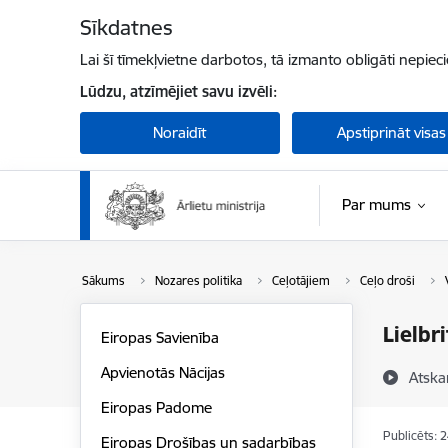
Pāriet uz lapas saturu
Sīkdatnes
Lai šī tīmekļvietne darbotos, tā izmanto obligāti nepiec
Lūdzu, atzīmējiet savu izvēli:
Noraidīt
Apstiprināt visas
Par mums
Sākums
Nozares politika
Ceļotājiem
Ceļo droši
Lielbr
Eiropas Savienība
Apvienotās Nācijas
Atska
Eiropas Padome
Publicēts: 
Eiropas Drošības un sadarbības