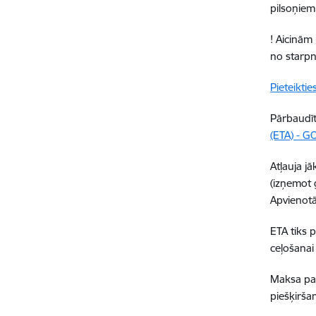
pilsoņiem
! Aicinām 
no starpn
Pieteiktie
Pārbaudīt
(ETA) - G
Atļauja j
(izņemot 
Apvienotā
ETA tiks 
ceļošanai
Maksa par
piešķirša