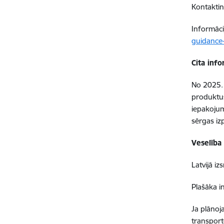
Kontaktin
Informāci
guidance
Cita info
No 2025. 
produktus
iepakojum
sērgas iz
Veselība
Latvijā i
Plašāka i
Ja plānoj
transport