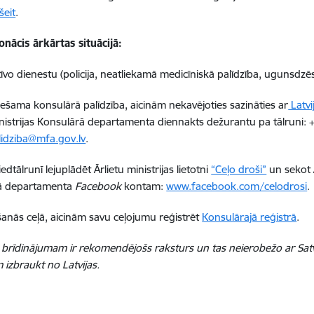
šeit
.
onācis ārkārtas situācijā:
īvo dienestu (policija, neatliekamā medicīniskā palīdzība, ugunsdzēsē
iešama konsulārā palīdzība, aicinām nekavējoties sazināties ar
Latvi
inistrijas Konsulārā departamenta diennakts dežurantu pa tālruni: +
lidziba@mfa.gov.lv
.
edtālrunī lejuplādēt Ārlietu ministrijas lietotni
“Ceļo droši”
un sekot Ā
ā departamenta
Facebook
kontam:
www.facebook.com/celodrosi
.
anās ceļā, aicinām savu ceļojumu reģistrēt
Konsulārajā reģistrā
.
brīdinājumam ir rekomendējošs raksturs un tas neierobežo ar Satv
izbraukt no Latvijas.