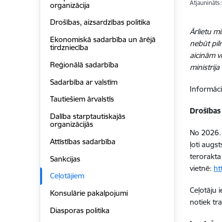
Atjaunināts
organizācija
Drošības, aizsardzības politika
Ārlietu mi
Ekonomiskā sadarbība un ārējā
nebūt pil
tirdzniecība
aicinām v
Reģionālā sadarbība
ministrij
Sadarbība ar valstīm
Informāci
Tautiešiem ārvalstīs
Drošības 
Dalība starptautiskajās
organizācijās
No 2026. 
Attīstības sadarbība
ļoti augs
terorakta
Sankcijas
vietnē:
ht
Ceļotājiem
Ceļotāju 
Konsulārie pakalpojumi
notiek tr
Diasporas politika