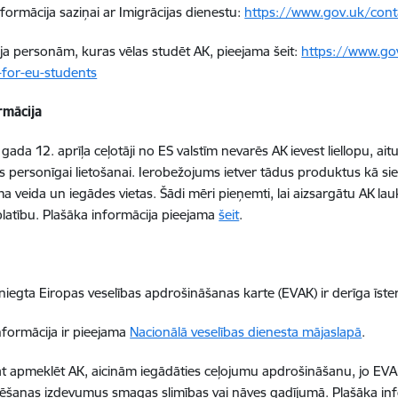
formācija saziņai ar Imigrācijas dienestu:
https://www.gov.uk/conta
ja personām, kuras vēlas studēt AK, pieejama šeit:
https://www.gov
-for-eu-students
rmācija
gada 12. aprīļa ceļotāji no ES valstīm nevarēs AK ievest liellopu, ait
 personīgai lietošanai. Ierobežojums ietver tādus produktus kā sie
a veida un iegādes vietas. Šādi mēri pieņemti, lai aizsargātu AK l
platību. Plašāka informācija pieejama
šeit
.
zsniegta Eiropas veselības apdrošināšanas karte (EVAK) ir derīga īs
nformācija ir pieejama
Nacionālā veselības dienesta mājaslapā
.
at apmeklēt AK, aicinām iegādāties ceļojumu apdrošināšanu, jo EV
ēšanas izdevumus smagas slimības vai nāves gadījumā. Plašāka in