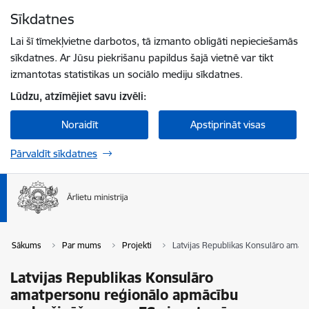
Pāriet uz lapas saturu
Sīkdatnes
Spied
lai meklētu
Enter
Lai šī tīmekļvietne darbotos, tā izmanto obligāti nepieciešamās
sīkdatnes. Ar Jūsu piekrišanu papildus šajā vietnē var tikt
izmantotas statistikas un sociālo mediju sīkdatnes.
Lūdzu, atzīmējiet savu izvēli:
Noraidīt
Apstiprināt visas
Pārvaldīt sīkdatnes
Sākums
Par mums
Projekti
Latvijas Republikas Konsulāro amatp
Latvijas Republikas Konsulāro
amatpersonu reģionālo apmācību