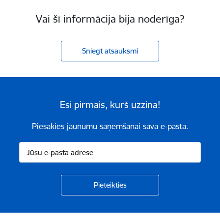
Vai šī informācija bija noderīga?
Sniegt atsauksmi
Esi pirmais, kurš uzzina!
Piesakies jaunumu saņemšanai savā e-pastā.
Kājene