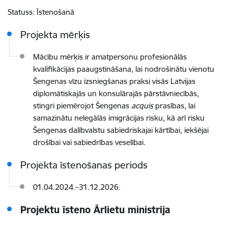
Statuss:
Īstenošanā
Projekta mērķis
Mācību mērķis ir amatpersonu profesionālās
kvalifikācijas paaugstināšana, lai nodrošinātu vienotu
Šengenas vīzu izsniegšanas praksi visās Latvijas
diplomātiskajās un konsulārajās pārstāvniecībās,
stingri piemērojot Šengenas
acquis
prasības, lai
samazinātu nelegālās imigrācijas risku, kā arī risku
Šengenas dalībvalstu sabiedriskajai kārtībai, iekšējai
drošībai vai sabiedrības veselībai.
Projekta īstenošanas periods
01.04.2024.–31.12.2026.
Projektu īsteno Ārlietu ministrija