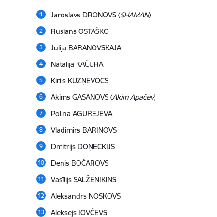
Jaroslavs DRONOVS (
SHAMAN
)
Ruslans OSTAŠKO
Jūlija BARANOVSKAJA
Natālija KAČURA
Kirils KUZŅEVOCS
Akims GASANOVS (
Аkim Аpačev
)
Polina AGUREJEVA
Vladimirs BARINOVS
Dmitrijs DOŅECKIJS
Denis BOČAROVS
Vasīlijs SALŽENIKINS
Aleksandrs NOSKOVS
Aleksejs IOVČEVS