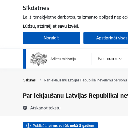
Pāriet uz lapas saturu
Sīkdatnes
Lai šī tīmekļvietne darbotos, tā izmanto obligāti nepiec
Lūdzu, atzīmējiet savu izvēli:
Noraidīt
Apstiprināt visas
Par mums
Sākums
Par iekļaušanu Latvijas Republikai nevēlamu personu 
Par iekļaušanu Latvijas Republikai n
Atskaņot tekstu
Publicēts
pirms vairāk nekā 3 gadiem