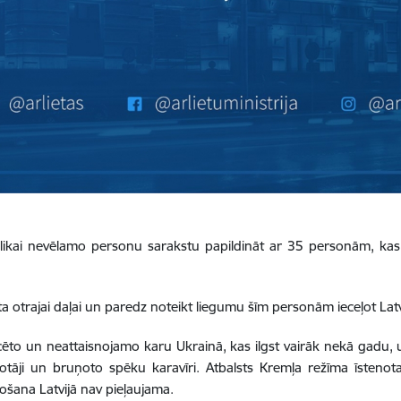
likai nevēlamo personu sarakstu papildināt ar 35 personām, kas at
 otrajai daļai un paredz noteikt liegumu šīm personām ieceļot Latvi
ocēto un neattaisnojamo karu Ukrainā, kas ilgst vairāk nekā gadu, 
īvotāji un bruņoto spēku karavīri. Atbalsts Kremļa režīma īsteno
šana Latvijā nav pieļaujama.