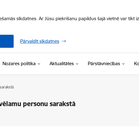
iešamās sīkdatnes. Ar Jūsu piekrišanu papildus šajā vietnē var tikt i
Pārvaldīt sīkdatnes
Nozares politika
Aktualitātes
Pārstāvniecības
Ko
sarakstā
evēlamu personu sarakstā