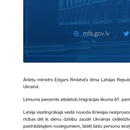
Ārlietu ministrs Edgars Rinkēvičs lēma Latvijas Repub
Ukrainā.
Lēmums pieņemts atbilstoši Imigrācijas likuma 61. panta
Latvija visstingrākajā veidā nosoda Krievijas neizprov
rīcības dēļ ik dienu dzīvību zaudē Ukrainas civiliedz
pastrādātajiem noziegumiem, tādēļ šādu personu ieceļo