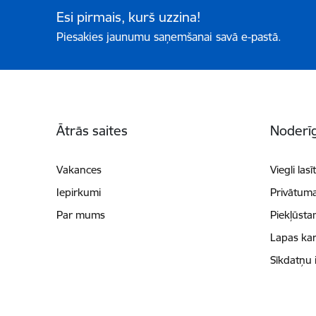
Esi pirmais, kurš uzzina!
Piesakies jaunumu saņemšanai savā e-pastā.
Kājene
Ātrās saites
Noderīg
Vakances
Viegli lasī
Iepirkumi
Privātuma
Par mums
Piekļūsta
Lapas kar
Sīkdatņu 