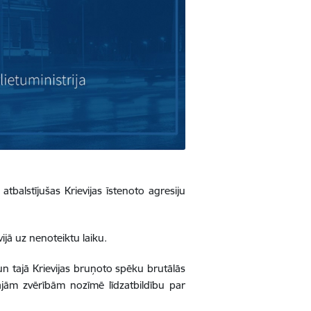
balstījušas Krievijas īstenoto agresiju
jā uz nenoteiktu laiku.
un tajā Krievijas bruņoto spēku brutālās
tajām zvērībām nozīmē līdzatbildību par