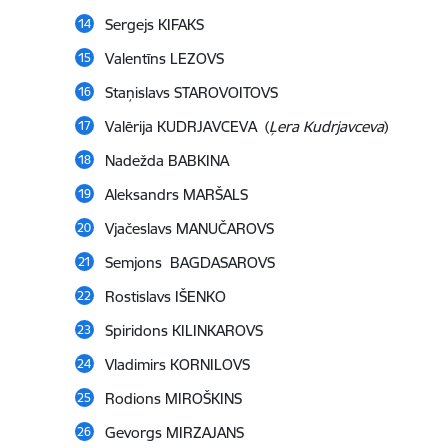
Sergejs KIFAKS
Valentīns LEZOVS
Staņislavs STAROVOITOVS
Valērija KUDRJAVCEVA (
Ļera Kudrjavceva
)
Nadežda BABKINA
Aleksandrs MARŠALS
Vjačeslavs MANUČAROVS
Semjons BAGDASAROVS
Rostislavs IŠENKO
Spiridons KILINKAROVS
Vladimirs KORNILOVS
Rodions MIROŠKINS
Gevorgs MIRZAJANS