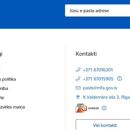
i
Kontakti
t
+371 67016201
+371 67015905
 politika
E-pasts:
pasts@mfa.gov.lv
mība
K.Valdemāra iela 3, Rīg
te
izvēles maiņa
Visi kontakti