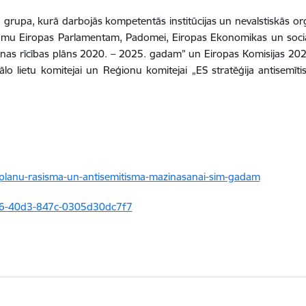
 grupa, kurā darbojās kompetentās institūcijas un nevalstiskās org
mu Eiropas Parlamentam, Padomei, Eiropas Ekonomikas un sociālo
ošanas rīcības plāns 2020. – 2025. gadam” un Eiropas Komisijas 2
 lietu komitejai un Reģionu komitejai „ES stratēģija antisemīt
-planu-rasisma-un-antisemitisma-mazinasanai-sim-gadam
b106-40d3-847c-0305d30dc7f7