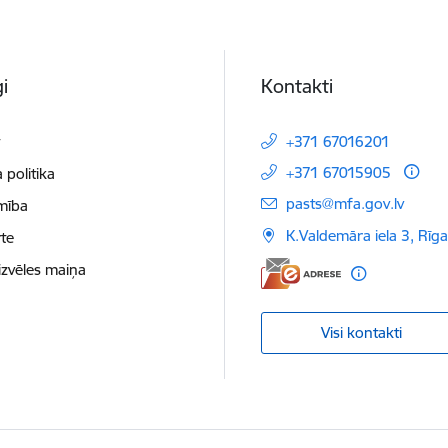
i
Kontakti
t
+371 67016201
+371 67015905
 politika
E-pasts:
pasts@mfa.gov.lv
mība
K.Valdemāra iela 3, Rīg
te
izvēles maiņa
Visi kontakti