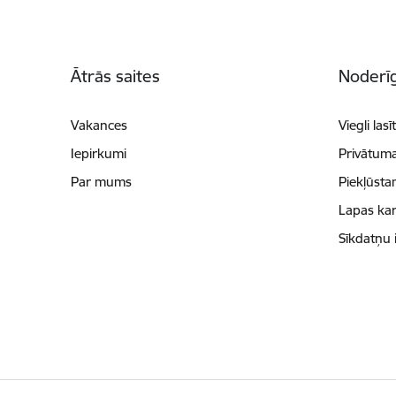
Kājene
Ātrās saites
Noderīg
Vakances
Viegli lasī
Iepirkumi
Privātuma
Par mums
Piekļūsta
Lapas kar
Sīkdatņu 