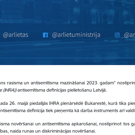
lāns rasisma un antisemītisma mazināšanai 2023. gadam” nostiprin
 (IHRA))
antisemītisma definīcijas pielietošanu Latvijā.
ada 26. maijā piedalījās IHRA plenārsēdē Bukarestē, kurā tika pie
ntisemītisma definīcija tiek pieņemta kā darba instruments arī valdī
sisma novēršanai un antisemītisma apkarošanai, nostiprinot tos ga
etības, naida runas un diskriminācijas novēršanai.