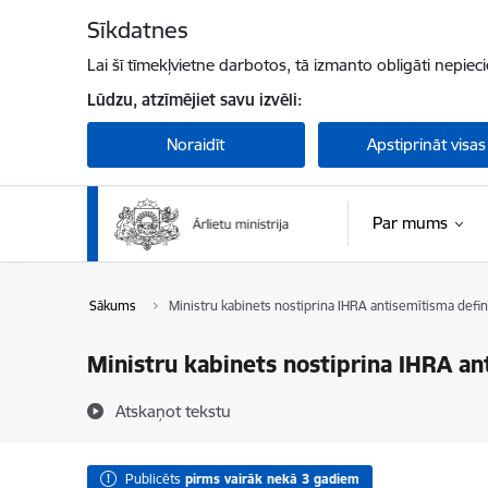
Pāriet uz lapas saturu
Sīkdatnes
Lai šī tīmekļvietne darbotos, tā izmanto obligāti nepiec
Lūdzu, atzīmējiet savu izvēli:
Noraidīt
Apstiprināt visas
Par mums
Sākums
Ministru kabinets nostiprina IHRA antisemītisma definī
Ministru kabinets nostiprina IHRA ant
Atskaņot tekstu
Publicēts
pirms vairāk nekā 3 gadiem