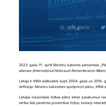
2023. gada 11. aprīlī Ministru kabinets pieņemtais „P
alianses
(International Holocaust Remembrance Alliance
Latvija ir IHRA dalībvalsts kopš 2004. gada un 2016. g
definīcija. Ministru kabinetam apstiprinot plānu, IHRA a
Latvijas nacionālais rīcības plāns ietver pasākumus ra
vērība tiek pievērsta preventīvai rīcībai, tostarp neieci