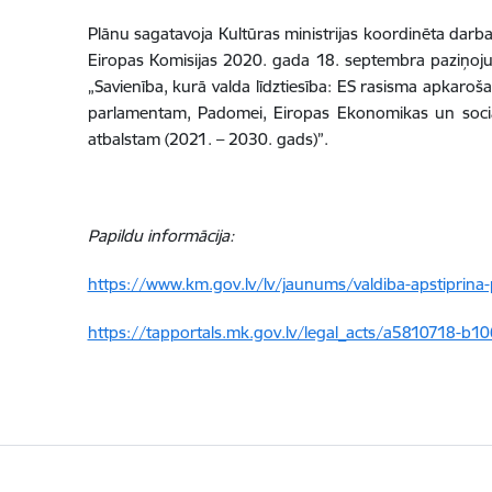
Plānu sagatavoja Kultūras ministrijas koordinēta darba
Eiropas Komisijas 2020. gada 18. septembra paziņoju
„Savienība, kurā valda līdztiesība: ES rasisma apkar
parlamentam, Padomei, Eiropas Ekonomikas un sociālo
atbalstam (2021. – 2030. gads)”.
Papildu informācija:
https://www.km.gov.lv/lv/jaunums/valdiba-apstiprina
https://tapportals.mk.gov.lv/legal_acts/a5810718-