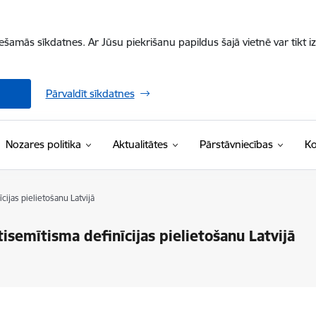
iešamās sīkdatnes. Ar Jūsu piekrišanu papildus šajā vietnē var tikt i
Pārvaldīt sīkdatnes
Nozares politika
Aktualitātes
Pārstāvniecības
Ko
cijas pielietošanu Latvijā
isemītisma definīcijas pielietošanu Latvijā