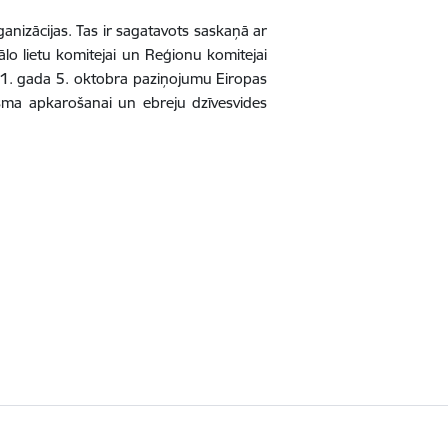
anizācijas.
Tas ir sagatavots saskaņā ar
 lietu komitejai un Reģionu komitejai
021. gada 5. oktobra paziņojumu Eiropas
isma apkarošanai un ebreju dzīvesvides