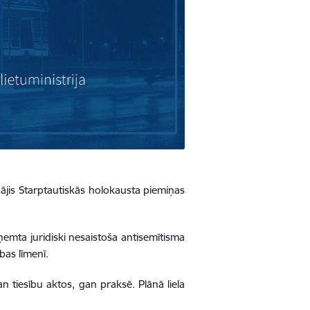
ājis Starptautiskās holokausta piemiņas
ņemta juridiski nesaistoša antisemītisma
bas līmenī.
n tiesību aktos, gan praksē. Plānā liela