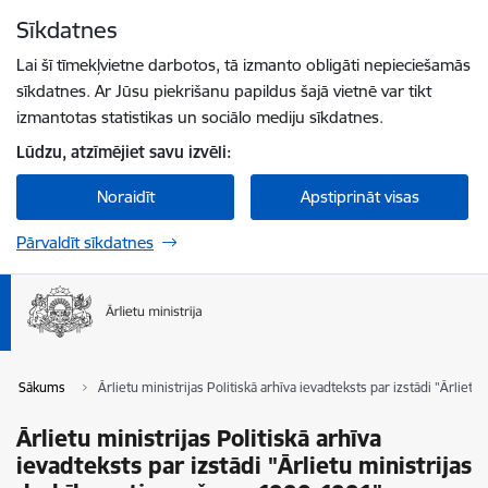
Pāriet uz lapas saturu
Sīkdatnes
Spied
lai meklētu
Enter
Lai šī tīmekļvietne darbotos, tā izmanto obligāti nepieciešamās
sīkdatnes. Ar Jūsu piekrišanu papildus šajā vietnē var tikt
izmantotas statistikas un sociālo mediju sīkdatnes.
Lūdzu, atzīmējiet savu izvēli:
Noraidīt
Apstiprināt visas
Pārvaldīt sīkdatnes
Sākums
Ārlietu ministrijas Politiskā arhīva ievadteksts par izstādi "Ārliet
Ārlietu ministrijas Politiskā arhīva
ievadteksts par izstādi "Ārlietu ministrijas