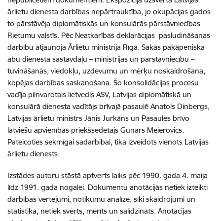
ārlietu dienesta darbības nepārtrauktība, jo okupācijas gados
to pārstāvēja diplomātiskās un konsulārās pārstāvniecības
Rietumu valstīs. Pēc Neatkarības deklarācijas pasludināšanas
darbību atjaunoja Ārlietu ministrija Rīgā. Sākās pakāpeniska
abu dienesta sastāvdaļu – ministrijas un pārstāvniecību –
tuvināšanās, viedokļu, uzdevumu un mērķu noskaidrošana,
kopējas darbības saskaņošana. Šo konsolidācijas procesu
vadīja pilnvarotais lietvedis ASV, Latvijas diplomātiskā un
konsulārā dienesta vadītājs brīvajā pasaulē Anatols Dinbergs,
Latvijas ārlietu ministrs Jānis Jurkāns un Pasaules brīvo
latviešu apvienības priekšsēdētājs Gunārs Meierovics.
Pateicoties sekmīgai sadarbībai, tika izveidots vienots Latvijas
ārlietu dienests.
Izstādes autoru stāstā aptverts laiks pēc 1990. gada 4. maija
līdz 1991. gada nogalei. Dokumentu anotācijās netiek izteikti
darbības vērtējumi, notikumu analīze, sīki skaidrojumi un
statistika, netiek svērts, mērīts un salīdzināts. Anotācijas