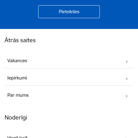
Kājene
Ātrās saites
Vakances
Iepirkumi
Par mums
Noderīgi
Viegli lasīt