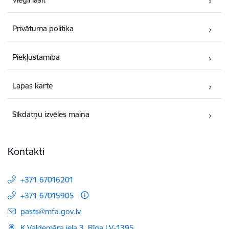
Privātuma politika
Piekļūstamība
Lapas karte
Sīkdatņu izvēles maiņa
Kontakti
+371 67016201
+371 67015905
E-pasts:
pasts@mfa.gov.lv
K.Valdemāra iela 3, Rīga LV-1395