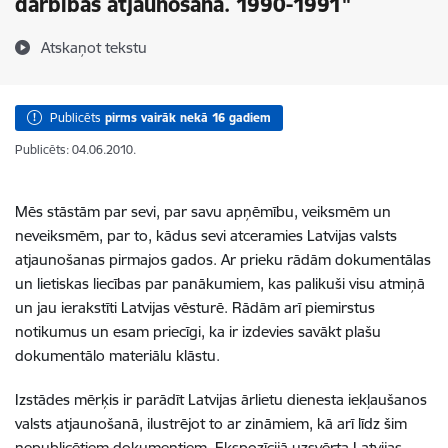
darbības atjaunošana. 1990-1991"
Atskaņot tekstu
Publicēts
pirms vairāk nekā 16 gadiem
Publicēts: 04.06.2010.
Mēs stāstām par sevi, par savu apņēmību, veiksmēm un
neveiksmēm, par to, kādus sevi atceramies Latvijas valsts
atjaunošanas pirmajos gados. Ar prieku rādām dokumentālas
un lietiskas liecības par panākumiem, kas palikuši visu atmiņā
un jau ierakstīti Latvijas vēsturē. Rādām arī piemirstus
notikumus un esam priecīgi, ka ir izdevies savākt plašu
dokumentālo materiālu klāstu.
Izstādes mērķis ir parādīt Latvijas ārlietu dienesta iekļaušanos
valsts atjaunošanā, ilustrējot to ar zināmiem, kā arī līdz šim
nepublicētiem dokumentiem. Ekspozīcijā uzsvērta Latvijas