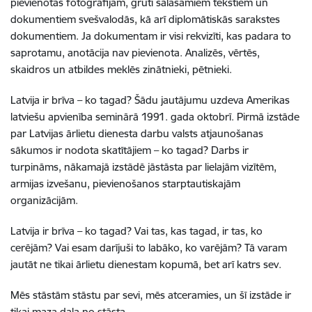
pievienotas fotogrāfijām, grūti salasāmiem tekstiem un
dokumentiem svešvalodās, kā arī diplomātiskās sarakstes
dokumentiem. Ja dokumentam ir visi rekvizīti, kas padara to
saprotamu, anotācija nav pievienota. Analizēs, vērtēs,
skaidros un atbildes meklēs zinātnieki, pētnieki.
Latvija ir brīva – ko tagad? Šādu jautājumu uzdeva Amerikas
latviešu apvienība seminārā 1991. gada oktobrī. Pirmā izstāde
par Latvijas ārlietu dienesta darbu valsts atjaunošanas
sākumos ir nodota skatītājiem – ko tagad? Darbs ir
turpināms, nākamajā izstādē jāstāsta par lielajām vizītēm,
armijas izvešanu, pievienošanos starptautiskajām
organizācijām.
Latvija ir brīva – ko tagad? Vai tas, kas tagad, ir tas, ko
cerējām? Vai esam darījuši to labāko, ko varējām? Tā varam
jautāt ne tikai ārlietu dienestam kopumā, bet arī katrs sev.
Mēs stāstām stāstu par sevi, mēs atceramies, un šī izstāde ir
tikai maza daļa no stāsta.