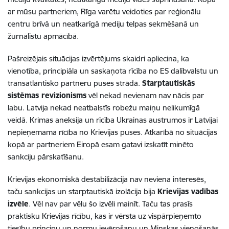
ar mūsu partneriem, Rīga varētu veidoties par reģionālu
centru brīvā un neatkarīgā mediju telpas sekmēšanā un
žurnālistu apmācībā.
Pašreizējais situācijas izvērtējums skaidri apliecina, ka
vienotība, principiāla un saskaņota rīcība no ES dalībvalstu un
transatlantisko partneru puses strādā.
Starptautiskās
sistēmas revizionisms
vēl nekad nevienam nav nācis par
labu. Latvija nekad neatbalstīs robežu maiņu nelikumīgā
veidā. Krimas aneksija un rīcība Ukrainas austrumos ir Latvijai
nepieņemama rīcība no Krievijas puses. Atkarībā no situācijas
kopā ar partneriem Eiropā esam gatavi izskatīt minēto
sankciju pārskatīšanu.
Krievijas ekonomiskā destabilizācija nav neviena interesēs,
taču sankcijas un starptautiskā izolācija bija
Krievijas vadības
izvēle
. Vēl nav par vēlu šo izvēli mainīt. Taču tas prasīs
praktisku Krievijas rīcību, kas ir vērsta uz vispārpieņemto
tiesību principu un normu ievērošanu un Minskas vienošanās