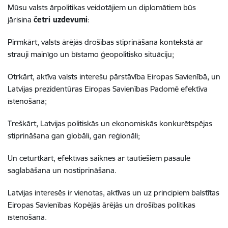
Mūsu valsts ārpolitikas veidotājiem un diplomātiem būs
jārisina
četri uzdevumi
:
Pirmkārt, valsts ārējās drošības stiprināšana kontekstā ar
strauji mainīgo un bīstamo ģeopolitisko situāciju;
Otrkārt, aktīva valsts interešu pārstāvība Eiropas Savienībā, un
Latvijas prezidentūras Eiropas Savienības Padomē efektīva
īstenošana;
Treškārt, Latvijas politiskās un ekonomiskās konkurētspējas
stiprināšana gan globāli, gan reģionāli;
Un ceturtkārt, efektīvas saiknes ar tautiešiem pasaulē
saglabāšana un nostiprināšana.
Latvijas interesēs ir vienotas, aktīvas un uz principiem balstītas
Eiropas Savienības Kopējās ārējās un drošības politikas
īstenošana.