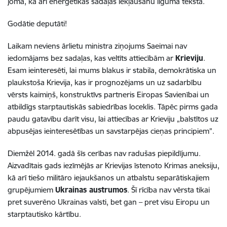
jomā, kā arī enerģētikas sadaļas iekļaušanu līguma tekstā.
Godātie deputāti!
Laikam neviens ārlietu ministra ziņojums Saeimai nav
iedomājams bez sadaļas, kas veltīts attiecībām ar
Krieviju
.
Esam ieinteresēti, lai mums blakus ir stabila, demokrātiska un
plaukstoša Krievija, kas ir prognozējams un uz sadarbību
vērsts kaimiņš, konstruktīvs partneris Eiropas Savienībai un
atbildīgs starptautiskās sabiedrības loceklis. Tāpēc pirms gada
paudu gatavību darīt visu, lai attiecības ar Krieviju „balstītos uz
abpusējas ieinteresētības un savstarpējas cieņas principiem”.
Diemžēl 2014. gadā šīs cerības nav radušas piepildījumu.
Aizvadītais gads iezīmējās ar Krievijas īstenoto Krimas aneksiju,
kā arī tiešo militāro iejaukšanos un atbalstu separātiskajiem
grupējumiem
Ukrainas austrumos
. Šī rīcība nav vērsta tikai
pret suverēno Ukrainas valsti, bet gan – pret visu Eiropu un
starptautisko kārtību.