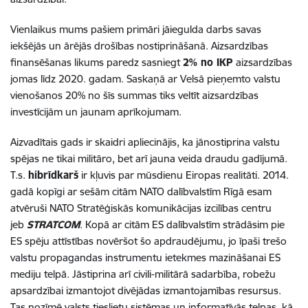
Vienlaikus mums pašiem primāri jāiegulda darbs savas
iekšējās un ārējās drošības nostiprināšanā. Aizsardzības
finansēšanas likums paredz sasniegt
2% no IKP
aizsardzības
jomas līdz 2020. gadam. Saskaņā ar Velsā pieņemto valstu
vienošanos 20% no šīs summas tiks veltīt aizsardzības
investīcijām un jaunam aprīkojumam.
Aizvadītais gads ir skaidri apliecinājis, ka jānostiprina valstu
spējas ne tikai militāro, bet arī jauna veida draudu gadījumā.
T.s.
hibrīdkarš
ir kļuvis par mūsdienu Eiropas realitāti. 2014.
gadā kopīgi ar sešām citām NATO dalībvalstīm Rīgā esam
atvēruši NATO Stratēģiskās komunikācijas izcilības centru
jeb
STRATCOM
. Kopā ar citām ES dalībvalstīm strādāsim pie
ES spēju attīstības novēršot šo apdraudējumu, jo īpaši trešo
valstu propagandas instrumentu ietekmes mazināšanai ES
mediju telpā. Jāstiprina arī civili-militārā sadarbība, robežu
apsardzībai izmantojot divējādas izmantojamības resursus.
Tas nozīmē valsts tieslietu sistēmas un informatīvās telpas, kā