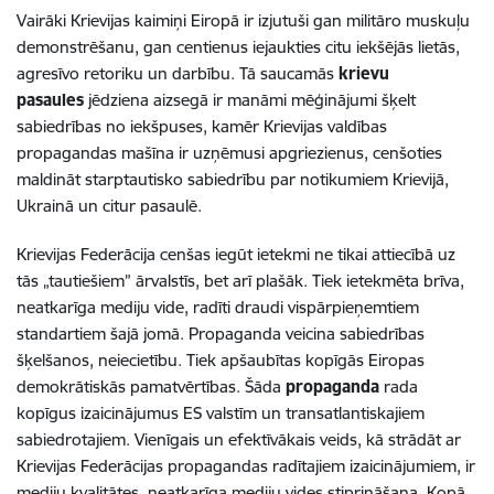
Vairāki Krievijas kaimiņi Eiropā ir izjutuši gan militāro muskuļu
demonstrēšanu, gan centienus iejaukties citu iekšējās lietās,
agresīvo retoriku un darbību. Tā saucamās
krievu
pasaules
jēdziena aizsegā ir manāmi mēģinājumi šķelt
sabiedrības no iekšpuses, kamēr Krievijas valdības
propagandas mašīna ir uzņēmusi apgriezienus, cenšoties
maldināt starptautisko sabiedrību par notikumiem Krievijā,
Ukrainā un citur pasaulē.
Krievijas Federācija cenšas iegūt ietekmi ne tikai attiecībā uz
tās „tautiešiem” ārvalstīs, bet arī plašāk. Tiek ietekmēta brīva,
neatkarīga mediju vide, radīti draudi vispārpieņemtiem
standartiem šajā jomā. Propaganda veicina sabiedrības
šķelšanos, neiecietību. Tiek apšaubītas kopīgās Eiropas
demokrātiskās pamatvērtības. Šāda
propaganda
rada
kopīgus izaicinājumus ES valstīm un transatlantiskajiem
sabiedrotajiem. Vienīgais un efektīvākais veids, kā strādāt ar
Krievijas Federācijas propagandas radītajiem izaicinājumiem, ir
mediju kvalitātes, neatkarīga mediju vides stiprināšana. Kopā