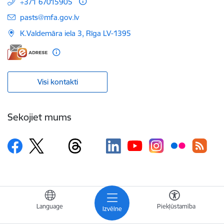
+371 67015905
E-pasts:
pasts@mfa.gov.lv
K.Valdemāra iela 3, Rīga LV-1395
Visi kontakti
Sekojiet mums
© 2026 Ārlietu ministrija, publicētā satura visas tiesības aizsargātas.
Language
Piekļūstamība
Izvēlne
© 2020 Valsts kanceleja, Tīmekļvietņu vienotās platformas visas tiesības
aizsargātas.