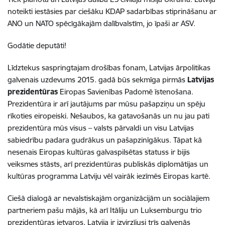
noteikti iestāsies par ciešāku KDAP sadarbības stiprināšanu ar
ANO un NATO spēcīgākajām dalībvalstīm, jo īpaši ar ASV.
Godātie deputāti!
Līdztekus saspringtajam drošības fonam, Latvijas ārpolitikas
galvenais uzdevums 2015. gadā būs sekmīga pirmās
Latvijas
prezidentūras
Eiropas Savienības Padomē īstenošana.
Prezidentūra ir arī jautājums par mūsu pašapziņu un spēju
rīkoties eiropeiski. Nešaubos, ka gatavošanās un nu jau pati
prezidentūra mūs visus – valsts pārvaldi un visu Latvijas
sabiedrību padara gudrākus un pašapzinīgākus. Tāpat kā
nesenais Eiropas kultūras galvaspilsētas statuss ir bijis
veiksmes stāsts, arī prezidentūras publiskās diplomātijas un
kultūras programma Latviju vēl vairāk iezīmēs Eiropas kartē.
Ciešā dialogā ar nevalstiskajām organizācijām un sociālajiem
partneriem pašu mājās, kā arī Itāliju un Luksemburgu trio
prezidentūras ietvaros, Latvija ir izvirzījusi trīs galvenās