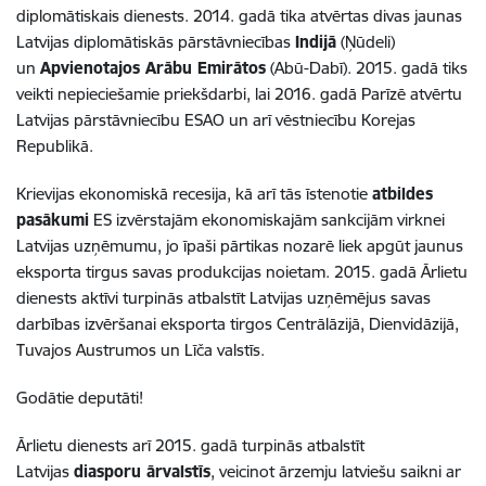
diplomātiskais dienests. 2014. gadā tika atvērtas divas jaunas
Latvijas diplomātiskās pārstāvniecības
Indijā
(Ņūdeli)
un
Apvienotajos Arābu Emirātos
(Abū-Dabī). 2015. gadā tiks
veikti nepieciešamie priekšdarbi, lai 2016. gadā Parīzē atvērtu
Latvijas pārstāvniecību ESAO un arī vēstniecību Korejas
Republikā.
Krievijas ekonomiskā recesija, kā arī tās īstenotie
atbildes
pasākumi
ES izvērstajām ekonomiskajām sankcijām virknei
Latvijas uzņēmumu, jo īpaši pārtikas nozarē liek apgūt jaunus
eksporta tirgus savas produkcijas noietam. 2015. gadā Ārlietu
dienests aktīvi turpinās atbalstīt Latvijas uzņēmējus savas
darbības izvēršanai eksporta tirgos Centrālāzijā, Dienvidāzijā,
Tuvajos Austrumos un Līča valstīs.
Godātie deputāti!
Ārlietu dienests arī 2015. gadā turpinās atbalstīt
Latvijas
diasporu ārvalstīs
, veicinot ārzemju latviešu saikni ar