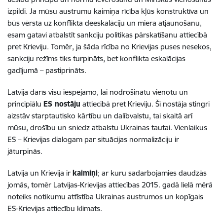
izpildi. Ja mūsu austrumu kaimiņa rīcība kļūs konstruktīva un
būs vērsta uz konflikta deeskalāciju un miera atjaunošanu,
esam gatavi atbalstīt sankciju politikas pārskatīšanu attiecībā
pret Krieviju. Tomēr, ja šāda rīcība no Krievijas puses nesekos,
sankciju režīms tiks turpināts, bet konflikta eskalācijas
gadījumā – pastiprināts.
Latvija darīs visu iespējamo, lai nodrošinātu vienotu un
principiālu
ES nostāju
attiecībā pret Krieviju. Šī nostāja stingri
aizstāv starptautisko kārtību un dalībvalstu, tai skaitā arī
mūsu, drošību un sniedz atbalstu Ukrainas tautai. Vienlaikus
ES – Krievijas dialogam par situācijas normalizāciju ir
jāturpinās.
Latvija un Krievija ir
kaimiņi
; ar kuru sadarbojamies daudzās
jomās, tomēr Latvijas-Krievijas attiecības 2015. gadā lielā mērā
noteiks notikumu attīstība Ukrainas austrumos un kopīgais
ES-Krievijas attiecību klimats.