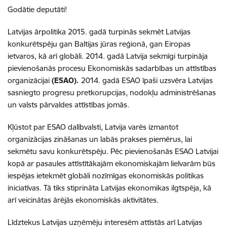
Godātie deputāti!
Latvijas ārpolitika 2015. gadā turpinās sekmēt Latvijas
konkurētspēju gan Baltijas jūras reģionā, gan Eiropas
ietvaros, kā arī globāli. 2014. gadā Latvija sekmīgi turpināja
pievienošanās procesu Ekonomiskās sadarbības un attīstības
organizācijai
(ESAO).
2014. gadā ESAO īpaši uzsvēra Latvijas
sasniegto progresu pretkorupcijas, nodokļu administrēšanas
un valsts pārvaldes attīstības jomās.
Kļūstot par ESAO dalībvalsti, Latvija varēs izmantot
organizācijas zināšanas un labās prakses piemērus, lai
sekmētu savu konkurētspēju. Pēc pievienošanās ESAO Latvijai
kopā ar pasaules attīstītākajām ekonomiskajām lielvarām būs
iespējas ietekmēt globāli nozīmīgas ekonomiskās politikas
iniciatīvas. Tā tiks stiprināta Latvijas ekonomikas ilgtspēja, kā
arī veicinātas ārējās ekonomiskās aktivitātes.
Līdztekus Latvijas uzņēmēju interesēm attīstās arī Latvijas