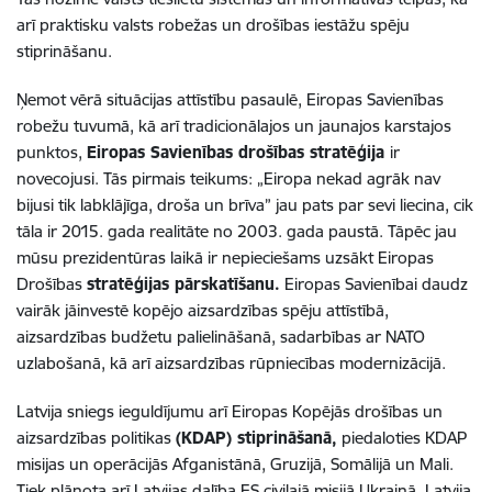
arī praktisku valsts robežas un drošības iestāžu spēju
stiprināšanu.
Ņemot vērā situācijas attīstību pasaulē, Eiropas Savienības
robežu tuvumā, kā arī tradicionālajos un jaunajos karstajos
punktos,
Eiropas Savienības drošības stratēģija
ir
novecojusi. Tās pirmais teikums: „Eiropa nekad agrāk nav
bijusi tik labklājīga, droša un brīva” jau pats par sevi liecina, cik
tāla ir 2015. gada realitāte no 2003. gada paustā. Tāpēc jau
mūsu prezidentūras laikā ir nepieciešams uzsākt Eiropas
Drošības
stratēģijas pārskatīšanu.
Eiropas Savienībai daudz
vairāk jāinvestē kopējo aizsardzības spēju attīstībā,
aizsardzības budžetu palielināšanā, sadarbības ar NATO
uzlabošanā, kā arī aizsardzības rūpniecības modernizācijā.
Latvija sniegs ieguldījumu arī Eiropas Kopējās drošības un
aizsardzības politikas
(KDAP) stiprināšanā,
piedaloties KDAP
misijas un operācijās Afganistānā, Gruzijā, Somālijā un Mali.
Tiek plānota arī Latvijas dalība ES civilajā misijā Ukrainā. Latvija