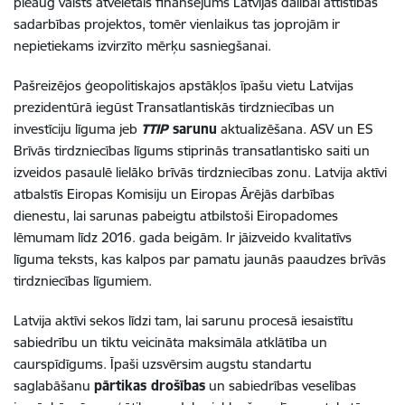
pieaug valsts atvēlētais finansējums Latvijas dalībai attīstības
sadarbības projektos, tomēr vienlaikus tas joprojām ir
nepietiekams izvirzīto mērķu sasniegšanai.
Pašreizējos ģeopolitiskajos apstākļos īpašu vietu Latvijas
prezidentūrā iegūst Transatlantiskās tirdzniecības un
investīciju līguma jeb
TTIP
sarunu
aktualizēšana. ASV un ES
Brīvās tirdzniecības līgums stiprinās transatlantisko saiti un
izveidos pasaulē lielāko brīvās tirdzniecības zonu. Latvija aktīvi
atbalstīs Eiropas Komisiju un Eiropas Ārējās darbības
dienestu, lai sarunas pabeigtu atbilstoši Eiropadomes
lēmumam līdz 2016. gada beigām. Ir jāizveido kvalitatīvs
līguma teksts, kas kalpos par pamatu jaunās paaudzes brīvās
tirdzniecības līgumiem.
Latvija aktīvi sekos līdzi tam, lai sarunu procesā iesaistītu
sabiedrību un tiktu veicināta maksimāla atklātība un
caurspīdīgums. Īpaši uzsvērsim augstu standartu
saglabāšanu
pārtikas drošības
un sabiedrības veselības