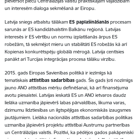
pievēršot piecu Centrālāzijas valstu praktiskajām vajadzībām
un interesēm dialoga sekmēšanā ar Eiropu.
Latvija sniegs atbalstu tālākam
ES paplašināšanās
procesam
sarunās ar ES kandidātvalstīm Balkānu reģionā. Latvijas
interesēs ir ES vērtību un normu izplatīšanās ārpus ES
robežām, tā sekmējot mieru un stabilitāti ES robežās kā arī
Kopienas konkurētspēju globālā mērogā. Latvija centīsies
panākt arī Turcijas integrācijas procesa tālāku virzību.
2015. gads Eiropas Savienības politikā ir iezīmīgs kā
tematiskais
attīstības sadarbības
gads. Šis gads ļoti nozīmīgs
jauno ANO attīstības mērķu definēšanai, kā arī finansējuma
avotu piesaistei. Latvijas ieskatā ES un ANO ietvaros daudz
lielāka uzmanība jāpievērš labas pārvaldības, likuma varas,
dzimumu līdztiesības un ilgtspējīgas ekonomiskās izaugsmes
jautājumiem. Lielāka nacionālās attīstības sadarbības politikas
uzmanība jāpievērš projektu attīstībai Austrumu partnerības
un Centrālāzijas valstīs. Pozitīvi, ka pēdējos gados pakāpeniski