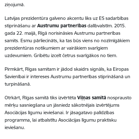
ziņojumā.
Latvijas prezidentūra galveno akcentu liks uz ES sadarbības
stiprināšanu ar
Austrumu partnerības
dalībvalstīm. 2015.
gada 22. maijā, Rīgā norisināsies Austrumu partnerības
samits. Esmu pārliecināts, ka tas būs viens no nozīmīgākiem
prezidentūras notikumiem ar vairākiem svarīgiem
uzdevumiem. Gribētu izcelt četrus svarīgākos no tiem.
Pirmkārt, Rīgas samitam ir jādod skaidrs signāls, ka Eiropas
Savienībai ir intereses Austrumu partnerības stiprināšanā un
turpināšanā.
Otrkārt, Rīgas samitā tiks izvērtēta
Viļņas samitā
nosprausto
mērķu sasniegšana un jāsniedz sākotnējais izvērtējums
Asociācijas līgumu ieviešanai. Ir jāsagatavo palīdzības
programma, lai atbalstītu Asociācijas līgumu praktisku
ieviešanu.