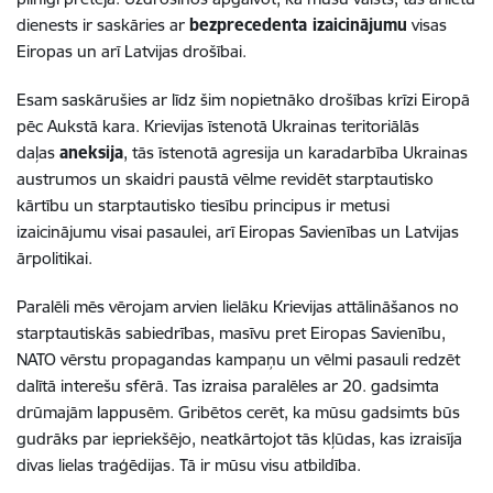
dienests ir saskāries ar
bezprecedenta izaicinājumu
visas
Eiropas un arī Latvijas drošībai.
Esam saskārušies ar līdz šim nopietnāko drošības krīzi Eiropā
pēc Aukstā kara. Krievijas īstenotā Ukrainas teritoriālās
daļas
aneksija
, tās īstenotā agresija un karadarbība Ukrainas
austrumos un skaidri paustā vēlme revidēt starptautisko
kārtību un starptautisko tiesību principus ir metusi
izaicinājumu visai pasaulei, arī Eiropas Savienības un Latvijas
ārpolitikai.
Paralēli mēs vērojam arvien lielāku Krievijas attālināšanos no
starptautiskās sabiedrības, masīvu pret Eiropas Savienību,
NATO vērstu propagandas kampaņu un vēlmi pasauli redzēt
dalītā interešu sfērā. Tas izraisa paralēles ar 20. gadsimta
drūmajām lappusēm. Gribētos cerēt, ka mūsu gadsimts būs
gudrāks par iepriekšējo, neatkārtojot tās kļūdas, kas izraisīja
divas lielas traģēdijas. Tā ir mūsu visu atbildība.