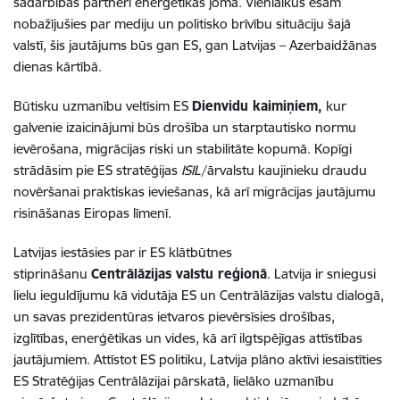
sadarbības partneri enerģētikas jomā. Vienlaikus esam
nobažījušies par mediju un politisko brīvību situāciju šajā
valstī, šis jautājums būs gan ES, gan Latvijas – Azerbaidžānas
dienas kārtībā.
Būtisku uzmanību veltīsim ES
Dienvidu kaimiņiem,
kur
galvenie izaicinājumi būs drošība un starptautisko normu
ievērošana, migrācijas riski un stabilitāte kopumā. Kopīgi
strādāsim pie ES stratēģijas
ISIL
/ārvalstu kaujinieku draudu
novēršanai praktiskas ieviešanas, kā arī migrācijas jautājumu
risināšanas Eiropas līmenī.
Latvijas iestāsies par ir ES klātbūtnes
stiprināšanu
Centrālāzijas valstu reģionā
. Latvija ir sniegusi
lielu ieguldījumu kā vidutāja ES un Centrālāzijas valstu dialogā,
un savas prezidentūras ietvaros pievērsīsies drošības,
izglītības, enerģētikas un vides, kā arī ilgtspējīgas attīstības
jautājumiem. Attīstot ES politiku, Latvija plāno aktīvi iesaistīties
ES Stratēģijas Centrālāzijai pārskatā, lielāko uzmanību