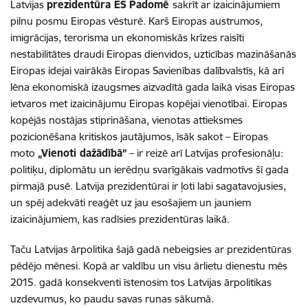
Latvijas
prezidentūra ES
Padomē
sakrīt ar izaicinājumiem
pilnu posmu Eiropas vēsturē. Karš Eiropas austrumos,
imigrācijas, terorisma un ekonomiskās krīzes raisīti
nestabilitātes draudi Eiropas dienvidos, uzticības mazināšanās
Eiropas idejai vairākās Eiropas Savienības dalībvalstīs, kā arī
lēna ekonomiskā izaugsmes aizvadītā gada laikā visas Eiropas
ietvaros met izaicinājumu Eiropas kopējai vienotībai. Eiropas
kopējās nostājas stiprināšana, vienotas attieksmes
pozicionēšana kritiskos jautājumos, īsāk sakot – Eiropas
moto
„Vienoti dažādībā”
– ir reizē arī Latvijas profesionāļu:
politiķu, diplomātu un ierēdņu svarīgākais vadmotīvs šī gada
pirmajā pusē. Latvija prezidentūrai ir ļoti labi sagatavojusies,
un spēj adekvāti reaģēt uz jau esošajiem un jauniem
izaicinājumiem, kas radīsies prezidentūras laikā.
Taču Latvijas ārpolitika šajā gadā nebeigsies ar prezidentūras
pēdējo mēnesi. Kopā ar valdību un visu ārlietu dienestu mēs
2015. gadā konsekventi īstenosim tos Latvijas ārpolitikas
uzdevumus, ko paudu savas runas sākumā.