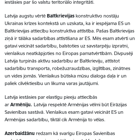
iestāsies par šo valstu teritoriālo integritāti.
Latvija augstu vērtē
Baltkrievijas
konstruktīvo nostāju
Ukrainas krīzes kontekstā un uzskata, ka ir iespējama ES un
Baltkrievijas attiecību konstruktīva attīstība. Pašas Baltkrievijas
ziņā ir tālāka sadarbības attīstīšana ar ES. Mēs esam atvērti un
gatavi veicināt sadarbību, balstoties uz savstarpēju izpratni,
vienlaikus neatkāpjoties no Eiropas pamatvērtībām. Divpusēji
Latvija turpinās aktīvu sadarbību ar Baltkrieviju, attīstot
sadarbību transporta, robežuzraudzības, izglītības, zinātnes
un vides jomās. Vienlaikus būtiska mūsu dialoga daļa ir un
paliek cilvēktiesību un likuma varas jautājumi.
Latvija iestāsies par elastīgu pieeju attiecībās
ar
Armēniju.
Latvija respektē Armēnijas vēlmi būt Eirāzijas
Savienības sastāvā. Vienlaikus esam gatavi veicināt ES un
Armēnijas sadarbību, tiktāl cik Armēnija to vēlas.
Azerbaidžānu
redzam kā svarīgu Eiropas Savienības