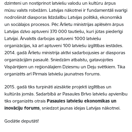
dzimteni un nostiprinot latviešu valodu un kultūru ārpus
mūsu valsts robežām. Latvijas nākotnei ir fundamentāli svarīgi
nodrošināt diasporas līdzdalību Latvijas politikā, ekonomikā
un sociālajos procesos. Pēc Ārlietu ministrijas aplēsēm ārpus
Latvijas dzīvo aptuveni 370 000 tautiešu, kuri jūtas piederīgi
Latvijai. Ārvalstīs darbojas aptuveni 1000 latviešu
organizācijas, kā arī aptuveni 100 latviešu izglītības iestādes.
2014. gadā Ārlietu ministrija aktīvi sadarbojusies ar diasporas
organizācijām pasaulē. Sniedzām atbalstu, gatavojoties
Vispārējiem un reģionālajiem Dziesmu un Deju svētkiem. Tika
organizēts arī Pirmais latviešu jaunatnes forums.
2015. gadā tiks turpināti aizsāktie projekti izglītības un
kultūrās jomās. Sadarbībā ar Pasaules Brīvo latviešu apvienību
tiks organizēts otrais
Pasaules latviešu ekonomikas un
inovāciju forums
, sniedzot jaunas idejas Latvijas nākotnei.
Godātie deputāti!