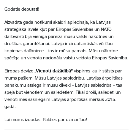
Godātie deputāti!
Aizvadītā gada notikumi skaidri apliecināja, ka Latvijas
stratēģiskā izvēle kļūt par Eiropas Savienības un NATO
dalībvalsti bija vienīgā pareizā mūsu valsts nākotnes un
drošības garantēšanai. Latvija ir eiroatlantiskās vērtību
kopienas dalībniece – tas ir mūsu pamats. Mūsu nākotne –
spēcīga un vienota nacionālu valstu veidota Eiropas Savienība.
Eiropas devīze
„Vienoti dažādībā”
vispirms jau ir stāsts par
mums pašiem. Mūsu Latvijas sabiedrību. Latvijas ārpolitikas
panākumu atslēga ir mūsu cilvēki – Latvijas sabiedrība – tās
spēja būt vienotiem un saliedētiem. Tikai droši, saliedēti un
vienoti mēs sasniegsim Latvijas ārpolitikas mērķus 2015.
gadā.
Lai mums izdodas! Paldies par uzmanību!