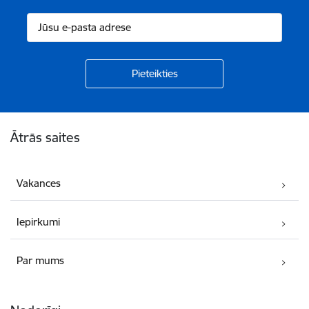
Kājene
Ātrās saites
Vakances
Iepirkumi
Par mums