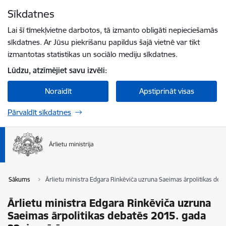
Pāriet uz lapas saturu
Sīkdatnes
Spied
lai meklētu
Enter
Lai šī tīmekļvietne darbotos, tā izmanto obligāti nepieciešamās
sīkdatnes. Ar Jūsu piekrišanu papildus šajā vietnē var tikt
izmantotas statistikas un sociālo mediju sīkdatnes.
Lūdzu, atzīmējiet savu izvēli:
Noraidīt
Apstiprināt visas
Pārvaldīt sīkdatnes
Sākums
Ārlietu ministra Edgara Rinkēviča uzruna Saeimas ārpolitikas deba
Ārlietu ministra Edgara Rinkēviča uzruna
Saeimas ārpolitikas debatēs 2015. gada