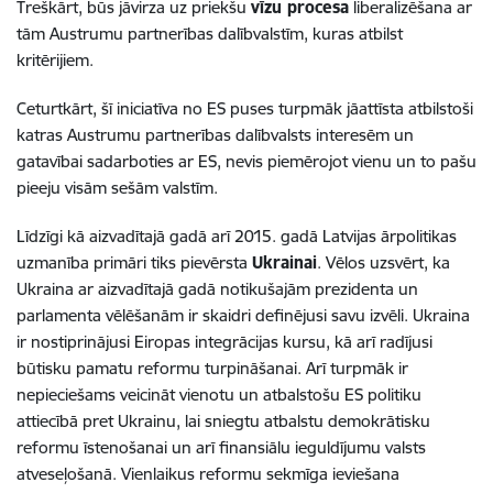
Treškārt, būs jāvirza uz priekšu
vīzu procesa
liberalizēšana ar
tām Austrumu partnerības dalībvalstīm, kuras atbilst
kritērijiem.
Ceturtkārt, šī iniciatīva no ES puses turpmāk jāattīsta atbilstoši
katras Austrumu partnerības dalībvalsts interesēm un
gatavībai sadarboties ar ES, nevis piemērojot vienu un to pašu
pieeju visām sešām valstīm.
Līdzīgi kā aizvadītajā gadā arī 2015. gadā Latvijas ārpolitikas
uzmanība primāri tiks pievērsta
Ukrainai
. Vēlos uzsvērt, ka
Ukraina ar aizvadītajā gadā notikušajām prezidenta un
parlamenta vēlēšanām ir skaidri definējusi savu izvēli. Ukraina
ir nostiprinājusi Eiropas integrācijas kursu, kā arī radījusi
būtisku pamatu reformu turpināšanai. Arī turpmāk ir
nepieciešams veicināt vienotu un atbalstošu ES politiku
attiecībā pret Ukrainu, lai sniegtu atbalstu demokrātisku
reformu īstenošanai un arī finansiālu ieguldījumu valsts
atveseļošanā. Vienlaikus reformu sekmīga ieviešana