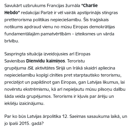
Savukārt uzbrukums Francijas žurnāla
“Charlie
Hebdo”
redakcijai Parīzē ir vēl vairāk apstiprinājis stingras
pretterorisma politikas nepieciešamību. Šis traģiskais
notikums apdraud vienu no mūsu Eiropas demokrātijas
fundamentālajām pamatvērtībām – izteiksmes un vārda
brīvību.
Saspringta situācija izveidojusies arī Eiropas
Savienības
Dienvidu kaimiņos
. Teroristu
grupējuma
ISIL
aktivitātes Sīrijā un Irākā skaidri apliecina
nepieciešamību kopīgi cīnīties pret starptautisko terorismu,
precizējot un papildinot gan Eiropas, gan Latvijas likumus, lai
novērstu ekstrēmismu, kā arī nepieļautu mūsu pilsoņu dalību
šāda veida grupējumos. Terorisms ir kļuvis par ārēju un
iekšēju izaicinājumu.
Par ko būs Latvijas ārpolitika 12. Saeimas sasaukuma laikā, un
jo īpaši 2015. gadā?