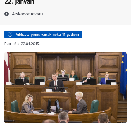
22. janvārī
Atskaņot tekstu
Publicēts
pirms vairāk nekā 11 gadiem
Publicēts: 22.01.2015.