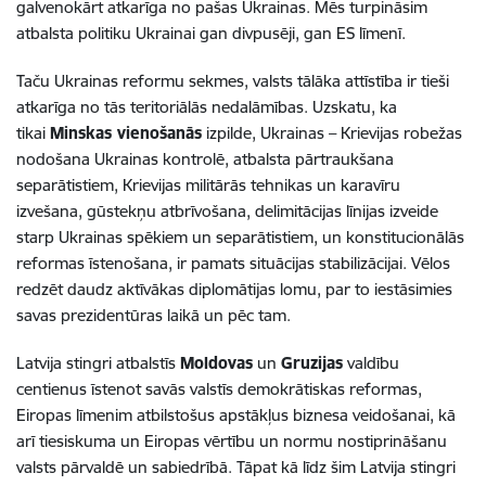
galvenokārt atkarīga no pašas Ukrainas. Mēs turpināsim
atbalsta politiku Ukrainai gan divpusēji, gan ES līmenī.
Taču Ukrainas reformu sekmes, valsts tālāka attīstība ir tieši
atkarīga no tās teritoriālās nedalāmības. Uzskatu, ka
tikai
Minskas vienošanās
izpilde, Ukrainas – Krievijas robežas
nodošana Ukrainas kontrolē, atbalsta pārtraukšana
separātistiem, Krievijas militārās tehnikas un karavīru
izvešana, gūstekņu atbrīvošana, delimitācijas līnijas izveide
starp Ukrainas spēkiem un separātistiem, un konstitucionālās
reformas īstenošana, ir pamats situācijas stabilizācijai. Vēlos
redzēt daudz aktīvākas diplomātijas lomu, par to iestāsimies
savas prezidentūras laikā un pēc tam.
Latvija stingri atbalstīs
Moldovas
un
Gruzijas
valdību
centienus īstenot savās valstīs demokrātiskas reformas,
Eiropas līmenim atbilstošus apstākļus biznesa veidošanai, kā
arī tiesiskuma un Eiropas vērtību un normu nostiprināšanu
valsts pārvaldē un sabiedrībā. Tāpat kā līdz šim Latvija stingri