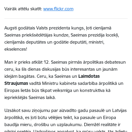
Vairāk attēlu skatīt:
www.flickr.com
Augsti godātais Valsts prezidenta kungs, ļoti cienījamā
Saeimas priekšsēdētājas kundze, Saeimas prezidija locekļi,
cienījamās deputātes un godātie deputāti, ministri,
ekselences!
Man ir prieks atklāt 12. Saeimas pirmās ārpolitikas debatesun
ceru, ka šīs dienas diskusijas būs interesantas un jaunām
idejām bagātas. Ceru, ka Saeimas un
Laimdotas
Straujumas
vadītā Ministru kabineta sadarbība ārpolitikā un
Eiropas lietās būs tikpat veiksmīga un konstruktīva kā
iepriekšējās Saeimas laikā.
Uzsākot savu ziņojumu par aizvadīto gadu pasaulē un Latvijas
ārpolitikā, es ļoti būtu vēlējies teikt, ka pasaule un Eiropa
baudīja mieru, drošību un uzplaukumu. Diemžēl realitāte ir
pilnīgi pretēja. Uzdrošinos apgalvot, ka mūsu valsts, tās ārlietu