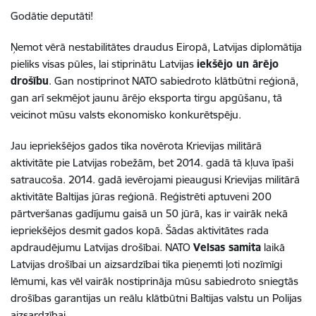
Godātie deputāti!
Ņemot vērā nestabilitātes draudus Eiropā, Latvijas diplomātija
pieliks visas pūles, lai stiprinātu Latvijas
iekšējo un ārējo
drošību
. Gan nostiprinot NATO sabiedroto klātbūtni reģionā,
gan arī sekmējot jaunu ārējo eksporta tirgu apgūšanu, tā
veicinot mūsu valsts ekonomisko konkurētspēju.
Jau iepriekšējos gados tika novērota Krievijas militārā
aktivitāte pie Latvijas robežām, bet 2014. gadā tā kļuva īpaši
satraucoša. 2014. gadā ievērojami pieaugusi Krievijas militārā
aktivitāte Baltijas jūras reģionā. Reģistrēti aptuveni 200
pārtveršanas gadījumu gaisā un 50 jūrā, kas ir vairāk nekā
iepriekšējos desmit gados kopā. Šādas aktivitātes rada
apdraudējumu Latvijas drošībai. NATO
Velsas samita
laikā
Latvijas drošībai un aizsardzībai tika pieņemti ļoti nozīmīgi
lēmumi, kas vēl vairāk nostiprināja mūsu sabiedroto sniegtās
drošības garantijas un reālu klātbūtni Baltijas valstu un Polijas
aizsardzībai.