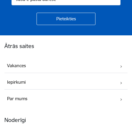
Kājene
Ātrās saites
Vakances
Iepirkumi
Par mums
Noderīgi