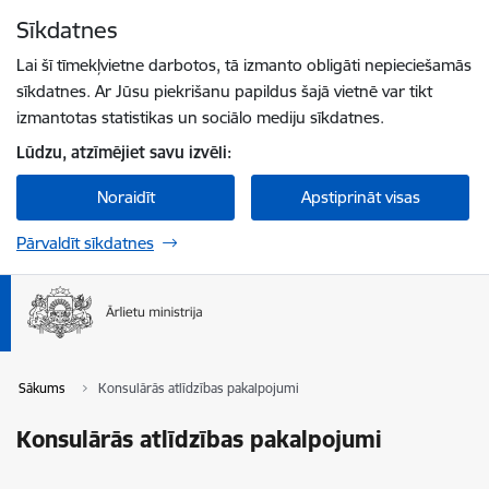
Pāriet uz lapas saturu
Sīkdatnes
Spied
lai meklētu
Enter
Lai šī tīmekļvietne darbotos, tā izmanto obligāti nepieciešamās
sīkdatnes. Ar Jūsu piekrišanu papildus šajā vietnē var tikt
izmantotas statistikas un sociālo mediju sīkdatnes.
Lūdzu, atzīmējiet savu izvēli:
Noraidīt
Apstiprināt visas
Pārvaldīt sīkdatnes
Sākums
Konsulārās atlīdzības pakalpojumi
Konsulārās atlīdzības pakalpojumi