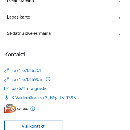
Piekļūstamība
Lapas karte
Sīkdatņu izvēles maiņa
Kontakti
+371 67016201
+371 67015905
E-pasts:
pasts@mfa.gov.lv
K.Valdemāra iela 3, Rīga LV-1395
Visi kontakti