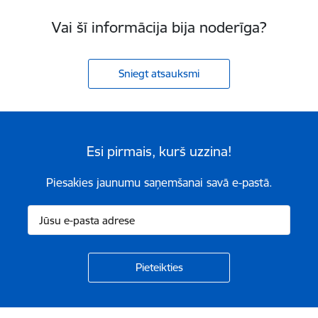
Vai šī informācija bija noderīga?
Sniegt atsauksmi
Esi pirmais, kurš uzzina!
Piesakies jaunumu saņemšanai savā e-pastā.
Kājene