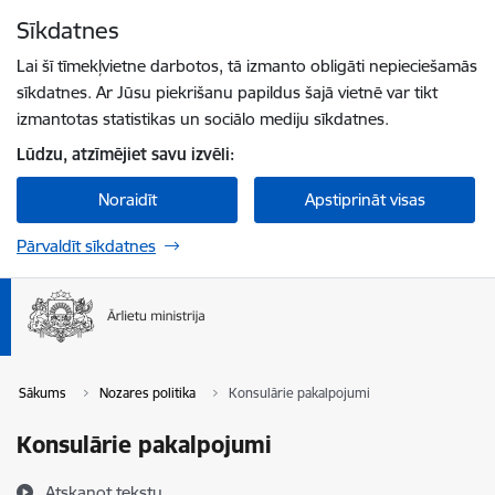
Pāriet uz lapas saturu
Sīkdatnes
Spied
lai meklētu
Enter
Lai šī tīmekļvietne darbotos, tā izmanto obligāti nepieciešamās
sīkdatnes. Ar Jūsu piekrišanu papildus šajā vietnē var tikt
izmantotas statistikas un sociālo mediju sīkdatnes.
Lūdzu, atzīmējiet savu izvēli:
Noraidīt
Apstiprināt visas
Pārvaldīt sīkdatnes
Sākums
Nozares politika
Konsulārie pakalpojumi
Konsulārie pakalpojumi
Atskaņot tekstu