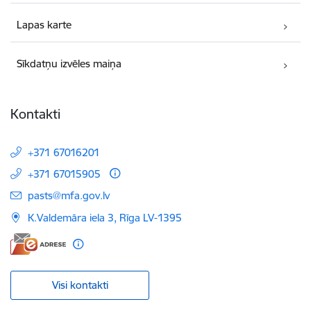
Lapas karte
Sīkdatņu izvēles maiņa
Kontakti
+371 67016201
+371 67015905
E-pasts:
pasts@mfa.gov.lv
K.Valdemāra iela 3, Rīga LV-1395
Visi kontakti