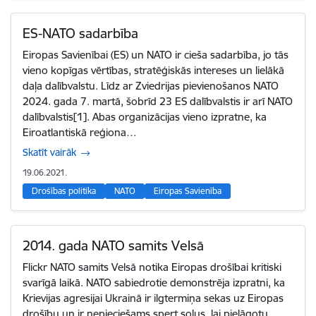
ES-NATO sadarbība
Eiropas Savienībai (ES) un NATO ir cieša sadarbība, jo tās
vieno kopīgas vērtības, stratēģiskās intereses un lielākā
daļa dalībvalstu. Līdz ar Zviedrijas pievienošanos NATO
2024. gada 7. martā, šobrīd 23 ES dalībvalstis ir arī NATO
dalībvalstis[1]. Abas organizācijas vieno izpratne, ka
Eiroatlantiskā reģiona…
Skatīt vairāk
19.06.2021.
Drošības politika
NATO
Eiropas Savienība
2014. gada NATO samits Velsā
Flickr NATO samits Velsā notika Eiropas drošībai kritiski
svarīgā laikā. NATO sabiedrotie demonstrēja izpratni, ka
Krievijas agresijai Ukrainā ir ilgtermiņa sekas uz Eiropas
drošību un ir nepieciešams spert soļus, lai pielāgotu