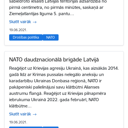
sabiedroto iesaisti Latvijas teritorijas aizsardzībā no
pirmā centimetra, no pirmās minūtes, saskaņā ar
Ziemeļatlantijas līguma 5. pantu…
Skatīt vairāk
19.06.2021.
Drošības politika
NATO
NATO daudznacionālā brigāde Latvijā
Reaģējot uz Krievijas agresiju Ukrainā, kas aizsākās 2014.
gadā līdz ar Krimas pussalas nelegālo aneksiju un
karadarbību Ukrainas Donbasa reģionā, NATO ir
pakāpeniski palielinājusi savu klātbūtni Alianses
austrumu flangā. Reaģējot uz Krievijas pilnapmēra
iebrukuma Ukrainā 2022. gada februārī, NATO
klātbūtne…
Skatīt vairāk
19.06.2021.