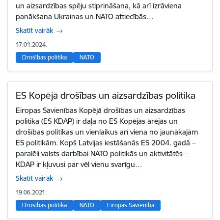
un aizsardzības spēju stiprināšana, kā arī izrāviena
panākšana Ukrainas un NATO attiecībās…
Skatīt vairāk
17.01.2024.
Drošības politika
NATO
ES Kopējā drošības un aizsardzības politika
Eiropas Savienības Kopējā drošības un aizsardzības
politika (ES KDAP) ir daļa no ES Kopējās ārējās un
drošības politikas un vienlaikus arī viena no jaunākajām
ES politikām. Kopš Latvijas iestāšanās ES 2004. gadā –
paralēli valsts darbībai NATO politikās un aktivitātēs –
KDAP ir kļuvusi par vēl vienu svarīgu…
Skatīt vairāk
19.06.2021.
Drošības politika
NATO
Eiropas Savienība