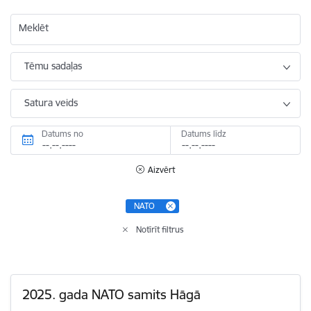
Meklēt
Tēmu sadaļas
Satura veids
Datums no
Datums līdz
Aizvērt
NATO
Notīrīt filtrus
2025. gada NATO samits Hāgā