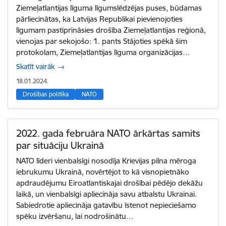
Ziemeļatlantijas līguma līgumslēdzējas puses, būdamas
pārliecinātas, ka Latvijas Republikai pievienojoties
līgumam pastiprināsies drošība Ziemeļatlantijas reģionā,
vienojas par sekojošo: 1. pants Stājoties spēkā šim
protokolam, Ziemeļatlantijas līguma organizācijas…
Skatīt vairāk
18.01.2024.
Drošības politika
NATO
2022. gada februāra NATO ārkārtas samits
par situāciju Ukrainā
NATO līderi vienbalsīgi nosodīja Krievijas pilna mēroga
iebrukumu Ukrainā, novērtējot to kā visnopietnāko
apdraudējumu Eiroatlantiskajai drošībai pēdējo dekāžu
laikā, un vienbalsīgi apliecināja savu atbalstu Ukrainai.
Sabiedrotie apliecināja gatavību īstenot nepieciešamo
spēku izvēršanu, lai nodrošinātu…