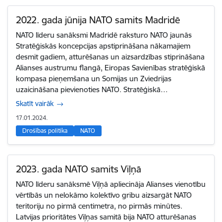
2022. gada jūnija NATO samits Madridē
NATO līderu sanāksmi Madridē raksturo NATO jaunās
Stratēģiskās koncepcijas apstiprināšana nākamajiem
desmit gadiem, atturēšanas un aizsardzības stiprināšana
Alianses austrumu flangā, Eiropas Savienības stratēģiskā
kompasa pieņemšana un Somijas un Zviedrijas
uzaicināšana pievienoties NATO. Stratēģiskā…
Skatīt vairāk
17.01.2024.
Drošības politika
NATO
2023. gada NATO samits Viļņā
NATO līderu sanāksmē Viļņā apliecināja Alianses vienotību
vērtībās un nelokāmo kolektīvo gribu aizsargāt NATO
teritoriju no pirmā centimetra, no pirmās minūtes.
Latvijas prioritātes Viļņas samitā bija NATO atturēšanas