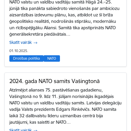
NATO valstu un valdību vadītāju samitā Hāgā 24.–25.
jūnijā tika panākta sabiedroto vienošanās par ambiciozu
aizsardzības izdevumu plānu, kas, atbildot uz šī brīža
ģeopolitisko realitāti, nodrošinās stiprāku, modernāku
un rīcībspējīgāku Aliansi. Samitā tika apstiprināts NATO
ģenerālsekretāra piedāvātais…
Skatīt vairāk
01.10.2025.
Drošības politika
NATO
2024. gada NATO samits Vašingtonā
Atzīmējot alianses 75. pastāvēšanas gadadienu,
Vašingtonā no 9. līdz 11. jūlijam norisinājās ikgadējais
NATO valstu un valdību vadītāju samits. Latvijas delegāciju
vadīja Valsts prezidents Edgars Rinkēvičs. NATO samita
laikā 32 dalībvalstu līderu uzmanības centrā bija
jautājumi, kas saistīti ar NATO…
Skatīt vairāk