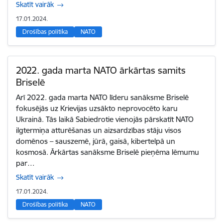
Skatīt vairāk
17.01.2024.
Drošības politika
NATO
2022. gada marta NATO ārkārtas samits
Briselē
Arī 2022. gada marta NATO līderu sanāksme Briselē
fokusējās uz Krievijas uzsākto neprovocēto karu
Ukrainā. Tās laikā Sabiedrotie vienojās pārskatīt NATO
ilgtermiņa atturēšanas un aizsardzības stāju visos
domēnos – sauszemē, jūrā, gaisā, kibertelpā un
kosmosā. Ārkārtas sanāksme Briselē pieņēma lēmumu
par…
Skatīt vairāk
17.01.2024.
Drošības politika
NATO