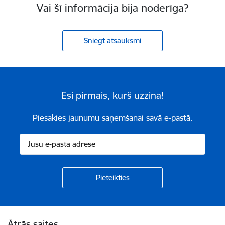
Vai šī informācija bija noderīga?
Sniegt atsauksmi
Esi pirmais, kurš uzzina!
Piesakies jaunumu saņemšanai savā e-pastā.
Kājene
Ātrās saites