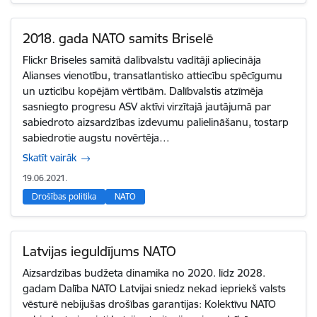
2018. gada NATO samits Briselē
Flickr Briseles samitā dalībvalstu vadītāji apliecināja
Alianses vienotību, transatlantisko attiecību spēcīgumu
un uzticību kopējām vērtībām. Dalībvalstis atzīmēja
sasniegto progresu ASV aktīvi virzītajā jautājumā par
sabiedroto aizsardzības izdevumu palielināšanu, tostarp
sabiedrotie augstu novērtēja…
Skatīt vairāk
19.06.2021.
Drošības politika
NATO
Latvijas ieguldījums NATO
Aizsardzības budžeta dinamika no 2020. līdz 2028.
gadam Dalība NATO Latvijai sniedz nekad iepriekš valsts
vēsturē nebijušas drošības garantijas: Kolektīvu NATO