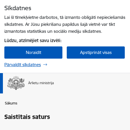
Pāriet uz lapas saturu
Sīkdatnes
Spied
lai meklētu
Enter
Lai šī tīmekļvietne darbotos, tā izmanto obligāti nepieciešamās
sīkdatnes. Ar Jūsu piekrišanu papildus šajā vietnē var tikt
izmantotas statistikas un sociālo mediju sīkdatnes.
Lūdzu, atzīmējiet savu izvēli:
Noraidīt
Apstiprināt visas
Pārvaldīt sīkdatnes
Sākums
Saistītais saturs