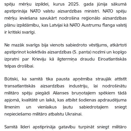
spēju mērķu izpildei, kurus 2025. gada jūnija sākumā
apstiprināja NATO valstu aizsardzības ministri. NATO spēju
mērķu ieviešana savukārt nodrošina reģionālo aizsardzības
plānu izpildāmību, kas Latvijai kā NATO Austrumu flanga valstij
ir kritiski svarīgi.
Ne mazāk svarīgs bija vienots sabiedroto vēstījums, atkārtoti
apstiprinot kolektīvās aizsardzības (5. panta) nozīmi un kopīgo
izpratni par Krieviju kā ilgtermiņa draudu Eiroatlantiskās
telpas drošībai.
Būtiski, ka samitā tika pausta apņēmība straujāk attīstīt
transatlantiskās aizsardzības industriju, lai nodrošinātu
militāro spēju piegādi Alianses bruņotajiem spēkiem tādā
apjomā, kvalitātē un laikā, kas atbilst šodienas apdraudējuma
līmenim un vienlaikus ļautu sabiedrotajiem sniegt
nepieciešamo militāro atbalstu Ukrainai.
Samitā līderi apstiprināja gatavību turpināt sniegt militāro