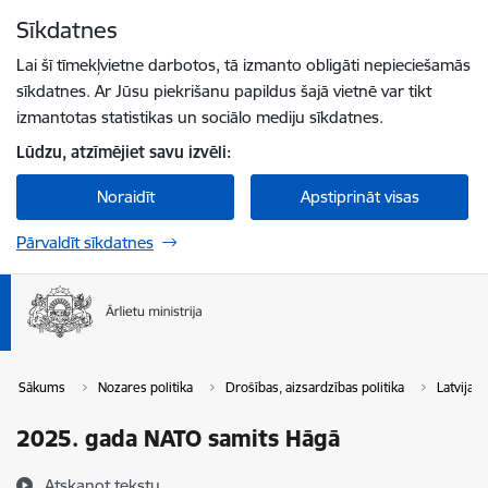
Pāriet uz lapas saturu
Sīkdatnes
Spied
lai meklētu
Enter
Lai šī tīmekļvietne darbotos, tā izmanto obligāti nepieciešamās
sīkdatnes. Ar Jūsu piekrišanu papildus šajā vietnē var tikt
izmantotas statistikas un sociālo mediju sīkdatnes.
Lūdzu, atzīmējiet savu izvēli:
Noraidīt
Apstiprināt visas
Pārvaldīt sīkdatnes
Sākums
Nozares politika
Drošības, aizsardzības politika
Latvijas
2025. gada NATO samits Hāgā
Atskaņot tekstu