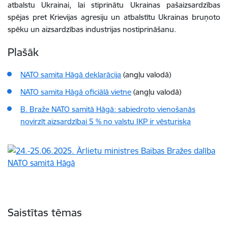
atbalstu Ukrainai, lai stiprinātu Ukrainas pašaizsardzības
spējas pret Krievijas agresiju un atbalstītu Ukrainas bruņoto
spēku un aizsardzības industrijas nostiprināšanu.
Plašāk
NATO samita Hāgā
deklarācija
(angļu valodā)
NATO samita Hāgā
oficiālā vietne
(angļu valodā)
B. Braže NATO samitā Hāgā: sabiedroto vienošanās
novirzīt aizsardzībai 5 % no valstu IKP ir vēsturiska
Saistītas tēmas