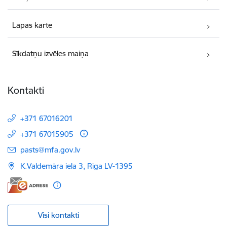
Lapas karte
Sīkdatņu izvēles maiņa
Kontakti
+371 67016201
+371 67015905
E-pasts:
pasts@mfa.gov.lv
K.Valdemāra iela 3, Rīga LV-1395
Visi kontakti