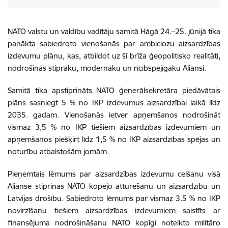
NATO valstu un valdību vadītāju samitā Hāgā 24.–25. jūnijā tika
panākta
sabiedroto vienošanās par ambiciozu aizsardzības
izdevumu plānu, kas, atbildot uz šī brīža ģeopolitisko realitāti,
nodrošinās stiprāku, modernāku un rīcībspējīgāku Aliansi.
Samitā tika apstiprināts NATO ģenerālsekretāra piedāvātais
plāns sasniegt 5 % no IKP izdevumus aizsardzībai laikā līdz
2035. gadam. Vienošanās ietver apņemšanos nodrošināt
vismaz 3,5 % no IKP tiešiem aizsardzības izdevumiem un
apņemšanos piešķirt līdz 1,5 % no IKP aizsardzības spējas un
noturību atbalstošām jomām.
Pieņemtais lēmums par aizsardzības izdevumu celšanu visā
Aliansē stiprinās NATO kopējo atturēšanu un aizsardzību un
Latvijas drošību. Sabiedroto lēmums par vismaz 3.5 % no IKP
novirzīšanu tiešiem aizsardzības izdevumiem saistīts ar
finansējuma nodrošināšanu NATO kopīgi noteikto militāro