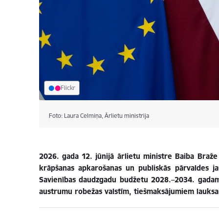
Flickr
Foto: Laura Celmiņa, Ārlietu ministrija
2026. gada 12. jūnijā ārlietu ministre Baiba Braž
krāpšanas apkarošanas un publiskās pārvaldes ja
Savienības daudzgadu budžetu 2028.–2034. gadam. 
austrumu robežas valstīm, tiešmaksājumiem lauksai