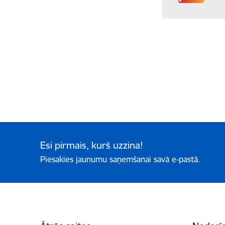
Esi pirmais, kurš uzzina!
Piesakies jaunumu saņemšanai savā e-pastā.
Kājene