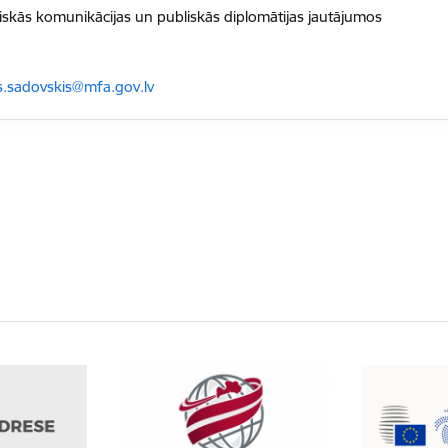
iskās komunikācijas un publiskās diplomātijas jautājumos
sts:
.sadovskis@mfa.gov.lv