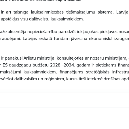
 ir arī taisnīga lauksaimniecības tiešmaksājumu sistēma. Latvij
 apstākļus visu dalībvalstu lauksaimniekiem.
aže akcentēja nepieciešamību paredzēt iekļaujošus piekļuves nosac
pdraudējumi. Latvijas ieskatā fondam jāveicina ekonomiskā izaugsm
r panākusi Ārlietu ministrija, konsultējoties ar nozaru ministrijām
par ES daudzgadu budžetu 2028.–2034. gadam ir pietiekams finansē
ešmaksājumi lauksaimniekiem, finansējums stratēģiskās infrast
evēršot dalībvalstīm un reģioniem, kurus tieši ietekmē drošības a