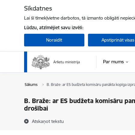
Pāriet uz lapas saturu
Sīkdatnes
Lai šī tīmekļvietne darbotos, tā izmanto obligāti nepiec
Lūdzu, atzīmējiet savu izvēli:
Noraidīt
Apstiprināt visas
Par mums
Sākums
B. Braže: ar ES budžeta komisāru panākta kopīga izprat
B. Braže: ar ES budžeta komisāru pan
drošībai
Atskaņot tekstu