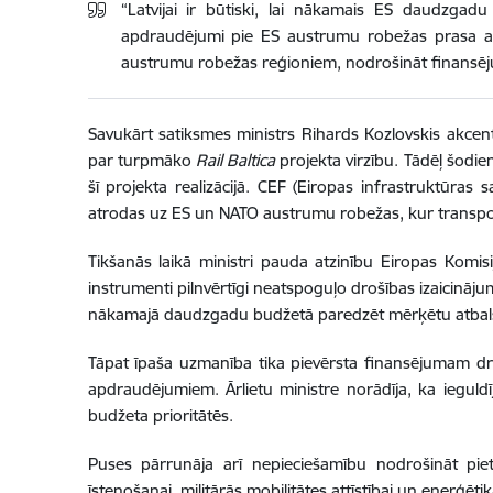
“Latvijai ir būtiski, lai nākamais ES daudzgad
apdraudējumi pie ES austrumu robežas prasa atb
austrumu robežas reģioniem, nodrošināt finansēju
Savukārt satiksmes ministrs Rihards Kozlovskis akcen
par turpmāko
Rail Baltica
projekta virzību. Tādēļ šodien
šī projekta realizācijā. CEF (Eiropas infrastruktūras
atrodas uz ES un NATO austrumu robežas, kur transporta
Tikšanās laikā ministri pauda atzinību Eiropas Komis
instrumenti pilnvērtīgi neatspoguļo drošības izaicināju
nākamajā daudzgadu budžetā paredzēt mērķētu atbalstu 
Tāpat īpaša uzmanība tika pievērsta finansējumam droš
apdraudējumiem. Ārlietu ministre norādīja, ka ieguldī
budžeta prioritātēs.
Puses pārrunāja arī nepieciešamību nodrošināt pie
īstenošanai, militārās mobilitātes attīstībai un enerģēt