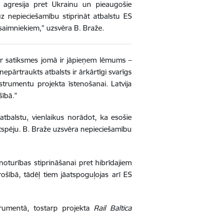
as agresija pret Ukrainu un pieaugošie
z nepieciešamību stiprināt atbalstu ES
saimniekiem,” uzsvēra B. Braže.
sar satiksmes jomā ir jāpieņem lēmums –
epārtraukts atbalsts ir ārkārtīgi svarīgs
strumentu projekta īstenošanai. Latvija
šībā.”
atbalstu, vienlaikus norādot, ka esošie
ētspēju. B. Braže uzsvēra nepieciešamību
oturības stiprināšanai pret hibrīdajiem
ošībā, tādēļ tiem jāatspoguļojas arī ES
trumentā, tostarp projekta
Rail Baltica