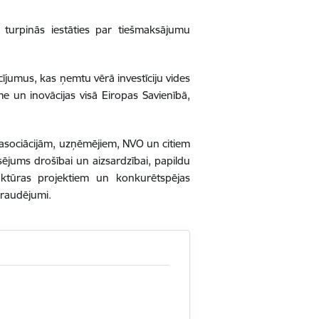
a turpinās iestāties par tiešmaksājumu
ījumus, kas ņemtu vērā investīciju vides
e un inovācijas visā Eiropas Savienībā,
, asociācijām, uzņēmējiem, NVO un citiem
jums drošībai un aizsardzībai, papildu
ruktūras projektiem un konkurētspējas
pdraudējumi.