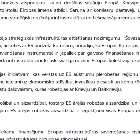
u budžets atspoguļotu jauno drošības situāciju Eiropā. Krievij
ilstošu Eiropas līmeņa atbildi. Sarunā ar komisāru pastāvēju u
mu stratēģiski nozīmīgai infrastruktūrai un tiešmaksājumiem lauk
tēja stratēģiskās infrastruktūras attīstīšanas nozīmīgumu: “Šova
, tiekoties ar ES budžeta komisāru, norādīju, ka Eiropas Komisijas n
 savienošanas instruments) ir jāpaliek par galveno finansēšanas in
 infrastruktūrai ir kritiski svarīga nozīme Eiropas kolektīvajā dro
ijas iniciatīvām, kas vērstas uz ES austrumu pierobežas reģionu 
mu ietekmi uz ekonomisko attīstību, investīciju piesaisti un konkur
dalībvalstīm, kuras robežojas ar Krieviju un Baltkrieviju.
ībai un aizsardzībai, tostarp ES ārējās robežas aizsardzībai un n
jumi ES ārējās robežas aizsardzībā ir ieguldījumi visas Eiropas dr
tiekamu finansējumu Eiropas infrastruktūras savienošanas ins
ikas infrastruktūras noturības stiprināšanai.