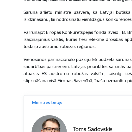
Sarunā ārlietu ministre uzsvēra, ka Latvijai būtiska
izlīdzināšanu, lai nodrošinātu vienlīdzīgus konkurences
Pārrunājot Eiropas Konkurētspējas fonda izveidi, B. Br
izaicinājumus valstīs, kuras tieši ietekmē drošības a
tostarp austrumu robežas reģionos.
Vienošanos par nacionālo pozīciju ES budžeta sarunās i
sadarbības partneriem. Latvijas prioritātes sarunās 
atbalsts ES austrumu robežas valstīm, taisnīgi ti
stiprināšana visā Eiropas Savienībā, īpašu uzmanību pi
Ministres birojs
Toms Sadovskis