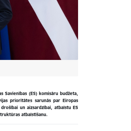
pas Savienības (ES) komisāru budžeta,
vijas prioritātes sarunās par Eiropas
rošībai un aizsardzībai, atbalstu ES
truktūras atbalstīšanu.