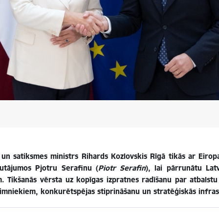
e un satiksmes ministrs Rihards Kozlovskis Rīgā tikās ar Eiro
utājumos Pjotru Serafinu (
Piotr Serafin
), lai pārrunātu Lat
Tikšanās vērsta uz kopīgas izpratnes radīšanu par atbalstu d
mniekiem, konkurētspējas stiprināšanu un stratēģiskās infras