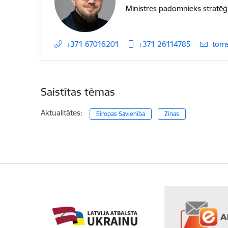
Ministres padomnieks stratēģ
+371 67016201
+371 26114785
E-pa
toms
Saistītas tēmas
Aktualitātes:
Eiropas Savienība
Ziņas