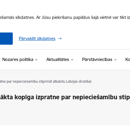
iešamās sīkdatnes. Ar Jūsu piekrišanu papildus šajā vietnē var tikt i
Pārvaldīt sīkdatnes
Nozares politika
Aktualitātes
Pārstāvniecības
Ko
ne par nepieciešamību stiprināt atbalstu Latvijas drošībai
ākta kopīga izpratne par nepieciešamību stipr