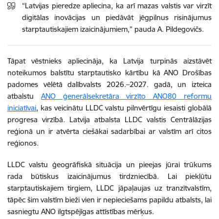
“Latvijas pieredze apliecina, ka arī mazas valstis var virzīt
digitālas inovācijas un piedāvāt jēgpilnus risinājumus
starptautiskajiem izaicinājumiem,” pauda A. Pildegovičs.
Tāpat vēstnieks apliecināja, ka Latvija turpinās aizstāvēt
noteikumos balstītu starptautisko kārtību kā ANO Drošības
padomes vēlētā dalībvalsts 2026.–2027. gadā, un izteica
atbalstu
ANO ģenerālsekretāra virzīto ANO80 reformu
iniciatīvai
, kas veicinātu LLDC valstu pilnvērtīgu iesaisti globālā
progresa virzībā. Latvija atbalsta LLDC valstis Centrālāzijas
reģionā un ir atvērta ciešākai sadarbībai ar valstīm arī citos
reģionos.
LLDC valstu ģeogrāfiskā situācija un pieejas jūrai trūkums
rada būtiskus izaicinājumus tirdzniecībā. Lai piekļūtu
starptautiskajiem tirgiem, LLDC jāpaļaujas uz tranzītvalstīm,
tāpēc šim valstīm bieži vien ir nepieciešams papildu atbalsts, lai
sasniegtu ANO ilgtspējīgas attīstības mērķus.