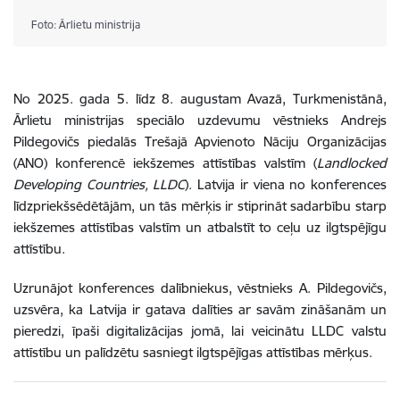
Foto: Ārlietu ministrija
No 2025. gada 5. līdz 8. augustam
Avazā, Turkmenistānā,
Ārlietu ministrijas speciālo uzdevumu vēstnieks Andrejs
Pildegovičs piedalās Trešajā Apvienoto Nāciju Organizācijas
(ANO) konferencē iekšzemes attīstības valstīm (
Landlocked
Developing Countries, LLDC
). Latvija ir viena no konferences
līdzpriekšsēdētājām, un tās mērķis ir stiprināt sadarbību starp
iekšzemes attīstības valstīm un atbalstīt to ceļu uz ilgtspējīgu
attīstību.
Uzrunājot konferences dalībniekus, vēstnieks A. Pildegovičs,
uzsvēra, ka Latvija ir gatava dalīties ar savām zināšanām un
pieredzi, īpaši digitalizācijas jomā, lai veicinātu LLDC valstu
attīstību un palīdzētu sasniegt ilgtspējīgas attīstības mērķus.