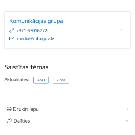
Komunikācijas grupa
+371 67016272
E-pasts:
media@mfa.gov.lv
Saistītas tēmas
Aktualitātes:
ANO
Ziņas
Drukāt lapu
Dalīties