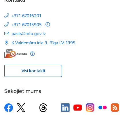
+371 67016201
+371 67015905
E-pasts:
pasts@mfa.gov.lv
K.Valdemāra iela 3, Rīga LV-1395
Visi kontakti
Sekojiet mums