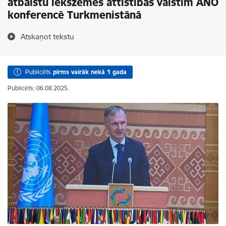
atbalstu iekšzemes attīstības valstīm ANO
konferencē Turkmenistānā
Atskaņot tekstu
Publicēts
pirms vairāk nekā 1 gada
Publicēts: 06.08.2025.