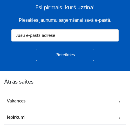
Esi pirmais, kurš uzzina!
Piesakies jaunumu saņemšanai savā e-pastā.
Kājene
Ātrās saites
Vakances
Iepirkumi