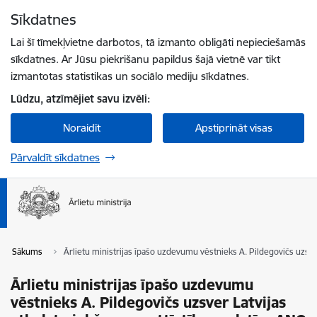
Pāriet uz lapas saturu
Sīkdatnes
Spied
lai meklētu
Enter
Lai šī tīmekļvietne darbotos, tā izmanto obligāti nepieciešamās
sīkdatnes. Ar Jūsu piekrišanu papildus šajā vietnē var tikt
izmantotas statistikas un sociālo mediju sīkdatnes.
Lūdzu, atzīmējiet savu izvēli:
Noraidīt
Apstiprināt visas
Pārvaldīt sīkdatnes
Sākums
Ārlietu ministrijas īpašo uzdevumu vēstnieks A. Pildegovičs uzsv
Ārlietu ministrijas īpašo uzdevumu
vēstnieks A. Pildegovičs uzsver Latvijas