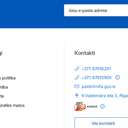
i
Kontakti
t
+371 67016201
+371 67015905
 politika
E-pasts:
pasts@mfa.gov.lv
mība
K.Valdemāra iela 3, Rīg
te
izvēles maiņa
Visi kontakti