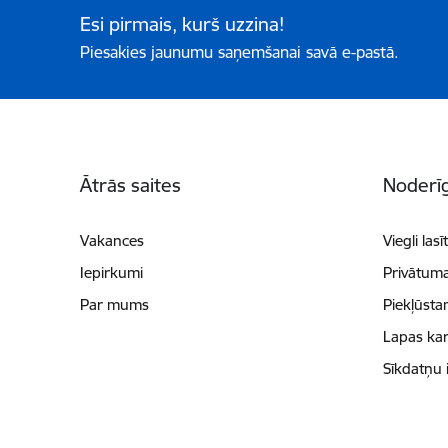
Esi pirmais, kurš uzzina!
Piesakies jaunumu saņemšanai savā e-pastā.
Kājene
Ātrās saites
Noderīg
Vakances
Viegli lasī
Iepirkumi
Privātuma
Par mums
Piekļūsta
Lapas kar
Sīkdatņu 