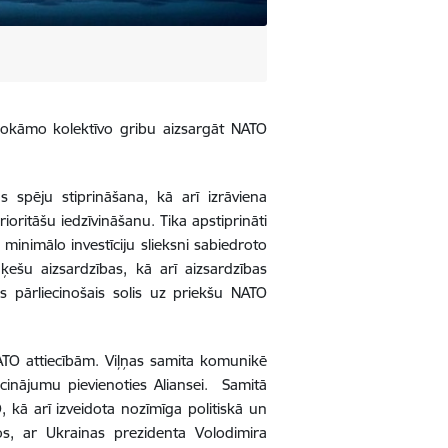
elokāmo kolektīvo gribu aizsargāt NATO
s spēju stiprināšana, kā arī izrāviena
ioritāšu iedzīvināšanu. Tika apstiprināti
minimālo investīciju slieksni sabiedroto
ķešu aizsardzības, kā arī aizsardzības
is pārliecinošais solis uz priekšu NATO
NATO attiecībām. Viļņas samita komunikē
icinājumu pievienoties Aliansei. Samitā
 kā arī izveidota nozīmīga politiskā un
ros, ar Ukrainas prezidenta Volodimira