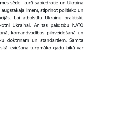
omes sēde, kurā sabiedrotie un Ukraina
augstākajā līmenī, stiprinot politisko un
ijās. Lai atbalstītu Ukrainu praktiski,
akotni Ukrainai. Ar tās palīdzību NATO
ošanā, komandvadības pilnveidošanā un
ēku doktrīnām un standartiem. Samita
ktiskā ieviešana turpmāko gadu laikā var
.