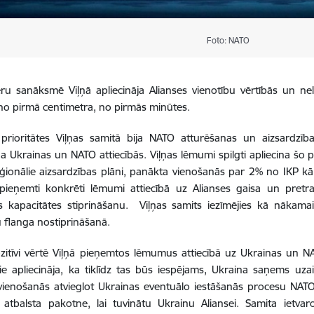
Foto: NATO
ru sanāksmē Viļņā apliecināja Alianses vienotību vērtībās un n
u no pirmā centimetra, no pirmās minūtes.
prioritātes Viļņas samitā bija NATO atturēšanas un aizsardzība
 Ukrainas un NATO attiecībās. Viļņas lēmumi spilgti apliecina šo pr
ģionālie aizsardzības plāni, panākta vienošanās par 2% no IKP kā 
pieņemti konkrēti lēmumi attiecībā uz Alianses gaisa un pretra
as kapacitātes stiprināšanu. Viļņas samits iezīmējies kā nākama
flanga nostiprināšanā.
ozitīvi vērtē Viļņā pieņemtos lēmumus attiecībā uz Ukrainas un 
ie apliecināja, ka tiklīdz tas būs iespējams, Ukraina saņems uza
ienošanās atvieglot Ukrainas eventuālo iestāšanās procesu NATO,
 atbalsta pakotne, lai tuvinātu Ukrainu Aliansei. Samita ietva