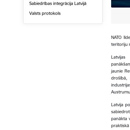
Sabiedrības integrācija Latvijā
Valsts protokols
NATO līde
teritorij
Latvijas 
panākšana
jaunie Re
drošībā, 
industrij
Austrumu 
Latvija p
sabiedrot
panākta v
praktiskā