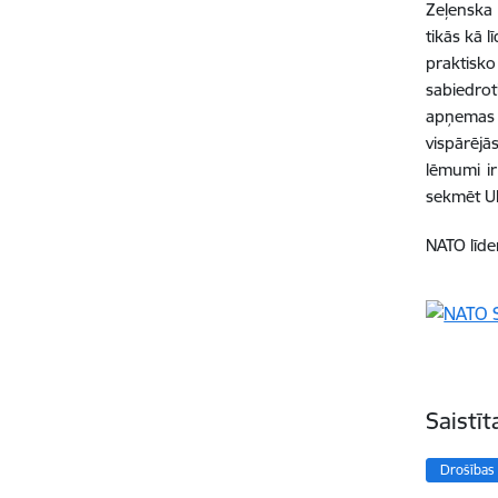
Zeļenska 
tikās kā 
praktisko
sabiedro
apņemas 
vispārēj
lēmumi ir
sekmēt U
NATO līde
Saistī
Drošības 