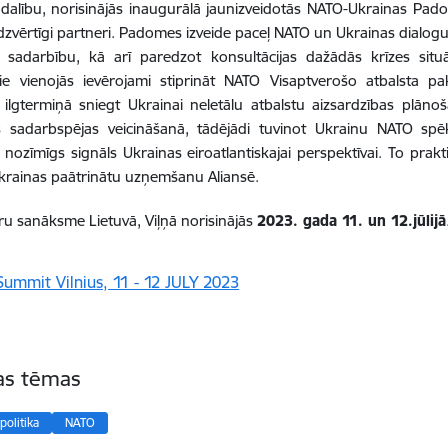
dalību, norisinājās inaugurālā jaunizveidotās NATO-Ukrainas Pad
līdzvērtīgi partneri. Padomes izveide paceļ NATO un Ukrainas dialogu 
 sadarbību, kā arī paredzot konsultācijas dažādās krīzes situāc
tie vienojās ievērojami stiprināt NATO Visaptverošo atbalsta p
ilgtermiņā sniegt Ukrainai neletālu atbalstu aizsardzības plān
ās sadarbspējas veicināšanā, tādējādi tuvinot Ukrainu NATO sp
 nozīmīgs signāls Ukrainas eiroatlantiskajai perspektīvai. To pra
krainas paātrinātu uzņemšanu Aliansē.
ru sanāksme Lietuvā, Viļņā
norisinājās
2023. gada 11. un 12.jūlijā
tas tēmas
politika
NATO