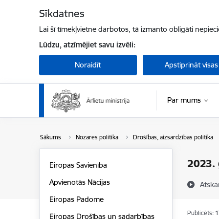
Pāriet uz lapas saturu
Sīkdatnes
Lai šī tīmekļvietne darbotos, tā izmanto obligāti nepiec
Lūdzu, atzīmējiet savu izvēli:
Noraidīt
Apstiprināt visas
Par mums
Sākums
Nozares politika
Drošības, aizsardzības politika
2023. 
Eiropas Savienība
Apvienotās Nācijas
Atska
Eiropas Padome
Publicēts: 
Eiropas Drošības un sadarbības