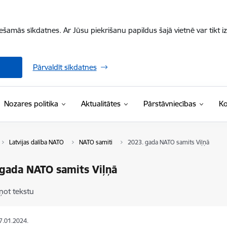
iešamās sīkdatnes. Ar Jūsu piekrišanu papildus šajā vietnē var tikt i
Pārvaldīt sīkdatnes
Nozares politika
Aktualitātes
Pārstāvniecības
Ko
Latvijas dalība NATO
NATO samiti
2023. gada NATO samits Viļņā
gada NATO samits Viļņā
ņot tekstu
17.01.2024.