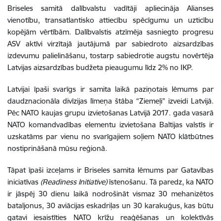
Briseles samitā dalībvalstu vadītāji apliecināja Alianses
vienotību, transatlantisko attiecību spēcīgumu un uzticību
kopējām vērtībām. Dalībvalstis atzīmēja sasniegto progresu
ASV aktīvi virzītajā jautājumā par sabiedroto aizsardzības
izdevumu palielināšanu, tostarp sabiedrotie augstu novērtēja
Latvijas aizsardzības budžeta pieaugumu līdz 2% no IKP.
Latvijai īpaši svarīgs ir samita laikā paziņotais lēmums par
daudznacionāla divīzijas līmeņa štāba “Ziemeļi” izveidi Latvijā.
Pēc NATO kaujas grupu izvietošanas Latvijā 2017. gada vasarā
NATO komandvadības elementu izvietošana Baltijas valstīs ir
uzskatāms par vienu no svarīgajiem soļiem NATO klātbūtnes
nostiprināšanā mūsu reģionā.
Tāpat īpaši izceļams ir Briseles samita lēmums par Gatavības
iniciatīvas
(Readiness Initiative)
īstenošanu. Tā paredz, ka NATO
ir jāspēj 30 dienu laikā nodrošināt vismaz 30 mehanizētos
bataljonus, 30 aviācijas eskadriļas un 30 karakuģus, kas būtu
gatavi iesaistīties NATO krīžu reaģēšanas un kolektīvās