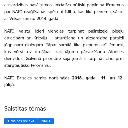
aizsardzības pasākumos. Iniciatīva būtiski papildina lēmumus
par NATO reaģēšanas spēju attīstību, kas tika pieņemti, sākot
ar Velsas samitu 2014. gadā.
NATO valstu līderi vienojās turpināt pašreizējo pieeju
attiecībām ar Krieviju – atturēšana un aizsardzība paralēli
jēgpilnam dialogam. Tāpat samitā tika pieņemti arī lēmumi,
kas vērsti uz drošības izaicinājumu pārvarēšanu Alianses
dienvidos. Galvenā prioritāte šajā jomā ir turpināt cīņu pret
starptautisko terorismu.
NATO Briseles samits norisinājās
2018. gada 11. un 12.
jūlijā.
Saistītas tēmas
Drošības politika
NATO