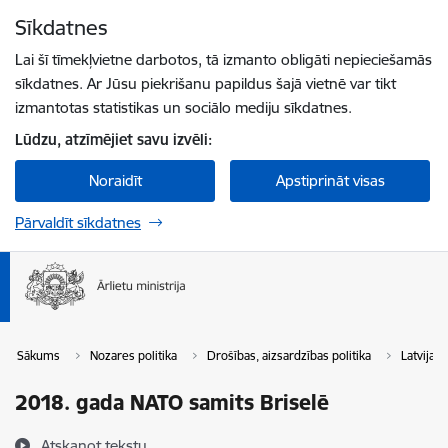
Pāriet uz lapas saturu
Sīkdatnes
Spied
lai meklētu
Enter
Lai šī tīmekļvietne darbotos, tā izmanto obligāti nepieciešamās
sīkdatnes. Ar Jūsu piekrišanu papildus šajā vietnē var tikt
izmantotas statistikas un sociālo mediju sīkdatnes.
Lūdzu, atzīmējiet savu izvēli:
Noraidīt
Apstiprināt visas
Pārvaldīt sīkdatnes
Sākums
Nozares politika
Drošības, aizsardzības politika
Latvijas
2018. gada NATO samits Briselē
Atskaņot tekstu