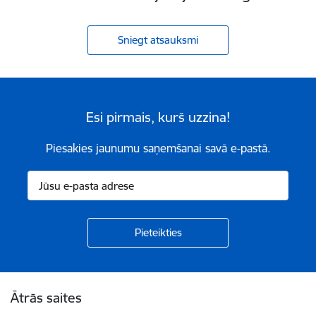
Sniegt atsauksmi
Esi pirmais, kurš uzzina!
Piesakies jaunumu saņemšanai savā e-pastā.
Kājene
Ātrās saites