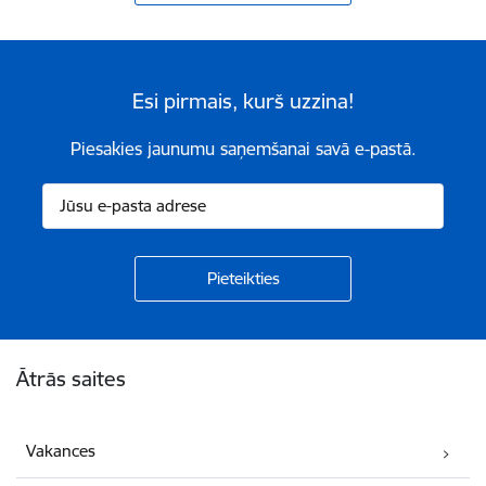
Esi pirmais, kurš uzzina!
Piesakies jaunumu saņemšanai savā e-pastā.
Kājene
Ātrās saites
Vakances