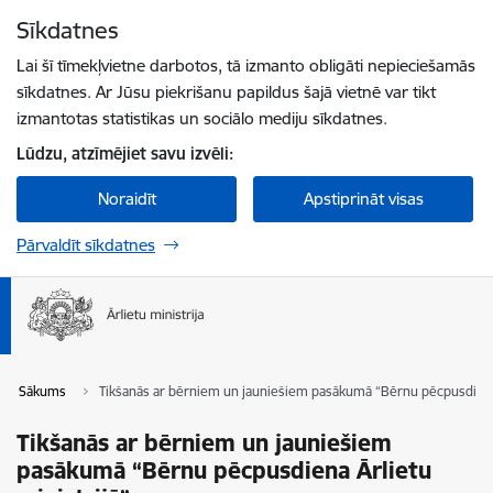
Pāriet uz lapas saturu
Sīkdatnes
Spied
lai meklētu
Enter
Lai šī tīmekļvietne darbotos, tā izmanto obligāti nepieciešamās
sīkdatnes. Ar Jūsu piekrišanu papildus šajā vietnē var tikt
izmantotas statistikas un sociālo mediju sīkdatnes.
Lūdzu, atzīmējiet savu izvēli:
Noraidīt
Apstiprināt visas
Pārvaldīt sīkdatnes
Sākums
Tikšanās ar bērniem un jauniešiem pasākumā “Bērnu pēcpusdiena 
Tikšanās ar bērniem un jauniešiem
pasākumā “Bērnu pēcpusdiena Ārlietu