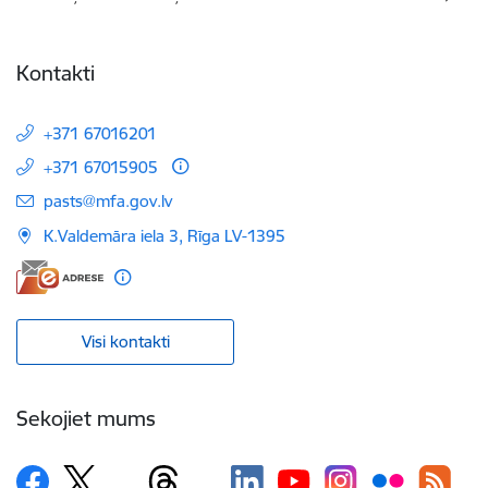
Kontakti
+371 67016201
+371 67015905
E-pasts:
pasts@mfa.gov.lv
K.Valdemāra iela 3, Rīga LV-1395
Visi kontakti
Sekojiet mums