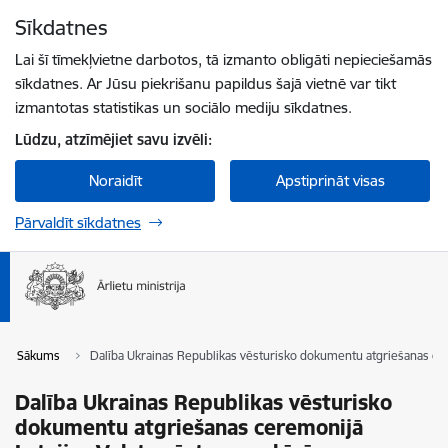
Pāriet uz lapas saturu
Sīkdatnes
Spied
lai meklētu
Enter
Lai šī tīmekļvietne darbotos, tā izmanto obligāti nepieciešamās
sīkdatnes. Ar Jūsu piekrišanu papildus šajā vietnē var tikt
izmantotas statistikas un sociālo mediju sīkdatnes.
Lūdzu, atzīmējiet savu izvēli:
Noraidīt
Apstiprināt visas
Pārvaldīt sīkdatnes
Sākums
Dalība Ukrainas Republikas vēsturisko dokumentu atgriešanas cere
Dalība Ukrainas Republikas vēsturisko
dokumentu atgriešanas ceremonijā