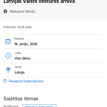
Latvijas Valsts vēstures arhīvā
Atskaņot tekstu
Publicēts: 16.06.2026.
Datums
16. jūnijs, 2026
Laiks
Visu dienu
Vieta
Latvija
Pievienot kalendāram
Saistītas tēmas
Notikumi:
Ministres darba plāns