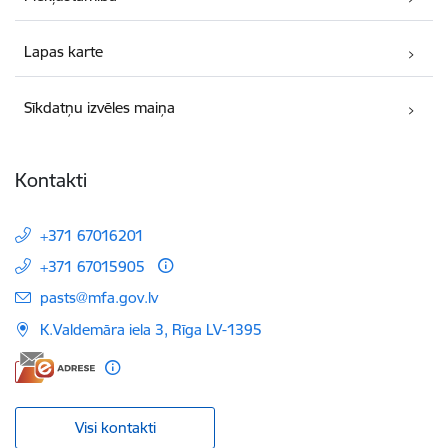
Lapas karte
Sīkdatņu izvēles maiņa
Kontakti
+371 67016201
+371 67015905
E-pasts:
pasts@mfa.gov.lv
K.Valdemāra iela 3, Rīga LV-1395
Visi kontakti