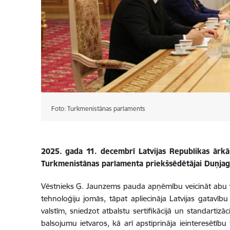
Foto: Turkmenistānas parlaments
2025. gada 11. decembrī Latvijas Republikas ārkār
Turkmenistānas parlamenta priekšsēdētājai Duņjag
Vēstnieks Ģ. Jaunzems pauda apņēmību veicināt abu val
tehnoloģiju jomās, tāpat apliecināja Latvijas gatavī
valstīm, sniedzot atbalstu sertifikācijā un standartizāc
balsojumu ietvaros, kā arī apstiprināja ieinteresētīb