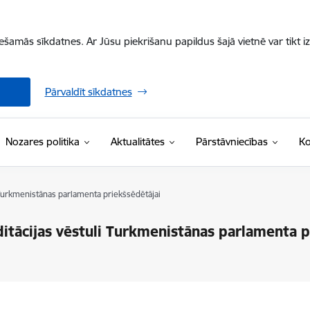
iešamās sīkdatnes. Ar Jūsu piekrišanu papildus šajā vietnē var tikt i
Pārvaldīt sīkdatnes
Nozares politika
Aktualitātes
Pārstāvniecības
Ko
 Turkmenistānas parlamenta priekšsēdētājai
itācijas vēstuli Turkmenistānas parlamenta p