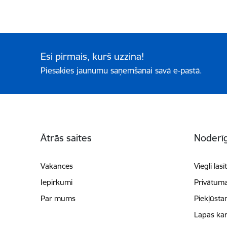
Esi pirmais, kurš uzzina!
Piesakies jaunumu saņemšanai savā e-pastā.
Kājene
Ātrās saites
Noderīg
Vakances
Viegli lasī
Iepirkumi
Privātuma
Par mums
Piekļūsta
Lapas kar