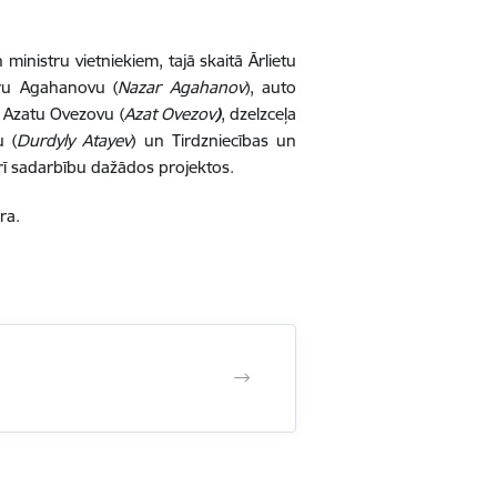
 ministr
u vietniekiem
, tajā skaitā Ārlietu
aru Agahanovu
(
Nazar Agahanov
)
, auto
Azatu Ovezovu
(
Azat Ovezov
)
, dzelzceļa
vu
(
Durdyly Atayev
)
un Tirdzniecības un
arī sadarbību dažādos projektos.
ra.