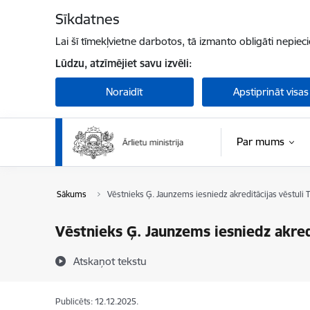
Pāriet uz lapas saturu
Sīkdatnes
Lai šī tīmekļvietne darbotos, tā izmanto obligāti nepiec
Lūdzu, atzīmējiet savu izvēli:
Noraidīt
Apstiprināt visas
Par mums
Sākums
Vēstnieks Ģ. Jaunzems iesniedz akreditācijas vēstuli
Vēstnieks Ģ. Jaunzems iesniedz akred
Atskaņot tekstu
Publicēts: 12.12.2025.