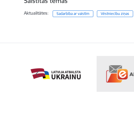
Saistītas tēmas
Aktualitātes:
Sadarbība ar valstīm
Vēstniecību ziņas