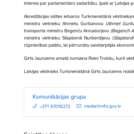
interesi par parlamentāro sadarbību, īpaši ar Latvijas 
Akreditācijas vizītes ietvaros Turkmenistānā vēstniek
ministra vietnieku Ahmetu Gurbanovu
(
Ahmet Gurb
transporta ministru Begenču Annadurjevu
(
Begench A
ministr
a vietnieku
Silapberdi Nurberdijevu
(
Silapberd
rūpniecības palātu, lai pārrunātu savstarpējās ekonomis
Ģirts Jaunzems amatā nomaina Reini Trokšu, kurš vēs
Latvijas vēstnieks Turkmenistānā Ģirts Jaunzems rezid
Komunikācijas grupa
E-pasts:
media@mfa.gov.lv
+371 67016272