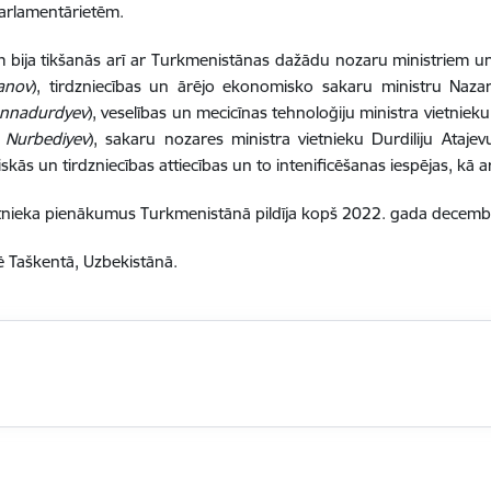
parlamentārietēm.
am bija tikšanās arī ar Turkmenistānas dažādu nozaru ministriem un
anov
)
, tirdzniecības un ārējo ekonomisko sakaru ministru Naz
nnadurdyev
)
, veselības un mecicīnas tehnoloğiju ministr
a vietnieku
i Nurbediyev
)
, sakaru nozares ministr
a vietnieku
Durdiliju
Ataje
kās un tirdzniecības attiecības un to intenificēšanas iespējas, kā 
tnieka pienākumus Turkmenistānā pildīja kopš 2022. gada decemb
ē Taškentā, Uzbekistānā.