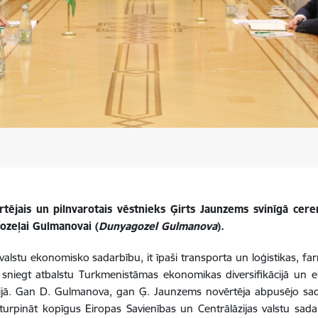
tējais un pilnvarotais vēstnieks Ģirts Jaunzems svinīgā cerem
ozeļai Gulmanovai (
Dunyagozel Gulmanova
)
.
stu ekonomisko sadarbību, it īpaši transporta un loģistikas, farm
bu sniegt atbalstu Turkmenistāmas ekonomikas diversifikācijā un 
ijā. Gan D.
Gulmanova, gan Ģ.
Jaunzems novērtēja abpusējo sad
u turpināt kopīgus Eiropas Savienības un Centrālāzijas valstu sad