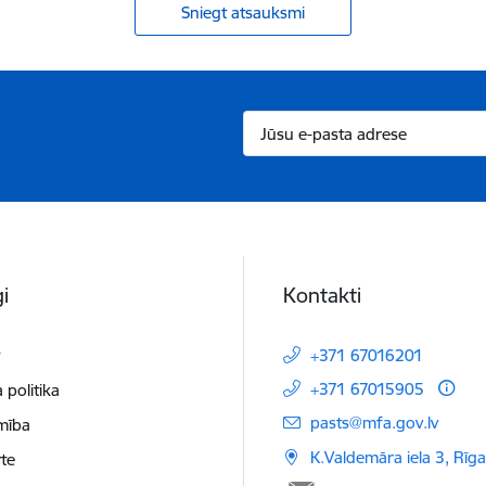
Sniegt atsauksmi
i
Kontakti
t
+371 67016201
+371 67015905
 politika
E-pasts:
pasts@mfa.gov.lv
mība
K.Valdemāra iela 3, Rīg
te