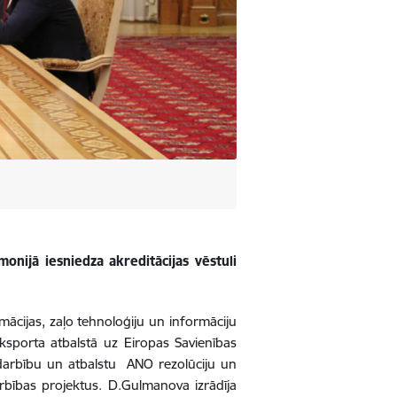
onijā iesniedza akreditācijas vēstuli
ācijas, zaļo tehnoloģiju un informāciju
eksporta atbalstā uz Eiropas Savienības
arbību un atbalstu ANO rezolūciju un
arbības projektus. D.Gulmanova izrādīja