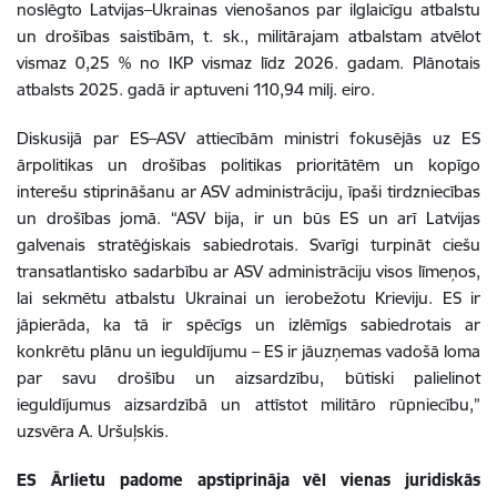
noslēgto Latvijas–Ukrainas vienošanos par ilglaicīgu atbalstu
un drošības saistībām, t. sk., militārajam atbalstam atvēlot
vismaz 0,25 % no IKP vismaz līdz 2026. gadam. Plānotais
atbalsts 2025. gadā ir aptuveni 110,94 milj. eiro.
Diskusijā par
ES
–
ASV attiecībām ministri fokusējās uz ES
ārpolitikas un drošības politikas prioritātēm un kopīgo
interešu stiprināšanu ar ASV administrāciju, īpaši tirdzniecības
un drošības jomā. “ASV bija, ir un būs ES un arī Latvijas
galvenais stratēģiskais sabiedrotais.
Svarīgi turpināt
ciešu
transatlantisko sadarbību
ar ASV administrāciju visos līmeņos,
lai sekmētu atbalstu Ukrainai un ierobežotu Krieviju. ES ir
jāpierāda, ka tā ir spēcīgs un izlēmīgs sabiedrotais ar
konkrētu plānu un ieguldījumu
–
ES ir jāuzņemas vadošā loma
par savu drošību un aizsardzību, būtiski palielinot
ieguldījumus aizsardzībā un attīstot militāro rūpniecību,”
uzsvēra A.
Uršuļskis.
ES Ārlietu padome apstiprināja vēl vienas juridiskās