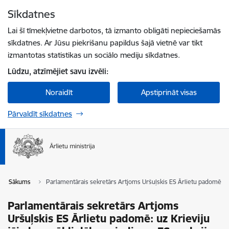
Pāriet uz lapas saturu
Sīkdatnes
Spied
lai meklētu
Enter
Lai šī tīmekļvietne darbotos, tā izmanto obligāti nepieciešamās
sīkdatnes. Ar Jūsu piekrišanu papildus šajā vietnē var tikt
izmantotas statistikas un sociālo mediju sīkdatnes.
Lūdzu, atzīmējiet savu izvēli:
Noraidīt
Apstiprināt visas
Pārvaldīt sīkdatnes
Sākums
Parlamentārais sekretārs Artjoms Uršuļskis ES Ārlietu padomē: uz K
Parlamentārais sekretārs Artjoms
Uršuļskis ES Ārlietu padomē: uz Krieviju