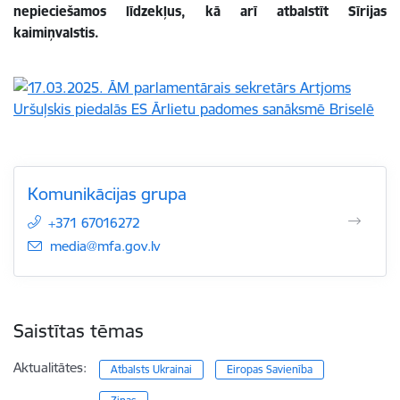
nepieciešamos līdzekļus, kā arī atbalstīt Sīrijas
kaimiņvalstis.
Komunikācijas grupa
+371 67016272
E-pasts:
media@mfa.gov.lv
Saistītas tēmas
Aktualitātes:
Atbalsts Ukrainai
Eiropas Savienība