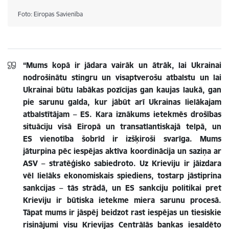
Foto: Eiropas Savienība
“Mums kopā ir jādara vairāk un ātrāk, lai Ukrainai
nodrošinātu stingru un visaptverošu atbalstu un lai
Ukrainai būtu labākas pozīcijas gan kaujas laukā, gan
pie sarunu galda, kur jābūt arī Ukrainas lielākajam
atbalstītājam – ES. Kara iznākums ietekmēs drošības
situāciju visā Eiropā un transatlantisk
aj
ā telpā, un
ES vienotība šobrīd ir izšķiroši svarīga. Mums
jāturpina pēc iespējas aktīva koordinācija un saziņa ar
ASV – stratēģisko sabiedroto. Uz Krieviju ir jāizdara
vēl lielāks ekonomiskais spiediens, tostarp jāstiprina
sankcijas – tās strādā, un ES sankciju politikai pret
Krieviju ir būtiska ietekme miera sarunu procesā.
Tāpat mums ir jāspēj beidzot rast iespējas un tiesiskie
risinājumi visu Krievijas Centrālās bankas iesaldēto