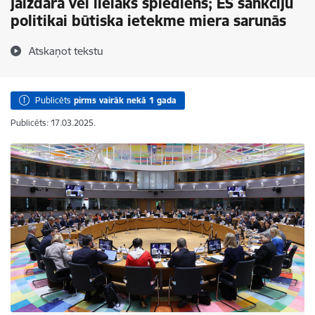
jāizdara vēl lielāks spiediens; ES sankciju
politikai būtiska ietekme miera sarunās
Atskaņot tekstu
Publicēts
pirms vairāk nekā 1 gada
Publicēts: 17.03.2025.