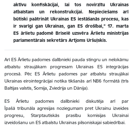
aktīvu
konfiskācijai, lai tos novirzītu Ukrainas
atbalstam un rekonstrukcijai.
Nepieciešams arī
būtiski paātrināt Ukrainas ES iestāšanās procesu, kas
ir svarīgi gan Ukrainas, gan ES drošībai,” 17.
marta
ES ārlietu padomē Briselē uzsvēra Ārlietu ministrijas
parlamentārais sekretārs Artjoms Uršuļskis.
Arī ES Ārlietu padomes dalībnieki pauda stingru un nelokāmu
atbalstu straujākam progresam Ukrainas ES integrācijas
procesā.
Pēc ES Ārlietu padomes par atbalstu straujākai
Ukrainas eirointegrācijai notika tikšanās arī NB6 formātā (trīs
Baltijas valstis, Somija, Zviedrija un Dānija).
ES Ārlietu padomes dalībnieki diskutēja arī par
Īpašā tribunāla agresijas noziegumam pret Ukrainu izveides
progresu, Starptautiskās prasību komisijas Ukrainai
izveidošanu un ES atbalstu Ukrainas pilsoniskajai sabiedrībai.