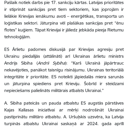
Pašlaik notiek darbs pie 17. sankciju kārtas. Latvijas prioritātes
ir stiprināt sankcijas pret tiem sektoriem, kas joprojām ir
lielākie Krievijas ienākumu avoti – enerģētikas,
transporta un
loģistikas sektori. Jāturpina vēl plašākas sankcijas pret “ēnu
flotes” kuģiem. Tāpat Krievijai ir jāliedz jebkāda pieeja Rietumu
tehnoloģijām.
ES Ārlietu padomes diskusijā par Krievijas agresiju pret
Ukrainu piedalījās (attālināti) arī Ukrainas ārlietu ministrs
Andrijs Sibiha
(
Andrii Sybiha
)
: “Karš Ukrainā jāpārtrauc
nekavējoties, panākot taisnīgu risinājumu. Ukrainas teritoriālā
integritāte ir prioritāte.
ES
noteikti jāpiedalās miera sarunās
un
jāturpina
spiediens
pret Krieviju. Šobrīd ir steidzami
nepieciešams palielināts militārais atbalsts Ukrainai.”
A. Sibiha pateicās un pauda atbalstu ES augstās pārstāves
Kajas Kallasas iniciatīvai ar mērķi nodrošināt Ukrainai
pastiprinātu militāro atbalstu. A. Uršuļskis uzsvēra, ka Latvija
turpinās atbalstu Ukrainai saskaņā ar 2024. gada aprīlī