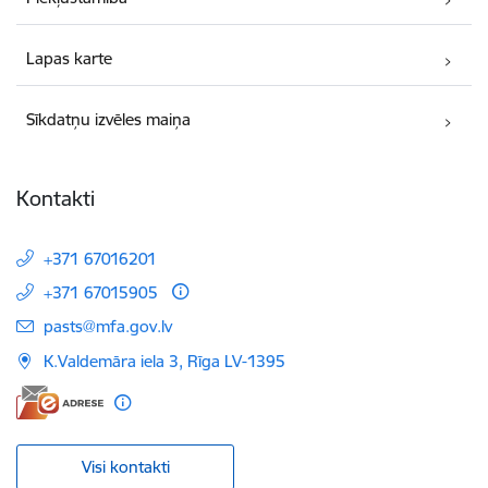
Lapas karte
Sīkdatņu izvēles maiņa
Kontakti
+371 67016201
+371 67015905
E-pasts:
pasts@mfa.gov.lv
K.Valdemāra iela 3, Rīga LV-1395
Visi kontakti