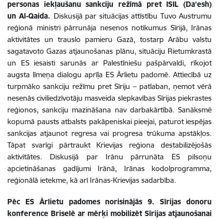
personas iekļaušanu sankciju režīmā pret ISIL (Da’esh)
un Al-Qaida.
Diskusijā par
situācijas attīstību
Tuvo Austrumu
reģionā
ministri pārrunāja nesenos notikumus
Sīrijā, Irānas
aktivitātes un
trauslo pamieru Gazā, tostarp Arābu valstu
sagatavoto Gazas atjaunošanas plānu, situāciju Rietumkrastā
un ES iesaisti sarunās ar Palestīniešu pašpārvaldi, rīkojot
augsta līmeņa dialogu aprīļa ES Ārlietu padomē. Attiecībā uz
turpmāko sankciju režīmu pret Sīriju – patlaban, ņemot vērā
nesenās civiliedzīvotāju masveida slepkavības Sīrijas piekrastes
reģionos, sankciju mazināšana nav darbakārtībā. Sanāksmē
kopumā pausts atbalsts pakāpeniskai pieejai, paturot iespējas
sankcijas atjaunot regresa vai progresa trūkuma apstākļos.
Tāpat svarīgi pārtraukt Krievijas reģiona destabilizējošās
aktivitātes.
Diskusijā
par Irānu
pārrunāta ES pilsoņu
apcietināšanas gadījumi Irānā, Irānas kodolprogramma,
reģionālā ietekme, kā arī Irānas-Krievijas sadarbība.
Pēc ES Ārlietu padomes norisinājās
9. Sīrijas donoru
konference Briselē
ar mērķi mobilizēt Sīrijas atjaunošanai