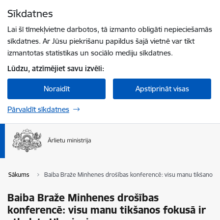
Pāriet uz lapas saturu
Sīkdatnes
Spied
lai meklētu
Enter
Lai šī tīmekļvietne darbotos, tā izmanto obligāti nepieciešamās
sīkdatnes. Ar Jūsu piekrišanu papildus šajā vietnē var tikt
izmantotas statistikas un sociālo mediju sīkdatnes.
Lūdzu, atzīmējiet savu izvēli:
Noraidīt
Apstiprināt visas
Pārvaldīt sīkdatnes
Sākums
Baiba Braže Minhenes drošības konferencē: visu manu tikšanos fok
Baiba Braže Minhenes drošības
konferencē: visu manu tikšanos fokusā ir