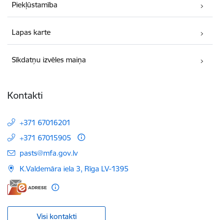
Piekļūstamība
Lapas karte
Sīkdatņu izvēles maiņa
Kontakti
+371 67016201
+371 67015905
E-pasts:
pasts@mfa.gov.lv
K.Valdemāra iela 3, Rīga LV-1395
Visi kontakti