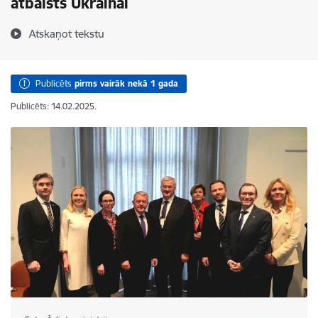
atbalsts Ukrainai
Atskaņot tekstu
Publicēts
pirms vairāk nekā 1 gada
Publicēts: 14.02.2025.