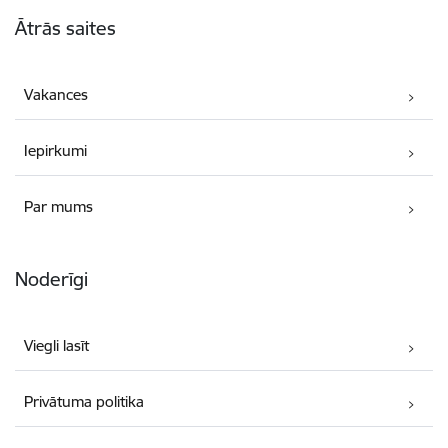
Kājene
Ātrās saites
Vakances
Iepirkumi
Par mums
Noderīgi
Viegli lasīt
Privātuma politika