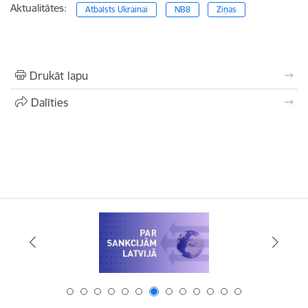
Aktualitātes:
Atbalsts Ukrainai
NB8
Ziņas
Drukāt lapu
Dalīties