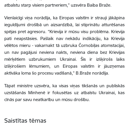
atbalstu starp visiem partneriem,” uzsvēra Baiba Braže.
Vienlaicīgi viņa norādīja, ka Eiropas valstīm ir strauji jākāpina
ieguldījumi drošībā un aizsardzībā, lai stiprinātu atturēšanas
spējas pret agresoru. “Krievija ir mūsu visu problēma. Krievija
pati neapstāsies. Pašlaik nav nekādu indikāciju, ka Krievija
vēlētos mieru - vakarnakt tā uzbruka Čornobiļas atomstacijai,
un nav pagājusi neviena nakts, neviena diena bez Krievijas
mērķētiem uzbrukumiem Ukrainai. Šis ir izšķirošs laiks
izšķirošiem lēmumiem, un Eiropas valstīm ir jāuzņemas
aktīvāka loma šo procesu vadīšanā,” B.Braže norādīja.
Tāpat ministre uzsvēra, ka visas viņas tikšanās un publiskās
uzstāšanās Minhenē ir fokusētas uz atbalstu Ukrainai, kas
cīnās par savu neatkarību un mūsu drošību.
Saistītas tēmas