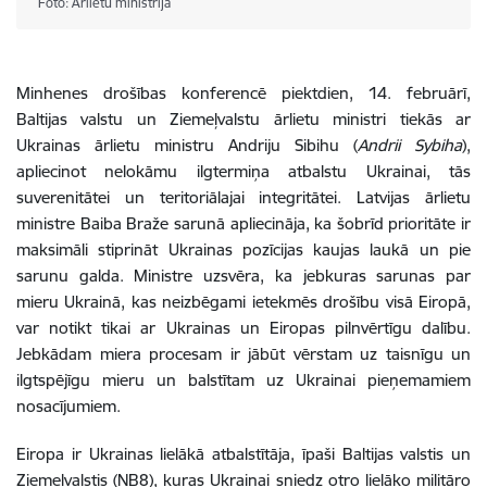
Foto: Ārlietu ministrija
Minhenes drošības konferencē piektdien, 14. februārī,
Baltijas valstu un Ziemeļvalstu ārlietu ministri tiekās ar
Ukrainas ārlietu ministru Andriju Sibihu (
Andrii Sybiha
),
apliecinot nelokāmu ilgtermiņa atbalstu Ukrainai, tās
suverenitātei un teritoriālajai integritātei. Latvijas ārlietu
ministre Baiba Braže sarunā apliecināja, ka šobrīd prioritāte ir
maksimāli stiprināt Ukrainas pozīcijas kaujas laukā un pie
sarunu galda. Ministre uzsvēra, ka jebkuras sarunas par
mieru Ukrainā, kas neizbēgami ietekmēs drošību visā Eiropā,
var notikt tikai ar Ukrainas un Eiropas pilnvērtīgu dalību.
Jebkādam miera procesam ir jābūt vērstam uz taisnīgu un
ilgtspējīgu mieru un balstītam uz Ukrainai pieņemamiem
nosacījumiem.
Eiropa ir Ukrainas lielākā atbalstītāja, īpaši Baltijas valstis un
Ziemeļvalstis (NB8), kuras Ukrainai sniedz otro lielāko militāro