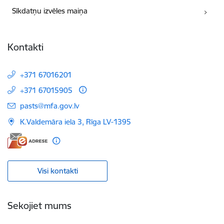
Sīkdatņu izvēles maiņa
Kontakti
+371 67016201
+371 67015905
E-pasts:
pasts@mfa.gov.lv
K.Valdemāra iela 3, Rīga LV-1395
Visi kontakti
Sekojiet mums