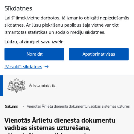
Pāriet uz lapas saturu
Sīkdatnes
Spied
lai meklētu
Enter
Lai šī tīmekļvietne darbotos, tā izmanto obligāti nepieciešamās
sīkdatnes. Ar Jūsu piekrišanu papildus šajā vietnē var tikt
izmantotas statistikas un sociālo mediju sīkdatnes.
Lūdzu, atzīmējiet savu izvēli:
Noraidīt
Apstiprināt visas
Pārvaldīt sīkdatnes
Sākums
Vienotās Ārlietu dienesta dokumentu vadības sistēmas uzturēšana,
Vienotās Ārlietu dienesta dokumentu
vadības sistēmas uzturēšana,