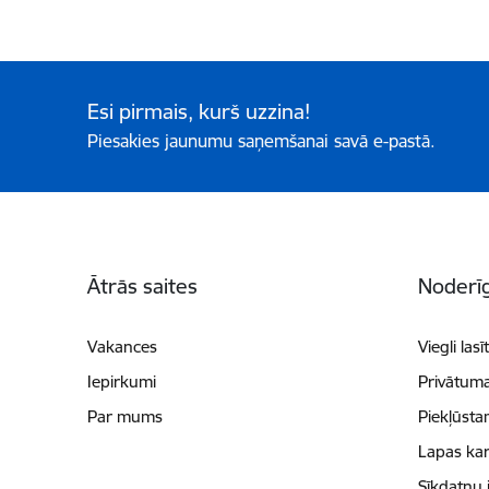
Esi pirmais, kurš uzzina!
Piesakies jaunumu saņemšanai savā e-pastā.
Kājene
Ātrās saites
Noderīg
Vakances
Viegli lasī
Iepirkumi
Privātuma
Par mums
Piekļūsta
Lapas kar
Sīkdatņu 