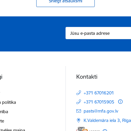
Sniegt atsauksmi
i
Kontakti
t
+371 67016201
+371 67015905
 politika
E-pasts:
pasts@mfa.gov.lv
mība
K.Valdemāra iela 3, Rīg
te
izvēles maiņa