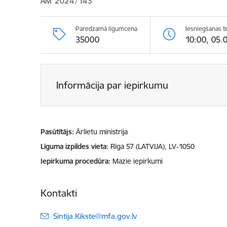
ĀM 2024/143
Paredzamā līgumcena
Iesniegšanas t
35000
10:00, 05.
Informācija par iepirkumu
Pasūtītājs
Ārlietu ministrija
Līguma izpildes vieta
Rīga 57 (LATVIJA), LV-1050
Iepirkuma procedūra
Mazie iepirkumi
Kontakti
E-pasts:
Sintija.Kikste@mfa.gov.lv