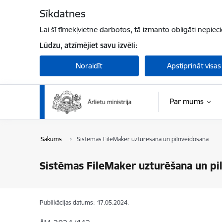
Pāriet uz lapas saturu
Sīkdatnes
Lai šī tīmekļvietne darbotos, tā izmanto obligāti nepiec
Lūdzu, atzīmējiet savu izvēli:
Noraidīt
Apstiprināt visas
Par mums
Sākums
Sistēmas FileMaker uzturēšana un pilnveidošana
Sistēmas FileMaker uzturēšana un pi
Publikācijas datums:
17.05.2024.