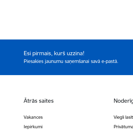
Esi pirmais, kurš uzzina!
Piesakies jaunumu saņemšanai savā e-pastā.
Kājene
Ātrās saites
Noderīg
Vakances
Viegli lasī
Iepirkumi
Privātuma