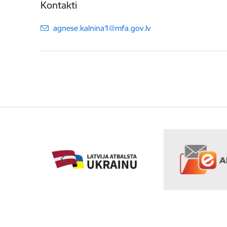
Kontakti
E-pasts:
agnese.kalnina1@mfa.gov.lv