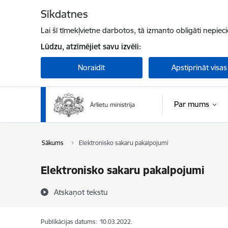
Pāriet uz lapas saturu
Sīkdatnes
Lai šī tīmekļvietne darbotos, tā izmanto obligāti nepiec
Lūdzu, atzīmējiet savu izvēli:
Noraidīt
Apstiprināt visas
Par mums
Sākums
Elektronisko sakaru pakalpojumi
Elektronisko sakaru pakalpojumi
Atskaņot tekstu
Publikācijas datums:
10.03.2022.