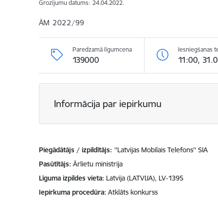
Grozījumu datums:
24.04.2022.
ĀM 2022/99
Paredzamā līgumcena
Iesniegšanas t
139000
11:00, 31.
Informācija par iepirkumu
Piegādātājs / izpildītājs:
''Latvijas Mobilais Telefons'' SIA
Pasūtītājs
Ārlietu ministrija
Līguma izpildes vieta
Latvija (LATVIJA), LV-1395
Iepirkuma procedūra
Atklāts konkurss