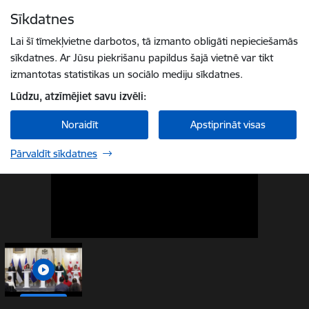
Pāriet uz lapas saturu
Sīkdatnes
1 / 1
Spied
lai meklētu
Enter
Lai šī tīmekļvietne darbotos, tā izmanto obligāti nepieciešamās
sīkdatnes. Ar Jūsu piekrišanu papildus šajā vietnē var tikt
izmantotas statistikas un sociālo mediju sīkdatnes.
Lūdzu, atzīmējiet savu izvēli:
Noraidīt
Apstiprināt visas
Pārvaldīt sīkdatnes