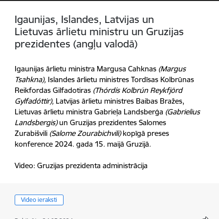
Igaunijas, Islandes, Latvijas un
Lietuvas ārlietu ministru un Gruzijas
prezidentes (angļu valodā)
Igaunijas ārlietu ministra Margusa Cahknas
(Margus
Tsahkna),
Islandes ārlietu ministres Tordīsas Kolbrūnas
Reikfordas Gilfadotiras
(Thórdís Kolbrún Reykfjörd
Gylfadóttir),
Latvijas ārlietu ministres Baibas Bražes,
Lietuvas ārlietu ministra Gabrieļa Landsberģa
(Gabrielius
Landsbergis)
un Gruzijas prezidentes Salomes
Zurabišvili
(Salome Zourabichvili)
kopīgā preses
konference 2024. gada 15. maijā Gruzijā.
Video: Gruzijas prezidenta administrācija
Video ieraksti