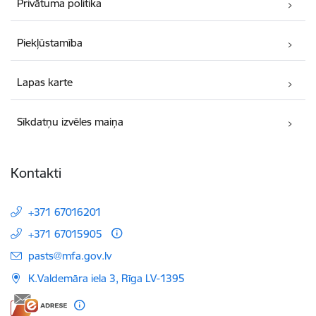
Privātuma politika
Piekļūstamība
Lapas karte
Sīkdatņu izvēles maiņa
Kontakti
+371 67016201
+371 67015905
E-pasts:
pasts@mfa.gov.lv
K.Valdemāra iela 3, Rīga LV-1395