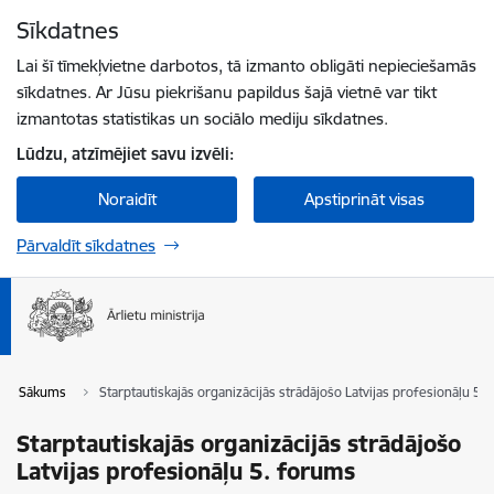
Pāriet uz lapas saturu
Sīkdatnes
Spied
lai meklētu
Enter
Lai šī tīmekļvietne darbotos, tā izmanto obligāti nepieciešamās
sīkdatnes. Ar Jūsu piekrišanu papildus šajā vietnē var tikt
izmantotas statistikas un sociālo mediju sīkdatnes.
Lūdzu, atzīmējiet savu izvēli:
Noraidīt
Apstiprināt visas
Pārvaldīt sīkdatnes
Sākums
Starptautiskajās organizācijās strādājošo Latvijas profesionāļu 5.
Starptautiskajās organizācijās strādājošo
Latvijas profesionāļu 5. forums