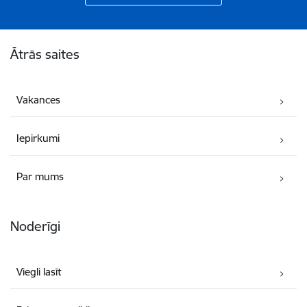
Kājene
Ātrās saites
Vakances
Iepirkumi
Par mums
Noderīgi
Viegli lasīt