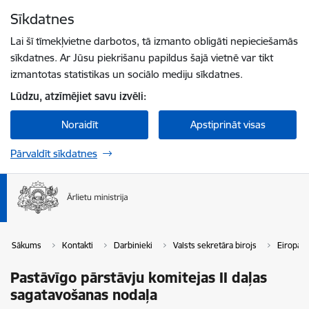
Pāriet uz lapas saturu
Sīkdatnes
Spied
lai meklētu
Enter
Lai šī tīmekļvietne darbotos, tā izmanto obligāti nepieciešamās
sīkdatnes. Ar Jūsu piekrišanu papildus šajā vietnē var tikt
izmantotas statistikas un sociālo mediju sīkdatnes.
Lūdzu, atzīmējiet savu izvēli:
Noraidīt
Apstiprināt visas
Pārvaldīt sīkdatnes
Sākums
Kontakti
Darbinieki
Valsts sekretāra birojs
Eiropas 
Pastāvīgo pārstāvju komitejas II daļas
sagatavošanas nodaļa