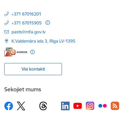
+371 67016201
+371 67015905
E-pasts:
pasts@mfa.gov.lv
K.Valdemāra iela 3, Rīga LV-1395
Visi kontakti
Sekojiet mums