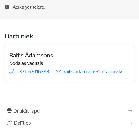
Atskaņot tekstu
Darbinieki
Raitis Ādamsons
Nodaļas vadītājs
+371 67016398
E-pasts:
raitis.adamsons@mfa.gov.lv
Drukāt lapu
Dalīties