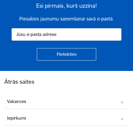
Esi pirmais, kurš uzzina!
Piesakies jaunumu saņemšanai savā e-pastā.
Kājene
Ātrās saites
Vakances
Iepirkumi