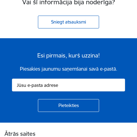
Vai šī informācija bija noderīga?
Sniegt atsauksmi
Esi pirmais, kurš uzzina!
Piesakies jaunumu saņemšanai savā e-pastā.
Kājene
Ātrās saites