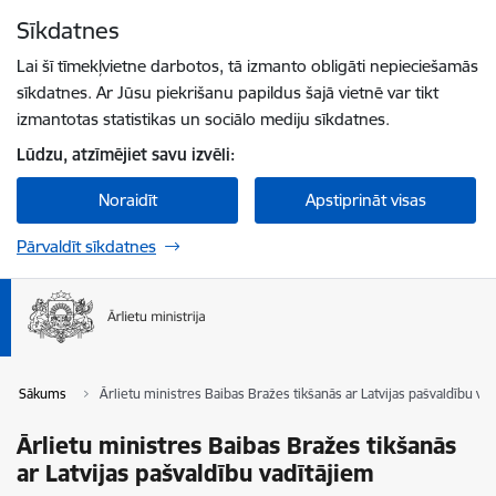
Pāriet uz lapas saturu
Sīkdatnes
Spied
lai meklētu
Enter
Lai šī tīmekļvietne darbotos, tā izmanto obligāti nepieciešamās
sīkdatnes. Ar Jūsu piekrišanu papildus šajā vietnē var tikt
izmantotas statistikas un sociālo mediju sīkdatnes.
Lūdzu, atzīmējiet savu izvēli:
Noraidīt
Apstiprināt visas
Pārvaldīt sīkdatnes
Sākums
Ārlietu ministres Baibas Bražes tikšanās ar Latvijas pašvaldību va
Ārlietu ministres Baibas Bražes tikšanās
ar Latvijas pašvaldību vadītājiem