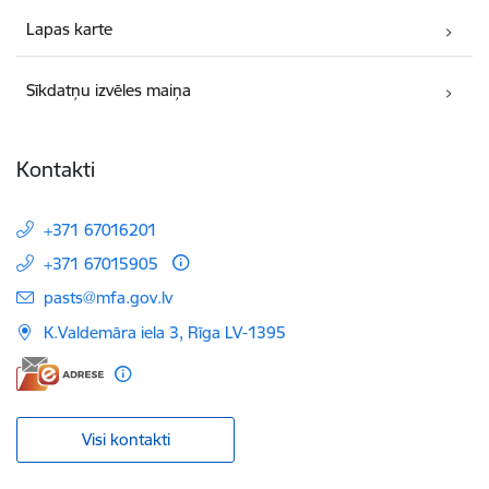
Lapas karte
Sīkdatņu izvēles maiņa
Kontakti
+371 67016201
+371 67015905
E-pasts:
pasts@mfa.gov.lv
K.Valdemāra iela 3, Rīga LV-1395
Visi kontakti