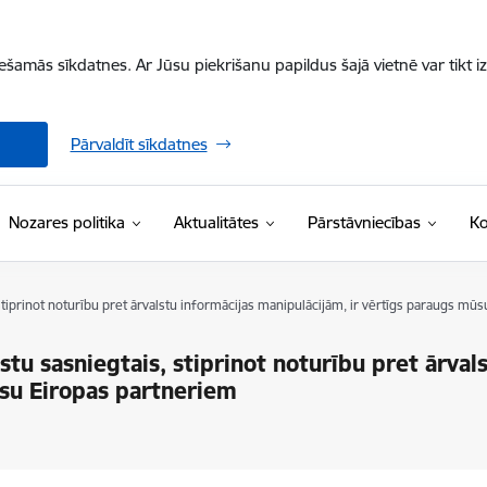
iešamās sīkdatnes. Ar Jūsu piekrišanu papildus šajā vietnē var tikt i
Pārvaldīt sīkdatnes
Nozares politika
Aktualitātes
Pārstāvniecības
Ko
 stiprinot noturību pret ārvalstu informācijas manipulācijām, ir vērtīgs paraugs mū
stu sasniegtais, stiprinot noturību pret ārval
ūsu Eiropas partneriem