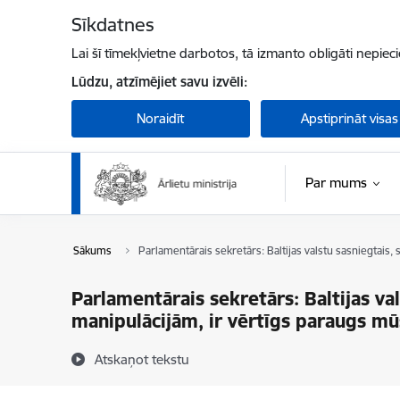
Pāriet uz lapas saturu
Sīkdatnes
Lai šī tīmekļvietne darbotos, tā izmanto obligāti nepiec
Lūdzu, atzīmējiet savu izvēli:
Noraidīt
Apstiprināt visas
Par mums
Sākums
Parlamentārais sekretārs: Baltijas valstu sasniegtais,
Parlamentārais sekretārs: Baltijas val
manipulācijām, ir vērtīgs paraugs m
Atskaņot tekstu