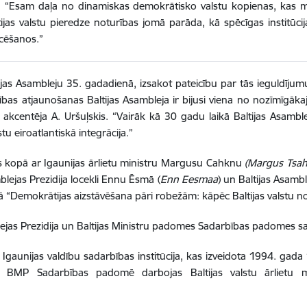
is. “Esam daļa no dinamiskas demokrātisko valstu kopienas, kas 
ijas valstu pieredze noturības jomā parāda, kā spēcīgas institūcij
icēšanos.”
tijas Asambleju 35. gadadienā, izsakot pateicību par tās ieguldījum
arības atjaunošanas Baltijas Asambleja ir bijusi viena no nozīmīgā
u,” akcentēja A. Uršuļskis. “Vairāk kā 30 gadu laikā Baltijas Asamb
tu eiroatlantiskā integrācija.”
rs kopā ar Igaunijas ārlietu ministru Margusu Cahknu
(Margus Tsah
blejas Prezidija locekli Ennu Ēsmā (
Enn Eesmaa
) un Baltijas Asamb
ā “Demokrātijas aizstāvēšana pāri robežām: kāpēc Baltijas valstu notu
samblejas Prezidija un Baltijas Ministru padomes Sadarbības padomes 
n Igaunijas valdību sadarbības institūcija, kas izveidota 1994. gad
. BMP Sadarbības padomē darbojas Baltijas valstu ārlietu minis