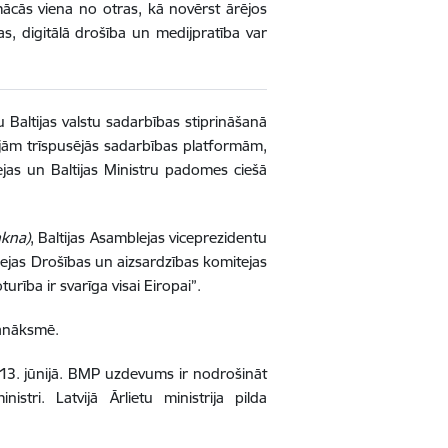
mācās viena no otras, kā novērst ārējos
as, digitālā drošība un medijpratība var
u Baltijas valstu sadarbības stiprināšanā
kajām trīspusējās sadarbības platformām,
lejas un Baltijas Ministru padomes ciešā
kna)
, Baltijas Asamblejas viceprezidentu
lejas Drošības un aizsardzības komitejas
rība ir svarīga visai Eiropai”.
sanāksmē.
a 13. jūnijā. BMP uzdevums ir nodrošināt
tri. Latvijā Ārlietu ministrija pilda