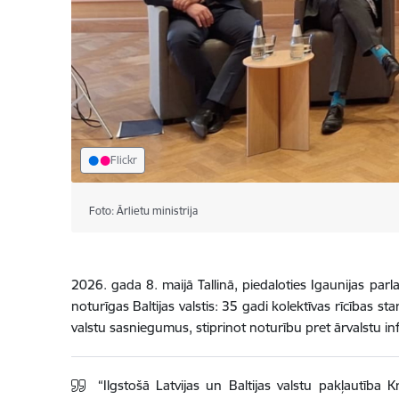
Flickr
Foto: Ārlietu ministrija
2026. gada 8. maijā Tallinā, piedaloties Igaunijas par
noturīgas Baltijas valstis: 35 gadi kolektīvas rīcības st
valstu sasniegumus, stiprinot noturību pret ārvalstu i
“Ilgstošā Latvijas un Baltijas valstu pakļautība 