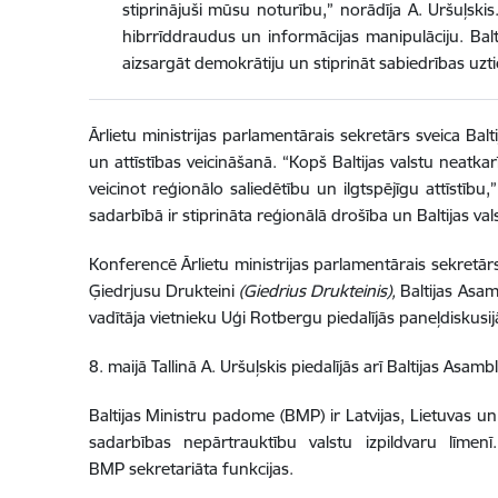
stiprinājuši mūsu noturību,” norādīja A. Uršuļsk
hibrrīddraudus un informācijas manipulāciju. Balt
aizsargāt demokrātiju un stiprināt sabiedrības uzt
Ārlietu ministrijas parlamentārais sekretārs sveica Bal
un attīstības veicināšanā. “Kopš Baltijas valstu neatk
veicinot reģionālo saliedētību un ilgtspējīgu attīstīb
sadarbībā ir stiprināta reģionālā drošība un Baltijas vals
Konferencē Ārlietu ministrijas parlamentārais sekretā
Ģiedrjusu Drukteini
(Giedrius Drukteinis),
Baltijas Asam
vadītāja vietnieku Uģi Rotbergu piedalījās paneļdiskusij
8. maijā Tallinā A. Uršuļskis piedalījās arī Baltijas A
Baltijas Ministru padome (BMP) ir Latvijas, Lietuvas u
sadarbības nepārtrauktību valstu izpildvaru līmenī
BMP sekretariāta funkcijas.