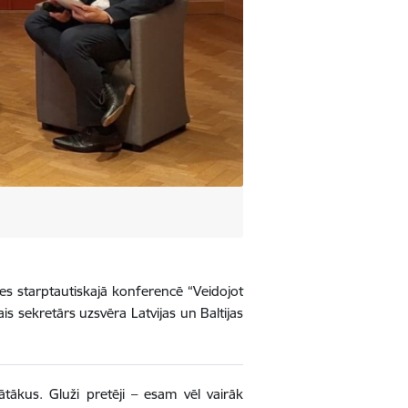
mes starptautiskajā konferencē “Veidojot
ais sekretārs uzsvēra Latvijas un Baltijas
gātākus. Gluži pretēji – esam vēl vairāk