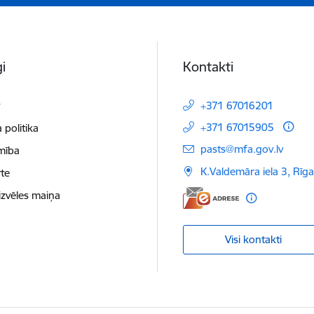
i
Kontakti
t
+371 67016201
+371 67015905
 politika
E-pasts:
pasts@mfa.gov.lv
mība
K.Valdemāra iela 3, Rīg
te
izvēles maiņa
Visi kontakti