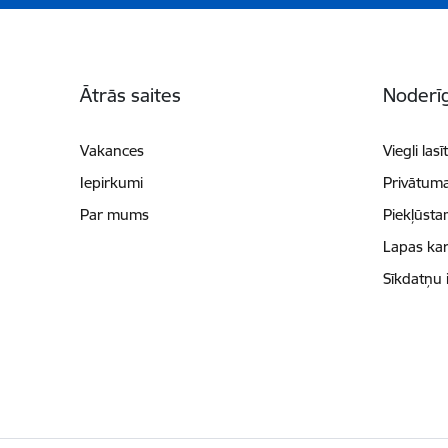
Kājene
Ātrās saites
Noderīg
Vakances
Viegli lasī
Iepirkumi
Privātuma
Par mums
Piekļūsta
Lapas kar
Sīkdatņu 