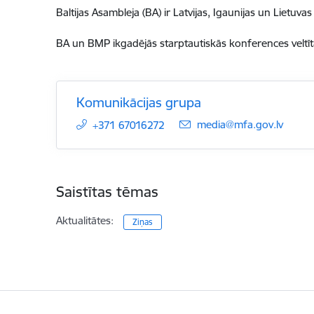
Baltijas Asambleja (BA) ir Latvijas, Igaunijas un Lietuv
BA un BMP ikgadējās starptautiskās konferences veltī
Komunikācijas grupa
E-pasts:
media@mfa.gov.lv
+371 67016272
Saistītas tēmas
Aktualitātes:
Ziņas