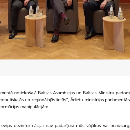
lamentā notiekošajā Baltijas Asamblejas un Baltijas Ministru pado
arptautiskajās un reģionālajās lietās”, Ārlietu ministrijas parlamentār
nformācijas manipulācijām.
Krievijas dezinformācijai nav padarījusi mūs vājākus vai neaizsar