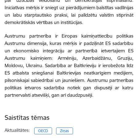
par uzticības veidošanu un demokrātijas stiprināšanu.
Iniciatīvas mērķis ir sniegt uz pierādījumiem balstītas vadlīnijas
un labu starptautisko praksi, lai palīdzētu valstīm stiprināt
demokrātiskās vērtības un institūcijas.
Austrumu partnerība ir Eiropas kaimiņattiecību politikas
Austrumu dimensija, kuras mērķis ir padziļināt ES sadarbību
un ekonomisko integrāciju ar partnerībā ietvertajiem ES
Austrumu kaimiņiem: Armēniju, Azerbaidžānu, Gruziju,
Moldovu, Ukrainu. Sadarbība ar Baltkrieviju ir ierobežota līdz
ES atbalsta sniegšanai Baltkrievijas neatkarīgiem medijiem,
pilsoniskajai sabiedrībai un jauniešiem. Austrumu partnerības
politikas ietvaros sadarbība notiek gan divpusēji ar katru
partnervalsti atsevišķi, gan arī daudzpusēji.
Saistītas tēmas
Aktualitātes:
OECD
Ziņas