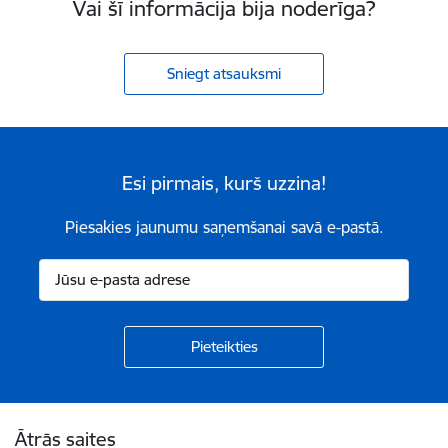
Vai šī informācija bija noderīga?
Sniegt atsauksmi
Esi pirmais, kurš uzzina!
Piesakies jaunumu saņemšanai savā e-pastā.
Kājene
Ātrās saites