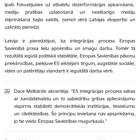
īpaši fokusējusies uz atbalstu dezinformācijas apkarošanā,
mediju pratības uzlabošanā un
neatkarīgo mediju
stiprināšanā
šajās valstīs, ņemot vērā Latvijas ekspertīzi un
uzkrāto pieredzi.
Latvija ir pieredzējusi, ka integrācijas process Eiropas
Savienībā prasa lielu apņēmību un smagu darbu. Tomēr tā
rezultātā iegūtā politiskā stabilitāte, Eiropas Savienības pilsoņu
priekšrocības, piekļuve ES iekšējam tirgum, augstākie sociālie,
vides un patērētāju standarti ir ieguldītā darba vērti.
Dace Melbārde akcentēja: “ES integrācijas process sākas
ar kandidātvalstu un to sabiedrību gribas apliecinājumu
vispirms stabilizēt demokrātiskās institūcijas, tiesiskumu
un cilvēktiesības. Šo principu ieviešana nav apspriežama,
jo tie veido Eiropas Savienības mugurkaulu.”