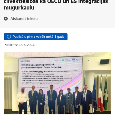
cilvēktiesības kā OECD un ES integrācijas
mugurkaulu
Atskaņot tekstu
Publicēts
pirms vairāk nekā 1 gada
Publicēts: 22.10.2024.