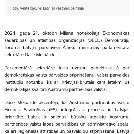
Foto: Aelita Čākure, Latvijas vēstniecība Itālijā
2024. gada
21. oktobrī Milānā notiekošajā
Ekonomiskās
sadarbības un attīstības organizācijas
(
OECD) Demokrātiju
forumā Latviju pārstāvēja Ārlietu ministrijas parlamentārā
sekretāre Dace Melbārde.
Parlamentārā sekretāre teica uzrunu paneļdiskusijā par
demokrātiskas valsts pārvaldes stiprināšanu, valsts pārvaldes
institūciju noturību, kā arī Krievijas brutālā kara ietekmi uz
demokrātijas kvalitāti Austrumu partnerības valstīs.
Dace Melbārde akcentēja, ka Austrumu partnerības valstu
Eiropas Savienības (ES) integrācijas process ir Latvijas
prioritāte. Latvija ir sniegusi būtisku atbalstu Austrumu
partnerības valstu labas pārvaldības un administratīvo spēju,
kā arī reģionālās attīstības un pašvaldību stiprināšanā. Latvija