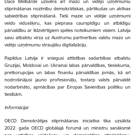
Dace Melbārde uzsvēra arī mazo un vidējo uzņēmumu
stiprināšanas nozīmību demokrātiskas, pārtikušas un aktīvas
sabiedrības stiprināšanā. Tieši mazie un vidējie uzņēmumi
veido vidusšķiru, kas pieprasa caurspīdīgu un atbildīgu
pārvaldību ar līdzvērtīgiem spēles noteikumiem visiem. Latvija
savu atbalstu virza uz Austrumu partnerības valstu mazo un
vidējo uzņēmumu straujāku digitalizāciju.
Papildus Latvija ir sniegusi attīstības sadarbības atbalstu
Gruzijai, Moldovai un Ukrainai labas pārvaldības, tiesiskuma,
pretkorupcijas un labas finanšu pārvaldības jomās, kā arī
nodrošinājusi jauno profesionāļu, tostarp valsts pārvaldē
nodarbināto, apmācības par Eiropas Savienības politiku un
tiesībām.
Informācijai
OECD Demokrātijas stiprināšanas iniciatīva tika uzsākta
2022. gada OECD globālajā forumā un ministru sanāksmē