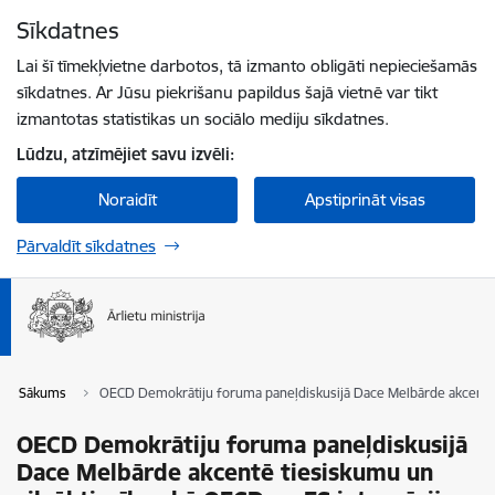
Pāriet uz lapas saturu
Sīkdatnes
Spied
lai meklētu
Enter
Lai šī tīmekļvietne darbotos, tā izmanto obligāti nepieciešamās
sīkdatnes. Ar Jūsu piekrišanu papildus šajā vietnē var tikt
izmantotas statistikas un sociālo mediju sīkdatnes.
Lūdzu, atzīmējiet savu izvēli:
Noraidīt
Apstiprināt visas
Pārvaldīt sīkdatnes
Sākums
OECD Demokrātiju foruma paneļdiskusijā Dace Melbārde akcentē 
OECD Demokrātiju foruma paneļdiskusijā
Dace Melbārde akcentē tiesiskumu un