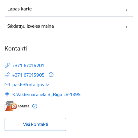
Lapas karte
Sīkdatņu izvēles maiņa
Kontakti
+371 67016201
+371 67015905
E-pasts:
pasts@mfa.gov.lv
K.Valdemāra iela 3, Rīga LV-1395
Visi kontakti