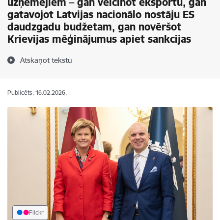
uzņēmējiem – gan veicinot eksportu, gan
gatavojot Latvijas nacionālo nostāju ES
daudzgadu budžetam, gan novēršot
Krievijas mēģinājumus apiet sankcijas
Atskaņot tekstu
Publicēts: 16.02.2026.
Flickr