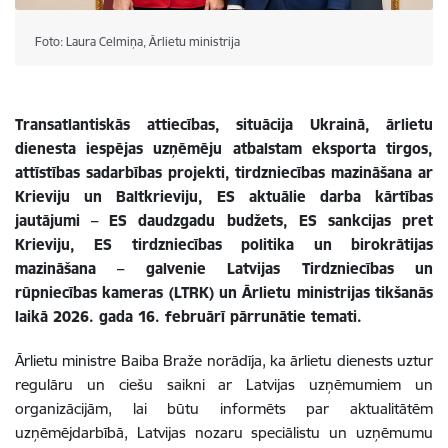
Foto: Laura Celmiņa, Ārlietu ministrija
Transatlantiskās attiecības, situācija Ukrainā, ārlietu
dienesta iespējas uzņēmēju atbalstam eksporta tirgos,
attīstības sadarbības projekti, tirdzniecības mazināšana ar
Krieviju un Baltkrieviju, ES aktuālie darba kārtības
jautājumi – ES daudzgadu budžets, ES sankcijas pret
Krieviju, ES tirdzniecības politika un birokrātijas
mazināšana – galvenie Latvijas Tirdzniecības un
rūpniecības kameras (LTRK) un Ārlietu ministrijas tikšanās
laikā 2026. gada 16. februārī pārrunātie temati.
Ārlietu ministre Baiba Braže norādīja, ka ārlietu dienests uztur
regulāru un ciešu saikni ar Latvijas uzņēmumiem un
organizācijām, lai būtu informēts par aktualitātēm
uzņēmējdarbībā, Latvijas nozaru speciālistu un uzņēmumu