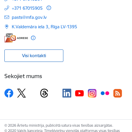
+371 67015905
E-pasts:
pasts@mfa.gov.lv
K.Valdemāra iela 3, Rīga LV-1395
Visi kontakti
Sekojiet mums
© 2026 Ārlietu ministrija, publicētā satura visas tiesības aizsargātas.
© 2020 Valsts kanceleja, Tīmekļvietņu vienotās platformas visas tiesības