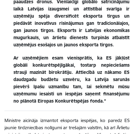
paaudzes dronus. Vienlaicīgi globālo satricinājumu
laikā Latvijas izaugsmei un attīstībai svarīga ir
uzņēmēju spēja diversificēt eksporta tirgus un
piedāvāt inovatīvus risinājumus gan tradicionālajos,
gan jaunos tirgos. Eksports ir Latvijas ekonomikas
mugurkauls, un ārlietu dienests turpinās atbalstīt
uzņēmējus esošajos un jaunos eksporta tirgos.
Ar uzņēmējiem esam vienisprātis, ka ES jākļūst
globāli konkurētspējīgākai, tostarp nepieciešams
strauji mazināt birokrātiju. Attiecībā uz nākamo ES
daudzgadu budžetu uzsvēru, ka Latvija sarunās
pievērš īpašu uzmanību tam, lai sekmētu mūsu
uzņēmumu iesaisti un iespējas saņemt finansējumu
no plānotā Eiropas Konkurētspējas fonda.”
Ministre aicināja izmantot eksporta iespējas, ko paredz ES
jaunie tirdzniecības nolīgumi ar trešajām valstīm, kā arī Ārlietu