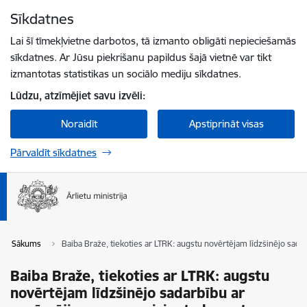
Pāriet uz lapas saturu
Sīkdatnes
Spied
lai meklētu
Enter
Lai šī tīmekļvietne darbotos, tā izmanto obligāti nepieciešamās
sīkdatnes. Ar Jūsu piekrišanu papildus šajā vietnē var tikt
izmantotas statistikas un sociālo mediju sīkdatnes.
Lūdzu, atzīmējiet savu izvēli:
Noraidīt
Apstiprināt visas
Pārvaldīt sīkdatnes
Sākums
Baiba Braže, tiekoties ar LTRK: augstu novērtējam līdzšinējo sad
Baiba Braže, tiekoties ar LTRK: augstu
novērtējam līdzšinējo sadarbību ar