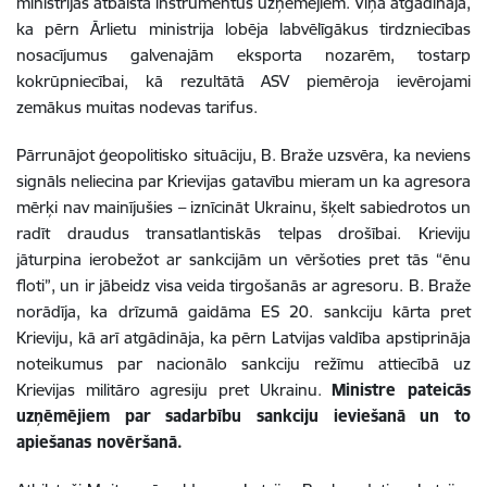
ministrijas atbalsta instrumentus uzņēmējiem. Viņa atgādināja,
ka pērn Ārlietu ministrija lobēja labvēlīgākus tirdzniecības
nosacījumus galvenajām eksporta nozarēm, tostarp
kokrūpniecībai, kā rezultātā ASV piemēroja ievērojami
zemākus muitas nodevas tarifus.
Pārrunājot ģeopolitisko situāciju, B. Braže uzsvēra, ka neviens
signāls neliecina par Krievijas gatavību mieram un ka agresora
mērķi nav mainījušies – iznīcināt Ukrainu, šķelt sabiedrotos un
radīt draudus transatlantiskās telpas drošībai. Krieviju
jāturpina ierobežot ar sankcijām un vēršoties pret tās “ēnu
floti”, un ir jābeidz visa veida tirgošanās ar agresoru. B. Braže
norādīja, ka drīzumā gaidāma ES 20. sankciju kārta pret
Krieviju, kā arī atgādināja, ka pērn Latvijas valdība apstiprināja
noteikumus par nacionālo sankciju režīmu attiecībā uz
Krievijas militāro agresiju pret Ukrainu.
Ministre pateicās
uzņēmējiem par sadarbību sankciju ieviešanā un to
apiešanas novēršanā.