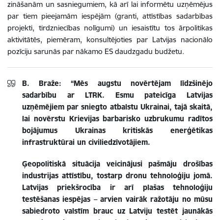
zināšanām un sasniegumiem, kā arī lai informētu uzņēmējus
par tiem pieejamām iespējām (granti, attīstības sadarbības
projekti, tirdzniecības nolīgumi) un iesaistītu tos ārpolitikas
aktivitātēs, piemēram, konsultējoties par Latvijas nacionālo
pozīciju sarunās par nākamo ES daudzgadu budžetu.
B. Braže: “Mēs augstu novērtējam līdzšinējo
sadarbību ar LTRK. Esmu pateicīga Latvijas
uzņēmējiem par sniegto atbalstu Ukrainai, tajā skaitā,
lai novērstu Krievijas barbarisko uzbrukumu radītos
bojājumus Ukrainas kritiskās enerģētikas
infrastruktūrai un civiliedzīvotājiem.
Ģeopolitiskā situācija veicinājusi pašmāju drošības
industrijas attīstību, tostarp dronu tehnoloģiju jomā.
Latvijas priekšrocība ir arī plašas tehnoloģiju
testēšanas iespējas – arvien vairāk ražotāju no mūsu
sabiedroto valstīm brauc uz Latviju testēt jaunākās