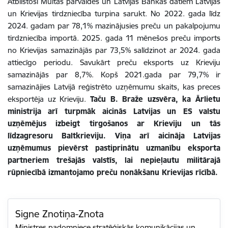
Atbilstoši Muitas pārvaldes un Latvijas Bankas datiem Latvijas
un Krievijas tirdzniecība turpina sarukt. No 2022. gada līdz
2024. gadam par 78,1% mazinājusies preču un pakalpojumu
tirdzniecība importā. 2025. gada 11 mēnešos preču imports
no Krievijas samazinājās par 73,5% salīdzinot ar 2024. gada
attiecīgo periodu. Savukārt preču eksports uz Krieviju
samazinājās par 8,7%. Kopš 2021.gada par 79,7% ir
samazinājies Latvijā reģistrēto uzņēmumu skaits, kas preces
eksportēja uz Krieviju.
Taču B. Braže uzsvēra, ka Ārlietu
ministrija arī turpmāk aicinās Latvijas un ES valstu
uzņēmējus izbeigt tirgošanos ar Krieviju un tās
līdzagresoru Baltkrieviju. Viņa arī aicināja Latvijas
uzņēmumus pievērst pastiprinātu uzmanību eksporta
partneriem trešajās valstīs, lai nepieļautu militārajā
rūpniecībā izmantojamo preču nonākšanu Krievijas rīcībā.
Signe Znotiņa-Znota
Ministres padomniece stratēģiskās komunikācijas un