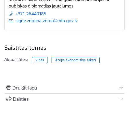
publiskās diplomātijas jautājumos
+371 26440185
E-pasts:
signe.znotina-znota@mfa.gov.lv
Saistītas tēmas
Aktualitātes:
Ziņas
Ārējie ekonomiskie sakari
Drukāt lapu
Dalīties