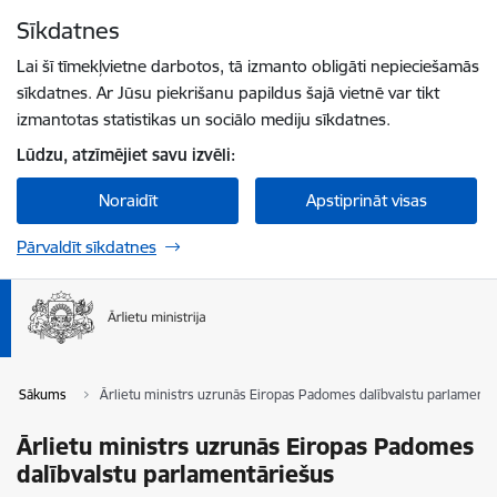
Pāriet uz lapas saturu
Sīkdatnes
Spied
lai meklētu
Enter
Lai šī tīmekļvietne darbotos, tā izmanto obligāti nepieciešamās
sīkdatnes. Ar Jūsu piekrišanu papildus šajā vietnē var tikt
izmantotas statistikas un sociālo mediju sīkdatnes.
Lūdzu, atzīmējiet savu izvēli:
Noraidīt
Apstiprināt visas
Pārvaldīt sīkdatnes
Sākums
Ārlietu ministrs uzrunās Eiropas Padomes dalībvalstu parlamentā
Ārlietu ministrs uzrunās Eiropas Padomes
dalībvalstu parlamentāriešus