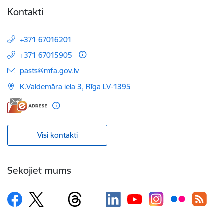
Kontakti
+371 67016201
+371 67015905
E-pasts:
pasts@mfa.gov.lv
K.Valdemāra iela 3, Rīga LV-1395
Visi kontakti
Sekojiet mums