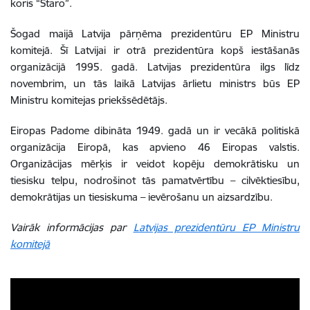
koris “Staro”.
Šogad maijā Latvija pārņēma prezidentūru EP Ministru
komitejā. Šī Latvijai ir otrā prezidentūra kopš iestāšanās
organizācijā 1995. gadā. Latvijas prezidentūra ilgs līdz
novembrim, un tās laikā Latvijas ārlietu ministrs būs EP
Ministru komitejas priekšsēdētājs.
Eiropas Padome dibināta 1949. gadā un ir vecākā politiskā
organizācija Eiropā, kas apvieno 46 Eiropas valstis.
Organizācijas mērķis ir veidot kopēju demokrātisku un
tiesisku telpu, nodrošinot tās pamatvērtību – cilvēktiesību,
demokrātijas un tiesiskuma – ievērošanu un aizsardzību.
Vairāk informācijas par
Latvijas prezidentūru EP Ministru
komitejā