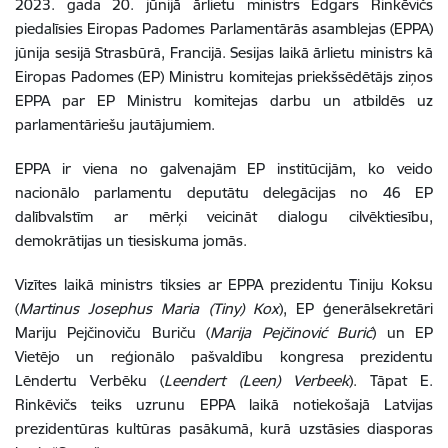
2023. gada 20. jūnijā ārlietu ministrs Edgars Rinkēvičs
piedalīsies Eiropas Padomes Parlamentārās asamblejas (EPPA)
jūnija sesijā Strasbūrā, Francijā. Sesijas laikā ārlietu ministrs kā
Eiropas Padomes (EP) Ministru komitejas priekšsēdētājs ziņos
EPPA par EP Ministru komitejas darbu un atbildēs uz
parlamentāriešu jautājumiem.
EPPA ir viena no galvenajām EP institūcijām, ko veido
nacionālo parlamentu deputātu delegācijas no 46 EP
dalībvalstīm ar mērķi veicināt dialogu cilvēktiesību,
demokrātijas un tiesiskuma jomās.
Vizītes laikā ministrs tiksies ar EPPA prezidentu Tiniju Koksu
(
Martinus Josephus Maria (Tiny) Kox
), EP ģenerālsekretāri
Mariju Pejčinoviču Buriču (
Marija Pejčinović Burić
) un EP
Vietējo un reģionālo pašvaldību kongresa prezidentu
Lēndertu Verbēku (
Leendert (Leen) Verbeek
). Tāpat E.
Rinkēvičs teiks uzrunu EPPA laikā notiekošajā Latvijas
prezidentūras kultūras pasākumā, kurā uzstāsies diasporas