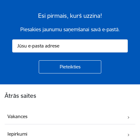
Esi pirmais, kurš uzzina!
Piesakies jaunumu saņemšanai savā e-pastā.
Kājene
Ātrās saites
Vakances
Iepirkumi