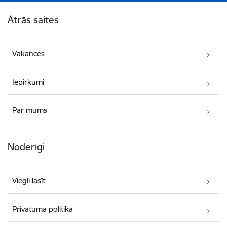
Kājene
Ātrās saites
Vakances
Iepirkumi
Par mums
Noderīgi
Viegli lasīt
Privātuma politika