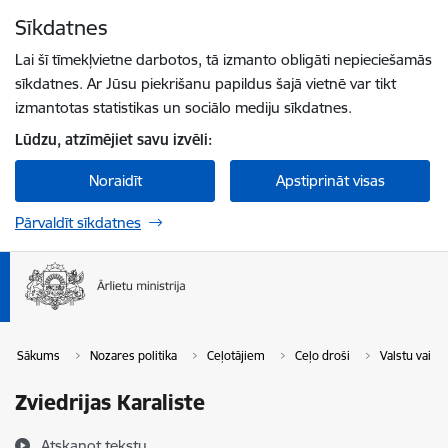
Pāriet uz lapas saturu
Sīkdatnes
Spied
lai meklētu
Enter
Lai šī tīmekļvietne darbotos, tā izmanto obligāti nepieciešamās
sīkdatnes. Ar Jūsu piekrišanu papildus šajā vietnē var tikt
izmantotas statistikas un sociālo mediju sīkdatnes.
Lūdzu, atzīmējiet savu izvēli:
Noraidīt
Apstiprināt visas
Pārvaldīt sīkdatnes
Sākums
Nozares politika
Ceļotājiem
Ceļo droši
Valstu vai t
Zviedrijas Karaliste
Atskaņot tekstu