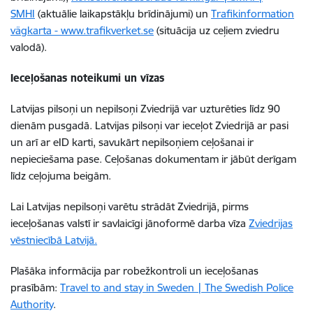
SMHI
(aktuālie laikapstākļu brīdinājumi) un
Trafikinformation
vägkarta - www.trafikverket.se
(situācija uz ceļiem zviedru
valodā).
Ieceļošanas noteikumi un vīzas
Latvijas pilsoņi un nepilsoņi Zviedrijā var uzturēties līdz 90
dienām pusgadā. Latvijas pilsoņi var ieceļot Zviedrijā ar pasi
un arī ar eID karti, savukārt nepilsoņiem ceļošanai ir
nepieciešama pase. Ceļošanas dokumentam ir jābūt derīgam
līdz ceļojuma beigām.
Lai Latvijas nepilsoņi varētu strādāt Zviedrijā, pirms
ieceļošanas valstī ir savlaicīgi jānoformē darba vīza
Zviedrijas
vēstniecībā Latvijā.
Plašāka informācija par robežkontroli un ieceļošanas
prasībām:
Travel to and stay in Sweden | The Swedish Police
Authority
.