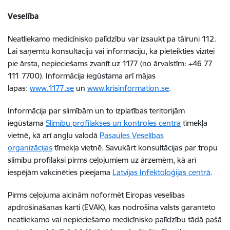
Veselība
Neatliekamo medicīnisko palīdzību var izsaukt pa tālruni 112.
Lai saņemtu konsultāciju vai informāciju, kā pieteikties vizītei
pie ārsta, nepieciešams zvanīt uz 1177 (no ārvalstīm: +46 77
111 7700). Informācija iegūstama arī mājas
lapās:
www.1177.se
un
www.krisinformation.se
.
Informācija par slimībām un to izplatības teritorijām
iegūstama
Slimību profilakses un kontroles centra
tīmekļa
vietnē, kā arī angļu valodā
Pasaules Veselības
organizācijas
tīmekļa vietnē. Savukārt konsultācijas par tropu
slimību profilaksi pirms ceļojumiem uz ārzemēm, kā arī
iespējām vakcinēties pieejama
Latvijas Infektoloģijas centrā
.
Pirms ceļojuma aicinām noformēt Eiropas veselības
apdrošināšanas karti (EVAK), kas nodrošina valsts garantēto
neatliekamo vai nepieciešamo medicīnisko palīdzību tādā pašā