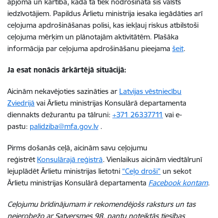
apjomā un kārtībā, kādā tā tiek nodrošināta šīs valsts
iedzīvotājiem. Papildus Ārlietu ministrija iesaka iegādāties arī
ceļojuma apdrošināšanas polisi, kas iekļauj riskus atbilstoši
ceļojuma mērķim un plānotajām aktivitātēm. Plašāka
informācija par ceļojuma apdrošināšanu pieejama
šeit
.
Ja esat nonācis ārkārtējā situācijā:
Aicinām nekavējoties sazināties ar
Latvijas vēstniecību
Zviedrijā
vai Ārlietu ministrijas Konsulārā departamenta
diennakts dežurantu pa tālruni:
+371 26337711
vai e-
pastu:
palidziba@mfa.gov.lv
.
Pirms došanās ceļā, aicinām savu ceļojumu
reģistrēt
Konsulārajā reģistrā
. Vienlaikus aicinām viedtālrunī
lejuplādēt Ārlietu ministrijas lietotni
“Ceļo droši”
un sekot
Ārlietu ministrijas Konsulārā departamenta
Facebook kontam
.
Ceļojumu brīdinājumam ir rekomendējošs raksturs un tas
neierobežo ar Satversmes 98. pantu noteiktās tiesības