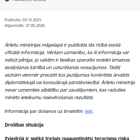
Publicēts: 03.12.2021.
Atjaunināts: 27.05.2026.
Ārlietu ministrijas mājaslapā ir publicēta tās rīcībā esošā
oficiālā informācija. Vēršam uzmanību, ka šī informācija var
nebūt pilnīga, jo valstīm ir tiesības operatīvi noteikt izmaiņas
ieceļošanas kārtībā un uzturēšanās nosacījumos. Tādēļ
aicinām vienmēr precizēt šos jautājumus konkrētās ārvalsts
diplomātiskajā vai konsulārajā pārstāvniecībā. Ārlietu ministrija
nevar uzņemties atbildību par zaudējumiem, kas radušies
minēto ieteikumu neievērošanas rezultātā.
Informācija par došanos uz ārvalstīm:
šeit
.
Drošības situācija
Zviedrijā ir spēkā trešais (paaugstināts) terorisma riska