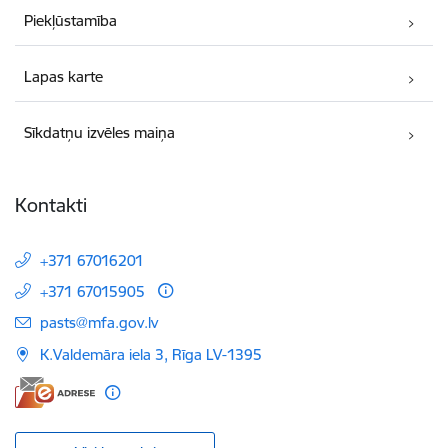
Piekļūstamība
Lapas karte
Sīkdatņu izvēles maiņa
Kontakti
+371 67016201
+371 67015905
E-pasts:
pasts@mfa.gov.lv
K.Valdemāra iela 3, Rīga LV-1395