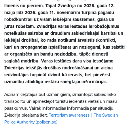
līmenis no pieciem. Tāpat Zviedrija no 2026. gada 12.
maija līdz 2026. gada 11. novembrim turpina pagaidu
robežkontroli uz visām iekšējām sauszemes, gaisa un
jūras robežām. Zviedrijas varas iestādes ierobežojumus
noteikušas saistībā ar draudiem sabiedriskajai kārtībai un
iekšējai drošībai, ko rada notikumi ārvalstīs (konflikti,
kari un propagandas izplatīšana) un noziegumi, kas saistīti
ar organizēto un bandu noziedzību, tāpēc dienesti
saglabā modrību. Varas iestādes dara visu iespējamo
Zviedrijas iekšējās drošības nodrošināšanai un aicina
iedzīvotājus turpināt dzīvot kā ierasts, bet pievērst
uzmanību atbildīgo iestāžu sniegtajai informācijai.
Aicinām ceļotājus būt uzmanīgiem, izmantojot sabiedrisko
transportu un apmeklējot tūristu iecienītas vietas un masu
pasākumus. Vairāk informācijas Informācija par situāciju
Zviedrijā pieejama šeit:
Terrorism awareness | The Swedish
Police Authority (polisen.se)