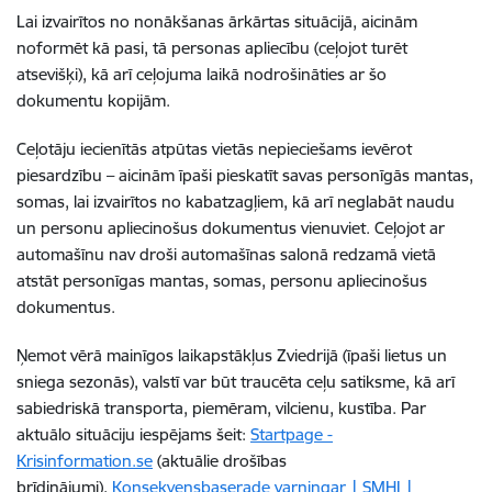
Lai izvairītos no nonākšanas ārkārtas situācijā, aicinām
noformēt kā pasi, tā personas apliecību (ceļojot turēt
atsevišķi), kā arī ceļojuma laikā nodrošināties ar šo
dokumentu kopijām.
Ceļotāju iecienītās atpūtas vietās nepieciešams ievērot
piesardzību – aicinām īpaši pieskatīt savas personīgās mantas,
somas, lai izvairītos no kabatzagļiem, kā arī neglabāt naudu
un personu apliecinošus dokumentus vienuviet. Ceļojot ar
automašīnu nav droši automašīnas salonā redzamā vietā
atstāt personīgas mantas, somas, personu apliecinošus
dokumentus.
Ņemot vērā mainīgos laikapstākļus Zviedrijā (īpaši lietus un
sniega sezonās), valstī var būt traucēta ceļu satiksme, kā arī
sabiedriskā transporta, piemēram, vilcienu, kustība. Par
aktuālo situāciju iespējams šeit:
Startpage -
Krisinformation.se
(aktuālie drošības
brīdinājumi),
Konsekvensbaserade varningar | SMHI |