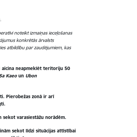
.
peratīvi noteikt izmaiņas ieceļošanas
tājumus konkrētās ārvalsts
ties atbildību par zaudējumiem, kas
 aicina neapmeklēt teritoriju 50
 Sa Kaeo
un
Ubon
. Pierobežas zonā ir arī
ti.
un sekot varasiestāžu norādēm.
nām sekot līdzi situācijas attīstībai