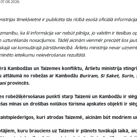
: 07.08.2026.
nistrijas tīmekļvietnē ir publicēta tās rīcībā esošā oficiālā informācija
manību, ka šī informācija var nebūt pilnīga, jo valstīm ir tiesības o
n uzturēšanās nosacījumos. Tādēļ aicinām vienmēr precizēt šos jau
skajā vai konsulārajā pārstāvniecībā. Ārlietu ministrija nevar uzņem
minēto ieteikumu neievērošanas rezultātā.
rā Kambodžas un Taizemes konfliktu, Ārlietu ministrija stingri
u attālumā no robežas ar Kambodžu
Buriram, Si Saket, Surin,
ani
provincēs.
s robežšķērsošanas punkti starp Taizemi un Kambodžu ir slēgti
šas mīnas un drošības nolūkos tūrisma apskates objekti ir slēg
 valstspiederīgos, kuri atrodas Taizemē, aicinām būt modriem 
tājiem, kuru brauciens uz Taizemi ir plānots tuvākajā laikā, aici