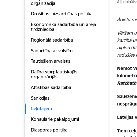
Atjaunināts
organizācija
Drošības, aizsardzības politika
Ārlietu mi
Ekonomiskā sadarbība un ārējā
tirdzniecība
Vēršam uz
Reģionālā sadarbība
kārtībā u
diplomāti
Sadarbība ar valstīm
radušies 
Tautiešiem ārvalstīs
Ņemot vē
Dalība starptautiskajās
kilometr
organizācijās
Ratchath
Attīstības sadarbība
Sauszeme
Sankcijas
nesprāgu
Ceļotājiem
Latvijas
Konsulārie pakalpojumi
Diasporas politika
Tiem ceļo