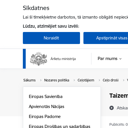
Pāriet uz lapas saturu
Sīkdatnes
Lai šī tīmekļvietne darbotos, tā izmanto obligāti nepiec
Lūdzu, atzīmējiet savu izvēli:
Noraidīt
Apstiprināt visas
Par mums
Sākums
Nozares politika
Ceļotājiem
Ceļo droši
Taizem
Eiropas Savienība
Apvienotās Nācijas
Atska
Eiropas Padome
Publicēts: 
Eiropas Drošības un sadarbības