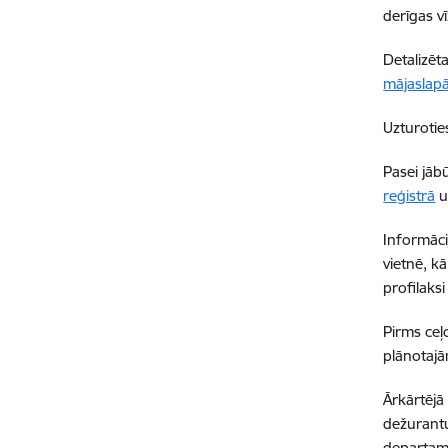
derīgas vī
Detalizēt
mājaslap
Uzturoties
Pasei jāb
reģistrā
un
Informāci
vietnē, k
profilaks
Pirms ceļ
plānotajā
Ārkārtējā
dežurantu
departa