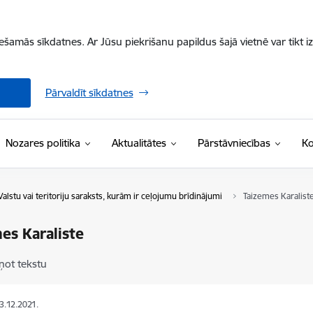
iešamās sīkdatnes. Ar Jūsu piekrišanu papildus šajā vietnē var tikt i
Pārvaldīt sīkdatnes
Nozares politika
Aktualitātes
Pārstāvniecības
Ko
Valstu vai teritoriju saraksts, kurām ir ceļojumu brīdinājumi
Taizemes Karalist
es Karaliste
ņot tekstu
03.12.2021.