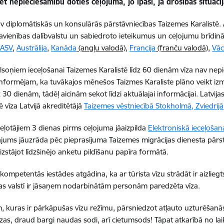
ēt nepieciešamību doties ceļojumā, jo īpaši, ja drošības situācij
av
diplomātiskās un konsulārās
pārstāvniecības Taizemes Karalistē. 
avienības dalībvalstu un sabiedroto ieteikumus un ceļojumu brīdi
,
ASV
,
Austrālija
,
Kanāda
(angļu valodā)
,
Francija
(franču valodā)
,
Vāc
pilsoņiem ieceļošanai Taizemes Karalistē līdz 60 dienām vīza nav nepi
Informējam, ka tuvākajos mēnešos Taizmes Karaliste plāno veikt i
z 30 dienām, tādēļ aicinām sekot līdzi aktuālajai informācijai. Latvij
 vīza Latvijā akreditētājā
Taizemes vēstniecībā Stokholmā, Zviedrijā
ceļotājiem 3 dienas pirms ceļojuma jāaizpilda
Elektroniskā ieceļoša
ājums jāuzrāda pēc pieprasījuma Taizemes migrācijas dienesta pārst
aizstājot līdzšinējo anketu pildīšanu papīra formātā.
kompetentās iestādes atgādina, ka ar tūrista vīzu strādāt ir aizliegt
as valstī ir jāsaņem nodarbinātām personām paredzēta vīza.
 kuras ir pārkāpušas vīzu režīmu, pārsniedzot atļauto uzturēšanās 
īzas, draud bargi naudas sodi, arī cietumsods! Tāpat atkarībā no la