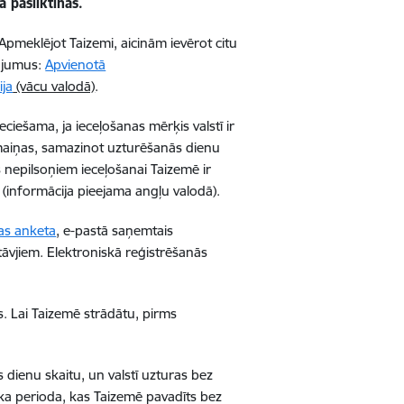
a pasliktinās.
Apmeklējot Taizemi, aicinām ievērot citu
nājumus:
Apvienotā
ija
(vācu valodā)
.
eciešama, ja ieceļošanas mērķis valstī ir
zmaiņas, samazinot uzturēšanās dienu
as nepilsoņiem ieceļošanai Taizemē ir
(informācija pieejama angļu valodā).
nas anketa
, e-pastā saņemtais
āvjiem. Elektroniskā reģistrēšanās
s. Lai Taizemē strādātu, pirms
dienu skaitu, un valstī uzturas bez
ika perioda, kas Taizemē pavadīts bez