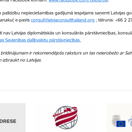
 palīdzību nepieciešamības gadījumā iespējams saņemt Latvijas g
anakul,
e-pasts
consul@latviaconsulthailand.org
;
tālrunis:
+66 2 2
stī nav Latvijas diplomātiskās un konsulārās pārstāvniecības, kons
as Savienības dalībvalstu pārstāvniecībās.
brīdinājumam ir rekomendējošs raksturs un tas neierobežo ar Satv
izbraukt no Latvijas.