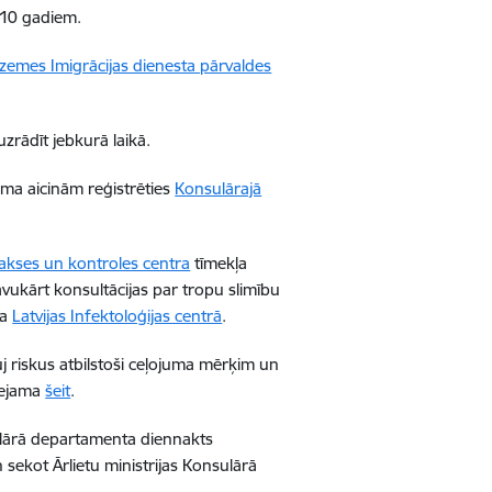
t 10 gadiem.
izemes Imigrācijas dienesta pārvaldes
uzrādīt jebkurā laikā.
uma aicinām reģistrēties
Konsulārajā
lakses un kontroles centra
tīmekļa
avukārt konsultācijas par tropu slimību
ma
Latvijas Infektoloģijas centrā
.
j riskus atbilstoši ceļojuma mērķim un
eejama
šeit
.
nsulārā departamenta diennakts
sekot Ārlietu ministrijas Konsulārā