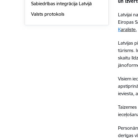
un izvērt
Sabiedrības integrācija Latvijā
Valsts protokols
Latvijai n
Eiropas S
K
araliste
Latvijas 
tūrisms. 
skaitu līd
jānoformē
Visiem ie
apstiprin
ieviesta, 
Taizemes 
ieceļošan
Personām,
derīgas v