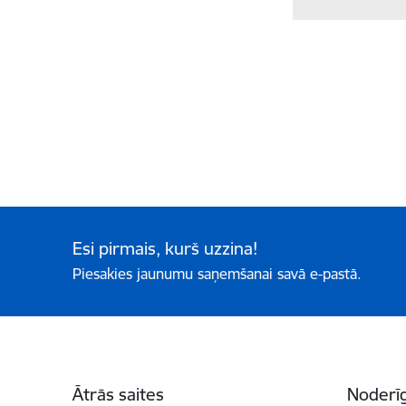
Esi pirmais, kurš uzzina!
Piesakies jaunumu saņemšanai savā e-pastā.
Kājene
Ātrās saites
Noderīg