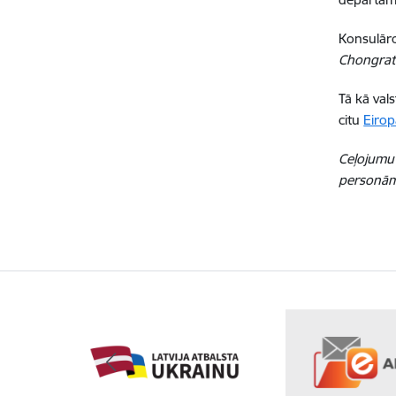
Konsulāro
Chongrat
Tā kā val
citu
Eirop
Ceļojumu 
personām 