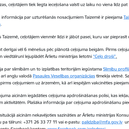
zas, ceļotājiem tiek liegta ieceļošana valstī uz laiku no viena līdz pa
a informācija par uzturēšanās nosacījumiem Taizemē ir pieejama
Ta
ā
.
 Taizemē, ceļotājiem vienmēr līdzi ir jābūt pasei, kuru var pieprasīt 
ūt derīgai vēl 6 mēnešus pēc plānotā ceļojuma beigām. Pirms ceļoj
 viedtālrunī lejuplādēt Ārlietu ministrijas lietotni
“Ceļo droši”
.
ja par slimībām un to izplatības teritorijām iegūstama
Slimību profi
ā arī angļu valodā
Pasaules Veselības organizācijas
tīmekļa vietnē. S
i pirms ceļojumiem uz ārzemēm, kā arī iespējām vakcinēties pieeja
ojuma aicinām iegādāties ceļojuma apdrošināšanas polisi, kas iekļau
m aktivitātēm. Plašāka informācija par ceļojuma apdrošināšanu pi
 situācijā aicinām nekavējoties sazināties ar Ārlietu ministrijas Ko
 pa tālruni: +371 26 33 77 11 vai e-pastu:
palidziba@mfa.gov.lv
un 
menta
Facebook
kontam:
www.facebook.com/celodrosi
.