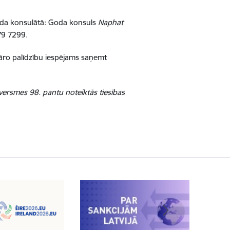
oda konsulātā: Goda konsuls
Naphat
79 7299
.
ulāro palīdzību iespējams saņemt
ersmes 98. pantu noteiktās tiesības