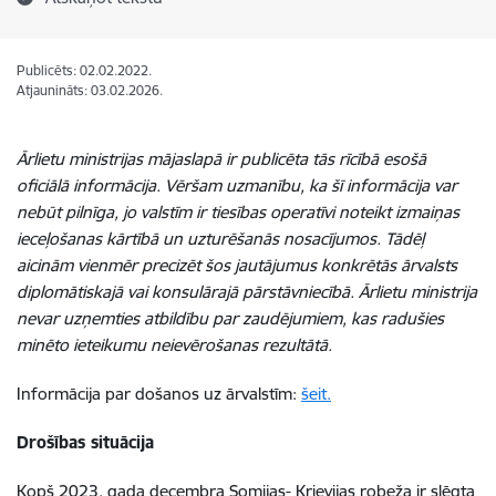
Publicēts: 02.02.2022.
Atjaunināts: 03.02.2026.
Ārlietu ministrijas mājaslapā ir publicēta tās rīcībā esošā
oficiālā informācija. Vēršam uzmanību, ka šī informācija var
nebūt pilnīga, jo valstīm ir tiesības operatīvi noteikt izmaiņas
ieceļošanas kārtībā un uzturēšanās nosacījumos. Tādēļ
aicinām vienmēr precizēt šos jautājumus konkrētās ārvalsts
diplomātiskajā vai konsulārajā pārstāvniecībā. Ārlietu ministrija
nevar uzņemties atbildību par zaudējumiem, kas radušies
minēto ieteikumu neievērošanas rezultātā.
Informācija par došanos uz ārvalstīm:
šeit.
Drošības situācija
Kopš 2023. gada decembra Somijas- Krievijas robeža ir slēgta