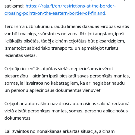
satiksmei:
https://raja.fi/en/restrictions-at-the-border-
crossing-points-on-the-eastern-border-of-finland
.
Terorisma uzbrukumu draudu līmenis dažādās Eiropas valstīs
var būt mainīgs, svārstoties no zema līdz ļoti augstam, īpaši
lielākajās pilsētās, tādēļ aicinām ceļotājus būt piesardzīgiem,
izmantojot sabiedrisko transportu un apmeklējot tūristu
iecienītas vietas.
Ceļotāju iecienītās atpūtas vietās nepieciešams ievērot
piesardzību – aicinām īpaši pieskatīt savas personīgās mantas,
somas, lai izvairītos no kabatzagļiem, kā arī neglabāt naudu
un personu apliecinošus dokumentus vienuviet.
Ceļojot ar automašīnu nav droši automašīnas salonā redzamā
vietā atstāt personīgas mantas, somas, personu apliecinošus
dokumentus.
Lai izvairītos no nonākšanas ārkārtas situācijā, aicinām