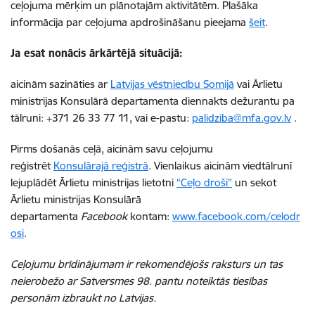
ceļojuma mērķim un plānotajām aktivitātēm. Plašāka
informācija par ceļojuma apdrošināšanu pieejama
šeit
.
Ja esat nonācis ārkārtējā situācijā:
aicinām sazināties ar
Latvijas vēstniecību Somijā
vai Ārlietu
ministrijas Konsulārā departamenta diennakts dežurantu pa
tālruni: +371 26 33 77 11, vai e-pastu:
palidziba@mfa.gov.lv
.
Pirms došanās ceļā, aicinām savu ceļojumu
reģistrēt
Konsulārajā reģistrā
. Vienlaikus aicinām viedtālrunī
lejuplādēt Ārlietu ministrijas lietotni
“Ceļo droši”
un sekot
Ārlietu ministrijas Konsulārā
departamenta
Facebook
kontam:
www.facebook.com/celodr
osi
.
Ceļojumu brīdinājumam ir rekomendējošs raksturs un tas
neierobežo ar Satversmes 98. pantu noteiktās tiesības
personām izbraukt no Latvijas.