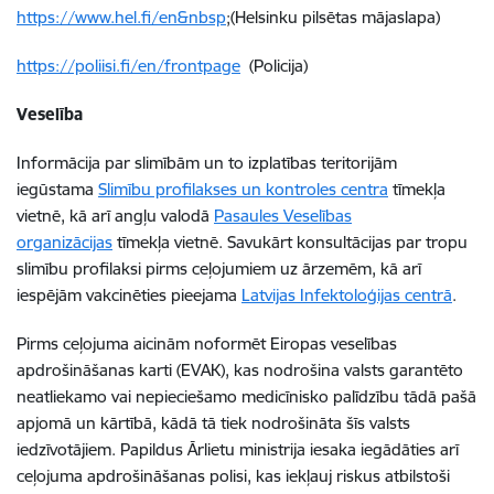
https://www.hel.fi/en&nbsp
;(Helsinku pilsētas mājaslapa)
https://poliisi.fi/en/frontpage
(Policija)
Veselība
Informācija par slimībām un to izplatības teritorijām
iegūstama
Slimību profilakses un kontroles centra
tīmekļa
vietnē, kā arī angļu valodā
Pasaules Veselības
organizācijas
tīmekļa vietnē. Savukārt konsultācijas par tropu
slimību profilaksi pirms ceļojumiem uz ārzemēm, kā arī
iespējām vakcinēties pieejama
Latvijas Infektoloģijas centrā
.
Pirms ceļojuma aicinām noformēt Eiropas veselības
apdrošināšanas karti (EVAK), kas nodrošina valsts garantēto
neatliekamo vai nepieciešamo medicīnisko palīdzību tādā pašā
apjomā un kārtībā, kādā tā tiek nodrošināta šīs valsts
iedzīvotājiem. Papildus Ārlietu ministrija iesaka iegādāties arī
ceļojuma apdrošināšanas polisi, kas iekļauj riskus atbilstoši