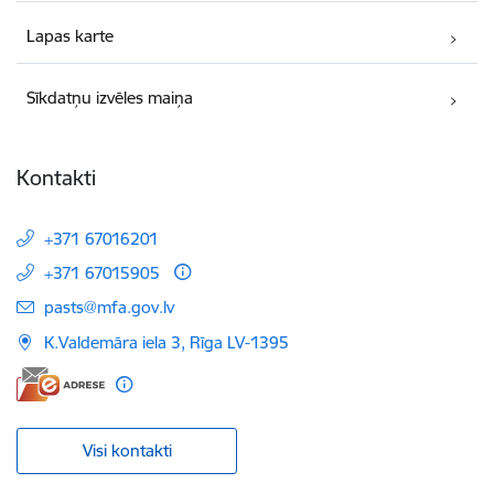
Lapas karte
Sīkdatņu izvēles maiņa
Kontakti
+371 67016201
+371 67015905
E-pasts:
pasts@mfa.gov.lv
K.Valdemāra iela 3, Rīga LV-1395
Visi kontakti