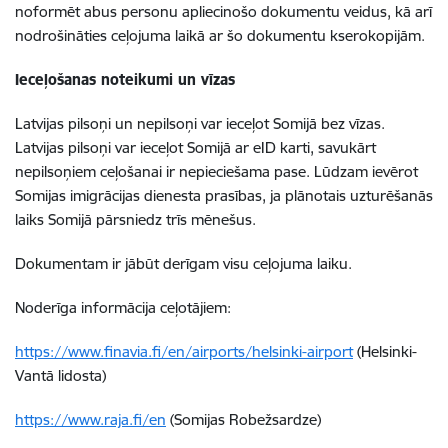
noformēt abus personu apliecinošo dokumentu veidus, kā arī
nodrošināties ceļojuma laikā ar šo dokumentu kserokopijām.
Ieceļošanas noteikumi un vīzas
Latvijas pilsoņi un nepilsoņi var ieceļot Somijā bez vīzas.
Latvijas pilsoņi var ieceļot Somijā ar eID karti, savukārt
nepilsoņiem ceļošanai ir nepieciešama pase. Lūdzam ievērot
Somijas imigrācijas dienesta prasības, ja plānotais uzturēšanās
laiks Somijā pārsniedz trīs mēnešus.
Dokumentam ir jābūt derīgam visu ceļojuma laiku.
Noderīga informācija ceļotājiem:
https://www.finavia.fi/en/airports/helsinki-airport
(Helsinki-
Vantā lidosta)
https://www.raja.fi/en
(Somijas Robežsardze)