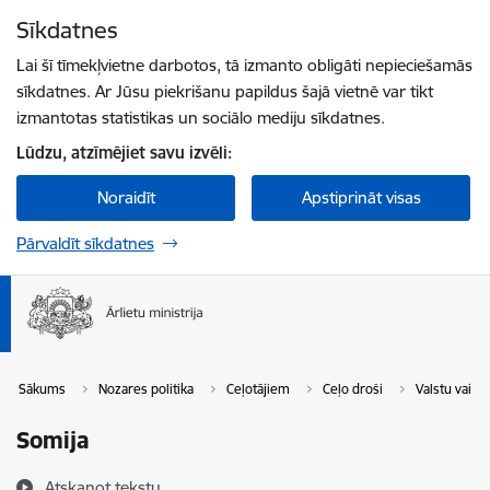
Pāriet uz lapas saturu
Sīkdatnes
Spied
lai meklētu
Enter
Lai šī tīmekļvietne darbotos, tā izmanto obligāti nepieciešamās
sīkdatnes. Ar Jūsu piekrišanu papildus šajā vietnē var tikt
izmantotas statistikas un sociālo mediju sīkdatnes.
Lūdzu, atzīmējiet savu izvēli:
Noraidīt
Apstiprināt visas
Pārvaldīt sīkdatnes
Sākums
Nozares politika
Ceļotājiem
Ceļo droši
Valstu vai t
Somija
Atskaņot tekstu