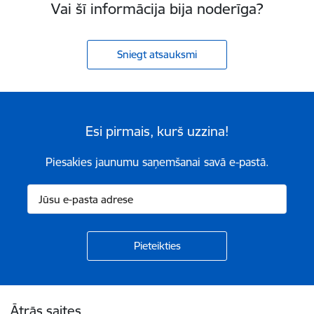
Vai šī informācija bija noderīga?
Sniegt atsauksmi
Esi pirmais, kurš uzzina!
Piesakies jaunumu saņemšanai savā e-pastā.
Kājene
Ātrās saites