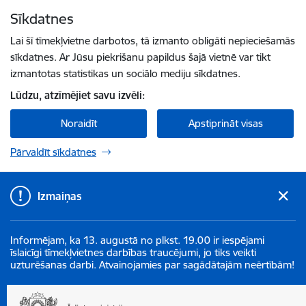
Pāriet uz lapas saturu
Sīkdatnes
Spied
lai meklētu
Enter
Lai šī tīmekļvietne darbotos, tā izmanto obligāti nepieciešamās
sīkdatnes. Ar Jūsu piekrišanu papildus šajā vietnē var tikt
izmantotas statistikas un sociālo mediju sīkdatnes.
Lūdzu, atzīmējiet savu izvēli:
Noraidīt
Apstiprināt visas
Pārvaldīt sīkdatnes
Izmaiņas
Informējam, ka 13. augustā no plkst. 19.00 ir iespējami
īslaicīgi tīmekļvietnes darbības traucējumi, jo tiks veikti
uzturēšanas darbi. Atvainojamies par sagādātajām neērtībām!