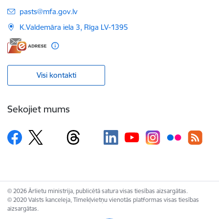
E-pasts:
pasts@mfa.gov.lv
K.Valdemāra iela 3, Rīga LV-1395
Visi kontakti
Sekojiet mums
© 2026 Ārlietu ministrija, publicētā satura visas tiesības aizsargātas.
© 2020 Valsts kanceleja, Tīmekļvietņu vienotās platformas visas tiesības
aizsargātas.