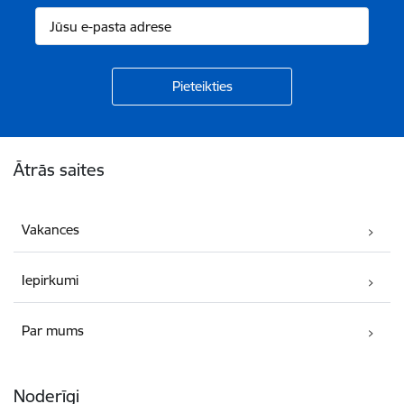
Kājene
Ātrās saites
Vakances
Iepirkumi
Par mums
Noderīgi