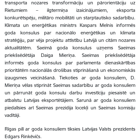
transporta nozares transformāciju un pārorientāciju uz
Rietumiem
–
ilgtermiņa izaicinājumiem, eksporta
konkurētspēju, militāro mobilitāti un starptautisko sadarbību.
Klimata un enerģētikas ministrs Kaspars Melnis informēs
goda konsulus par nacionālo enerģētikas un klimata
stratēģiju, par vēja projektu attīstību Latvijā un citām nozares
aktualitātēm.
Saeimā goda konsulus uzņems Saeimas
priekšsēdētāja Daiga Mieriņa. Saeimas priekšsēdētāja
informēs goda konsulus par parlamenta dienaskārtības
prioritātēm nacionālās drošības stiprināšanā un ekonomiskās
izaugsmes veicināšanā. Tiekoties ar goda konsuliem, D.
Mieriņa vēlas stiprināt Saeimas sadarbību ar goda konsuliem
un pārrunāt goda konsulu darbu investīciju piesaistē un
atbalstu Latvijas eksportētājiem. Sarunā ar goda konsuliem
piedalīsies arī Saeimas prezidija locekļi un Saeimas komisiju
vadītāji.
Rīgas pilī ar goda konsuliem tiksies Latvijas Valsts prezidents
Edgars Rinkēvičs.