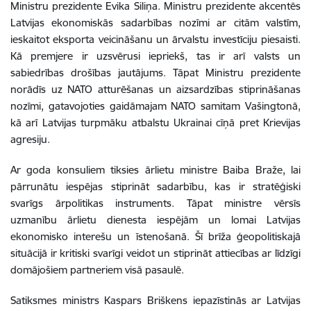
Ministru prezidente Evika Siliņa. Ministru prezidente akcentēs
Latvijas ekonomiskās sadarbības nozīmi ar citām valstīm,
ieskaitot eksporta veicināšanu un ārvalstu investīciju piesaisti.
Kā premjere ir uzsvērusi iepriekš, tas ir arī valsts un
sabiedrības drošības jautājums. Tāpat Ministru prezidente
norādīs uz NATO atturēšanas un aizsardzības stiprināšanas
nozīmi, gatavojoties gaidāmajam NATO samitam Vašingtonā,
kā arī Latvijas turpmāku atbalstu Ukrainai cīņā pret Krievijas
agresiju.
Ar goda konsuliem tiksies ārlietu ministre Baiba Braže, lai
pārrunātu iespējas stiprināt sadarbību, kas ir stratēģiski
svarīgs ārpolitikas instruments. Tāpat ministre vērsīs
uzmanību ārlietu dienesta iespējām un lomai Latvijas
ekonomisko interešu un īstenošanā. Šī brīža ģeopolitiskajā
situācijā ir kritiski svarīgi veidot un stiprināt attiecības ar līdzīgi
domājošiem partneriem visā pasaulē.
Satiksmes ministrs Kaspars Briškens iepazīstinās ar Latvijas