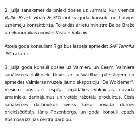
2. jūlijā sanāksmes dalībnieki dosies uz Jūrmalu, kur viesnīcā
Baltic Beach Hotel
& SPA
notiks goda konsulu un Latvijas
uzņēmēju
kontaktbirža. To atklās ārlietu ministre Baiba Braže
un ekonomikas ministrs Viktors Valainis.
Atceļā goda konsuliem Rīgā būs iespēja apmeklēt
SAF Tehnika
JSC
ražotni.
3. jūlijā goda konsuli dosies uz Valmieru un Cēsīm. Valmierā
sanāksmes dalībnieki tiksies ar pašvaldības pārstāvjiem un
apmeklēs Valmieras muzeja jauno ekspozīciju “De Woldemer”.
Viesiem būs arī iespēja iegādāties Valmieras novada
amatnieku darinājumus un vietējo ražotāju produktus. Cēsīs
sanāksmes dalībniekus sveiks Cēsu novada domes
priekšsēdētājs Jānis Rozenbergs, un goda konsuli iepazīs
Kosmosa izziņas centra darbību.