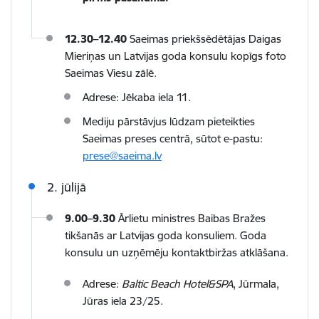
12
.30–12.40
Saeimas
priekšsēdētājas Daigas
Mieriņas un Latvijas goda konsulu kopīgs foto
Saeimas Viesu zālē.
Adrese: Jēkaba iela 11.
Mediju pārstāvjus lūdzam
pieteikties
Saeimas preses centr
ā, sūtot e-pastu:
prese@saeima.lv
2. jūlijā
9
.
00
–
9
.30
Ārlietu ministres Baibas Bražes
tikšanās ar Latvijas goda konsuliem. Goda
konsulu un uzņēmēju kontaktbiržas atklāšana.
Adrese:
Baltic Beach Hotel&SPA
, Jūrmala,
Jūras iela 23/25.