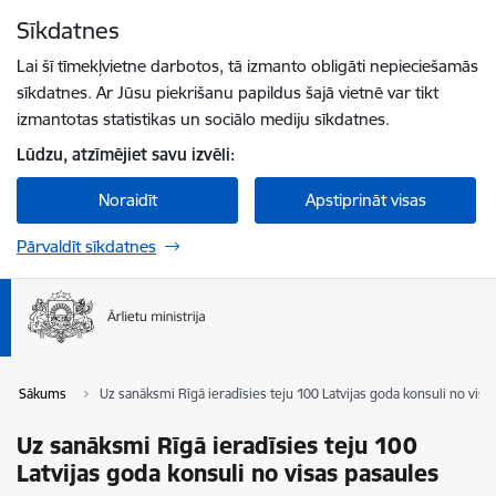
Pāriet uz lapas saturu
Sīkdatnes
Spied
lai meklētu
Enter
Lai šī tīmekļvietne darbotos, tā izmanto obligāti nepieciešamās
sīkdatnes. Ar Jūsu piekrišanu papildus šajā vietnē var tikt
izmantotas statistikas un sociālo mediju sīkdatnes.
Lūdzu, atzīmējiet savu izvēli:
Noraidīt
Apstiprināt visas
Pārvaldīt sīkdatnes
Sākums
Uz sanāksmi Rīgā ieradīsies teju 100 Latvijas goda konsuli no visa
Uz sanāksmi Rīgā ieradīsies teju 100
Latvijas goda konsuli no visas pasaules