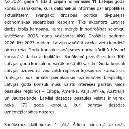
No 2024. gada 1. līdz 3. jūlijam norisināsies 11. Latvijas goda
konsulu sanāksme, kurā dalībniekus informēs par ārpolitikas
aktualitātēm, svarīgāko drošības politikā, divpusējās
ekonomiskās sadarbības iespējām. Tiks akcentēts Latvijas
darbs lobija kampaņā
, kuras mērķis ir nodrošināt sekmīgu
ievēlēšanu 2025. gada vēlēšanās ANO Drošības padomē
2026. līdz 2027. gadam. Latvija uz vēlētā locekļa vietu kandidē
pirmo reizi. Goda konsulu sanāksmes darba kārtībā būs arī
konsulārā darba aktualitātes. Sanāksmē piedalīsies teju 100
Latvijas goda konsuli no vairāk nekā 40 valstīm.
Goda konsuli
Latvijas uzdevumā veic valsti reprezentējošas un konsulāras
funkcijas, šos amata pienākumus uzņemoties brīvprātīgi.
Latvijas goda konsuli mūsu valsts intereses pārstāv visos
pasaules reģionos – Eiropā, Amerikā, Āzijā, Āfrikā, Austrālijā
un Jaunzēlandē. Latvijai dažādās pasaules valstīs ir vairāk
nekā 170 goda konsulu, kuri pārstāv dažādas
uzņēmējdarbības nozares.
Sanāksmes dalībniekus 1. jūlijā Ārlietu ministrijā uzrunās