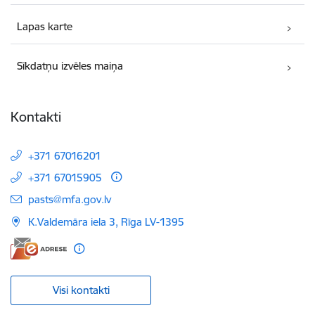
Lapas karte
Sīkdatņu izvēles maiņa
Kontakti
+371 67016201
+371 67015905
E-pasts:
pasts@mfa.gov.lv
K.Valdemāra iela 3, Rīga LV-1395
Visi kontakti