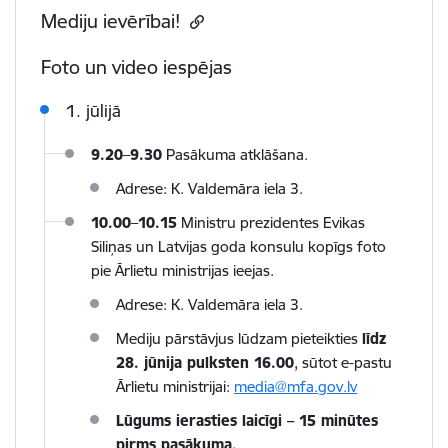
Mediju ievērībai!
Foto un video iespējas
1. j
ūlijā
9.20
–
9.30
Pasākuma atklāšana.
Adrese: K. Valdemāra iela 3.
10
.
00
–
10.15
Ministru prezidentes Evikas
Siliņas un Latvijas goda konsulu kopīgs foto
pie Ārlietu ministrijas ieejas.
Adrese: K. Valdemāra iela 3.
Mediju pārstāvjus lūdzam pieteikties
līdz
28. jūnija pulksten 16.00
, sūtot e-pastu
Ārlietu ministrijai:
media@mfa.gov.lv
Lūgums ierasties laicīgi – 15 minūtes
pirms pasākuma.