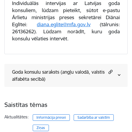
Individuālās intervijas ar Latvijas goda
konsuliem, lūdzam pieteikt, sūtot e-pastu
Ārlietu ministrijas preses sekretārei Diānai
Eglītei:
diana.eglite@mfa.gov.lv
(tālrunis:
26136262). Lūdzam norādīt, kuru goda
konsulu vēlaties intervēt.
Goda konsulu saraksts (angļu valodā, valstis
alfabēta secībā)
Saistītas tēmas
Aktualitātes:
Informācija presei
Sadarbība ar valstīm
Ziņas