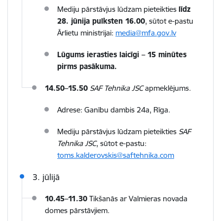
Mediju pārstāvjus lūdzam pieteikties
līdz
28. jūnija pulksten 16.00
, sūtot e-pastu
Ārlietu ministrijai:
media@mfa.gov.lv
Lūgums ierasties laicīgi – 15 minūtes
pirms pasākuma.
14.50–15.50
SAF Tehnika JSC
apmeklējums.
Adrese: Ganību dambis 24a, Rīga.
Mediju pārstāvjus lūdzam pieteikties
SAF
Tehnika JSC
, sūtot e-pastu:
toms.kalderovskis@saftehnika.com
3. jūlijā
10.45–11.30
Tikšanās ar Valmieras novada
domes pārstāvjiem.