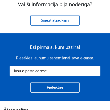
Vai šī informācija bija noderīga?
Sniegt atsauksmi
Esi pirmais, kurš uzzina!
Piesakies jaunumu saņemšanai savā e-pastā.
Kājene
Ātrās saites