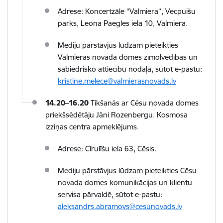
Adrese: Koncertzāle “Valmiera”, Vecpuišu
parks, Leona Paegles iela 10, Valmiera.
Mediju pārstāvjus lūdzam pieteikties
Valmieras novada domes zīmolvedības un
sabiedrisko attiecību nodaļā, sūtot e-pastu:
kristine.melece@valmierasnovads.lv
14.20–16.20
Tikšanās ar Cēsu novada domes
priekšsēdētāju Jāni Rozenbergu. Kosmosa
izziņas centra apmeklējums.
Adrese: Cīrulīšu iela 63, Cēsis.
Mediju pārstāvjus lūdzam pieteikties Cēsu
novada domes komunikācijas un klientu
servisa pārvaldē, sūtot e-pastu:
aleksandrs.abramovs@cesunovads.lv