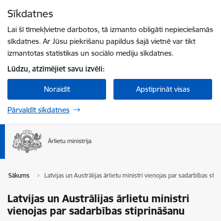
Pāriet uz lapas saturu
Sīkdatnes
Spied
lai meklētu
Enter
Lai šī tīmekļvietne darbotos, tā izmanto obligāti nepieciešamās
sīkdatnes. Ar Jūsu piekrišanu papildus šajā vietnē var tikt
izmantotas statistikas un sociālo mediju sīkdatnes.
Lūdzu, atzīmējiet savu izvēli:
Noraidīt
Apstiprināt visas
Pārvaldīt sīkdatnes
Sākums
Latvijas un Austrālijas ārlietu ministri vienojas par sadarbības sti
Latvijas un Austrālijas ārlietu ministri
vienojas par sadarbības stiprināšanu