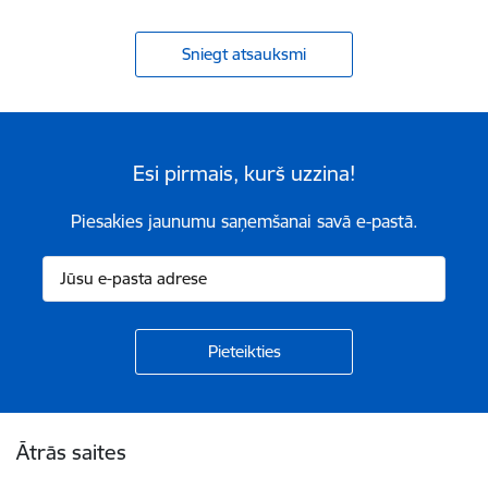
Sniegt atsauksmi
Esi pirmais, kurš uzzina!
Piesakies jaunumu saņemšanai savā e-pastā.
Kājene
Ātrās saites