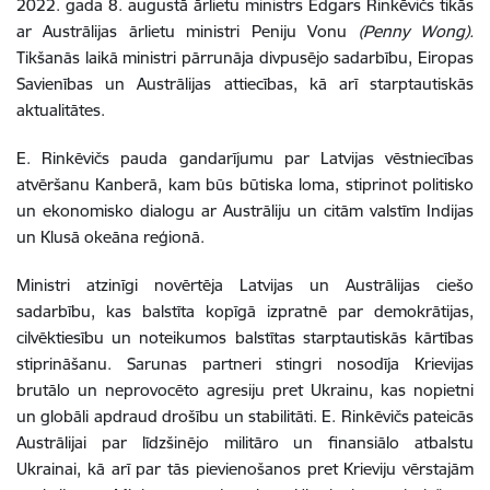
2022. gada 8. augustā ārlietu ministrs Edgars Rinkēvičs tikās
ar Austrālijas ārlietu ministri Peniju Vonu
(Penny Wong).
Tikšanās laikā ministri pārrunāja divpusējo sadarbību, Eiropas
Savienības un Austrālijas attiecības, kā arī starptautiskās
aktualitātes.
E. Rinkēvičs pauda gandarījumu par Latvijas vēstniecības
atvēršanu Kanberā, kam būs būtiska loma, stiprinot politisko
un ekonomisko dialogu ar Austrāliju un citām valstīm Indijas
un Klusā okeāna reģionā.
Ministri atzinīgi novērtēja Latvijas un Austrālijas ciešo
sadarbību, kas balstīta kopīgā izpratnē par demokrātijas,
cilvēktiesību un noteikumos balstītas starptautiskās kārtības
stiprināšanu. Sarunas partneri stingri nosodīja Krievijas
brutālo un neprovocēto agresiju pret Ukrainu, kas nopietni
un globāli apdraud drošību un stabilitāti. E. Rinkēvičs pateicās
Austrālijai par līdzšinējo militāro un finansiālo atbalstu
Ukrainai, kā arī par tās pievienošanos pret Krieviju vērstajām