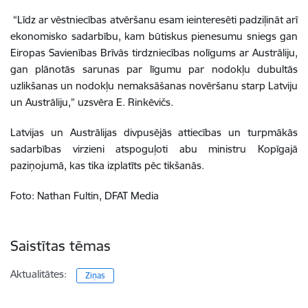
“Līdz ar vēstniecības atvēršanu esam ieinteresēti padziļināt arī
ekonomisko sadarbību, kam būtiskus pienesumu sniegs gan
Eiropas Savienības Brīvās tirdzniecības nolīgums ar Austrāliju,
gan plānotās sarunas par līgumu par nodokļu dubultās
uzlikšanas un nodokļu nemaksāšanas novēršanu starp Latviju
un Austrāliju,” uzsvēra E. Rinkēvičs.
Latvijas un Austrālijas divpusējās attiecības un turpmākās
sadarbības virzieni atspoguļoti abu ministru Kopīgajā
paziņojumā, kas tika izplatīts pēc tikšanās.
Foto: Nathan Fultin, DFAT Media
Saistītas tēmas
Aktualitātes:
Ziņas