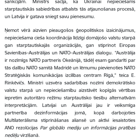
sankcijām. Ministrs sacīja, ka Ukrainai nepieciešams
starptautiskās sabiedrības atbalsts tās atjaunošanas procesā,
un Latvija ir gatava sniegt savu pienesumu.
Ņemot vērā aizvien pieaugošos ģeopolitiskos izaicinājumus,
nepieciešama cieša koordinācija līdzīgi domājošo valstu starpā
gan starptautiskajās organizācijās, gan stiprinot Eiropas
Savienības–Austrālijas un NATO–Austrālijas dialogu. “Austrālija
ir nozīmīgs NATO partneris Okeānijā, tādēļ esam gandarīti par
tās dalību NATO samitā Madridē un lēmumu pievienoties NATO
Stratēģiskās komunikācijas izcilības centram Rīgā,” teica E.
Rinkēvičs. Ministri uzsvēra sadarbības nozīmi demokrātisko
valstu starpā un nepieciešamību aizstāvēt kopīgās vērtības
iepretim autoritāro režīmu starptautisko tiesību alternatīvām
interpretācijām. Latvijai un Austrālijai jau ir veiksmīga
partnerība dezinformācijas jomā, kopā darbojoties
Multilaterālisma stiprināšanas aliansē un aktīvi iesaistoties
ANO rezolūcijas
Par globālo mediju un informācijas pratības
nedēļu
virzīšanā.