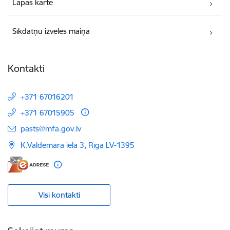
Lapas karte
Sīkdatņu izvēles maiņa
Kontakti
+371 67016201
+371 67015905
E-pasts:
pasts@mfa.gov.lv
K.Valdemāra iela 3, Rīga LV-1395
Visi kontakti