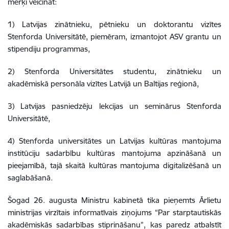
mērķi veicināt:
1) Latvijas zinātnieku, pētnieku un doktorantu vizītes
Stenforda Universitātē, piemēram, izmantojot ASV grantu un
stipendiju programmas,
2) Stenforda Universitātes studentu, zinātnieku un
akadēmiskā personāla vizītes Latvijā un Baltijas reģionā,
3) Latvijas pasniedzēju lekcijas un seminārus Stenforda
Universitātē,
4) Stenforda universitātes un Latvijas kultūras mantojuma
institūciju sadarbību kultūras mantojuma apzināšanā un
pieejamībā, tajā skaitā kultūras mantojuma digitalizēšanā un
saglabāšanā
.
Šogad 26. augusta Ministru kabinetā tika pieņemts Ārlietu
ministrijas virzītais informatīvais ziņojums “Par starptautiskās
akadēmiskās sadarbības stiprināšanu”, kas paredz atbalstīt