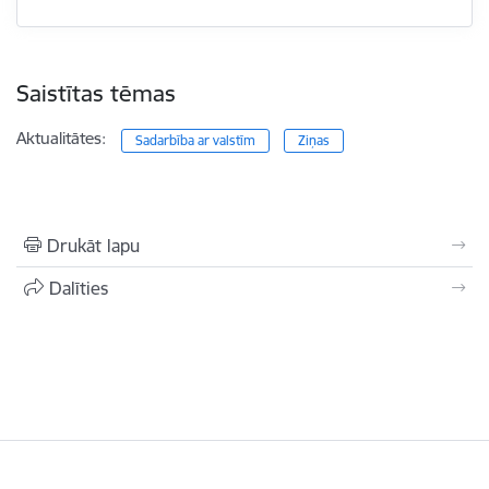
Saistītas tēmas
Aktualitātes:
Sadarbība ar valstīm
Ziņas
Drukāt lapu
Dalīties