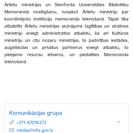
Ārlietu ministrijas un Stenforda Universitātes Bibliotēku
Memoranda noslēgšanu, nosakot Ārlietu ministriju par
koordinējošo institūciju memoranda īstenošanā. Tāpat tika
atbalstīts Ārlietu ministrijas aicinājums Izglītības un zinātnes
ministriju sniegt administratīvo atbalstu, kā arī Kultūras
ministriju un citu nozaru ministrijas, to padotības iestādes,
augstskolas un privātus partnerus sniegt atbalstu, to
pieejamo resursu ietvaros, un piedalīties Memoranda
īstenošanā.
Komunikācijas grupa
+371 67016272
E-pasts:
media@mfa.gov.lv