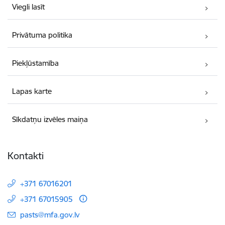
Viegli lasīt
Privātuma politika
Piekļūstamība
Lapas karte
Sīkdatņu izvēles maiņa
Kontakti
+371 67016201
+371 67015905
E-pasts:
pasts@mfa.gov.lv