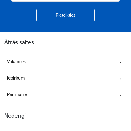
Kājene
Ātrās saites
Vakances
Iepirkumi
Par mums
Noderīgi