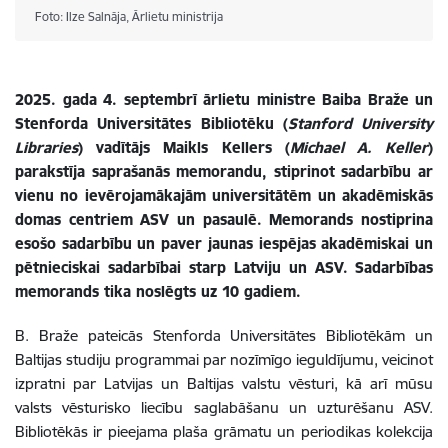
Foto: Ilze Salnāja, Ārlietu ministrija
2025. gada 4. septembrī ārlietu ministre Baiba Braže un
Stenforda Universitātes Bibliotēku (
Stanford University
Libraries
) vadītājs Maikls Kellers (
Michael A. Keller
)
parakstīja saprašanās memorandu, stiprinot sadarbību ar
vienu no ievērojamākajām universitātēm un akadēmiskās
domas centriem ASV un pasaulē. Memorands nostiprina
esošo sadarbību un paver jaunas iespējas akadēmiskai un
pētnieciskai sadarbībai starp Latviju un ASV.
Sadarbības
memorands tika noslēgts uz 10 gadiem.
B. Braže pateicās Stenforda Universitātes Bibliotēkām un
Baltijas studiju programmai par nozīmīgo ieguldījumu, veicinot
izpratni par Latvijas un Baltijas valstu vēsturi, kā arī mūsu
valsts vēsturisko liecību saglabāšanu un uzturēšanu ASV.
Bibliotēkās ir pieejama plaša grāmatu un periodikas kolekcija