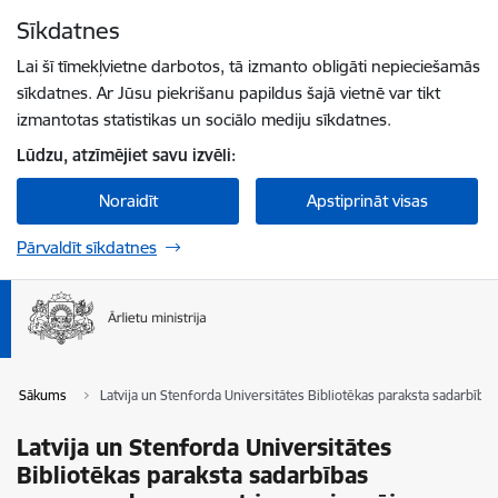
Pāriet uz lapas saturu
Sīkdatnes
Spied
lai meklētu
Enter
Lai šī tīmekļvietne darbotos, tā izmanto obligāti nepieciešamās
sīkdatnes. Ar Jūsu piekrišanu papildus šajā vietnē var tikt
izmantotas statistikas un sociālo mediju sīkdatnes.
Lūdzu, atzīmējiet savu izvēli:
Noraidīt
Apstiprināt visas
Pārvaldīt sīkdatnes
Sākums
Latvija un Stenforda Universitātes Bibliotēkas paraksta sadarbība
Latvija un Stenforda Universitātes
Bibliotēkas paraksta sadarbības