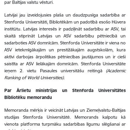
par Baltijas valstu vēsturi.
Latvijai jau
izveidojusies plaša un daudzpusīga sadarbība ar
Stenforda Universitāti, Bibliotēkām un padotībā esošo
Hūvera
institūtu. Latvijas interesēs ir padziļināt sadarbību ar ASV, tai
skaitā stiprināt Latvijas un ASV sadarbību pētniecībā un
sadarboties ASV domnīcām. Stenforda Universitāte ir viena no
ASV ietekmīgākajām un prestižākajām augstskolām, kura
aktīvi darbojas ārpolitikas pētniecības jautājumos un ir cieši
saistīta ar ASV lielākajām domnīcām. Stenforda Universitāte
ieņem 2. vietu Pasaules universitāšu reitingā
(Academic
Ranking of World Universities).
Par Ārlietu ministrijas un Stenforda Universitātes
Bibliotēku memorandu
Memoranda mērķis ir veicināt Latvijas un Ziemeļvalstu-Baltijas
studijas Stenforda Universitātē. Memorands kalpotu kā
vienota platforma turpmāku sadarbības līgumu slēgšanai ar