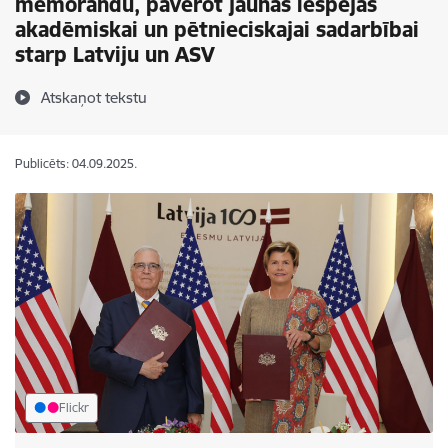
memorandu, paverot jaunas iespējas
akadēmiskai un pētnieciskajai sadarbībai
starp Latviju un ASV
Atskaņot tekstu
Publicēts: 04.09.2025.
Flickr