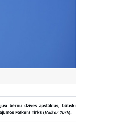
ājusi bērnu dzīves apstākļus, būtiski
tājumos Folkers Tirks (
Volker T
ü
rk
).