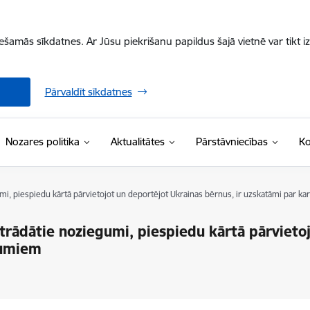
iešamās sīkdatnes. Ar Jūsu piekrišanu papildus šajā vietnē var tikt i
Pārvaldīt sīkdatnes
Nozares politika
Aktualitātes
Pārstāvniecības
Ko
mi, piespiedu kārtā pārvietojot un deportējot Ukrainas bērnus, ir uzskatāmi par 
trādātie noziegumi, piespiedu kārtā pārvieto
gumiem