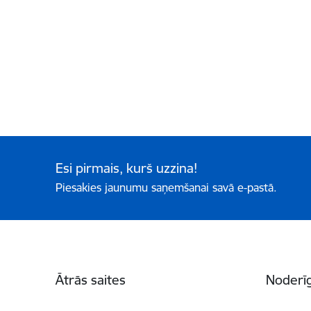
Esi pirmais, kurš uzzina!
Piesakies jaunumu saņemšanai savā e-pastā.
Kājene
Ātrās saites
Noderīg