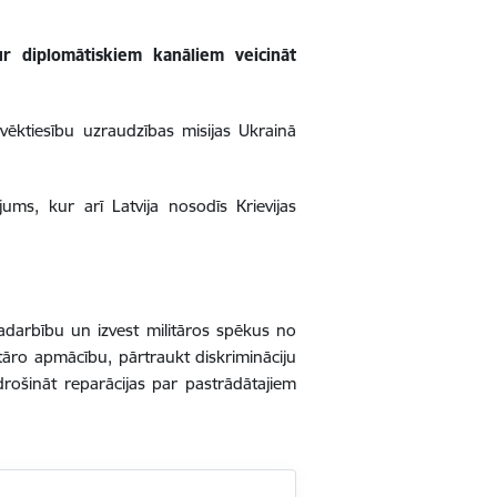
ur diplomātiskiem kanāliem veicināt
ēktiesību uzraudzības misijas Ukrainā
ums, kur arī Latvija nosodīs Krievijas
adarbību un izvest militāros spēkus no
itāro apmācību, pārtraukt diskrimināciju
rošināt reparācijas par pastrādātajiem