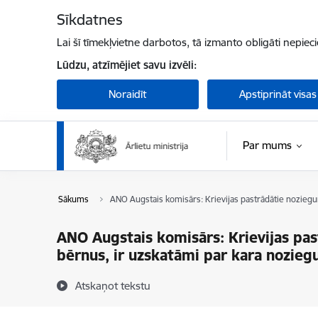
Pāriet uz lapas saturu
Sīkdatnes
Lai šī tīmekļvietne darbotos, tā izmanto obligāti nepiec
Lūdzu, atzīmējiet savu izvēli:
Noraidīt
Apstiprināt visas
Par mums
Sākums
ANO Augstais komisārs: Krievijas pastrādātie noziegu
ANO Augstais komisārs: Krievijas pas
bērnus, ir uzskatāmi par kara nozie
Atskaņot tekstu