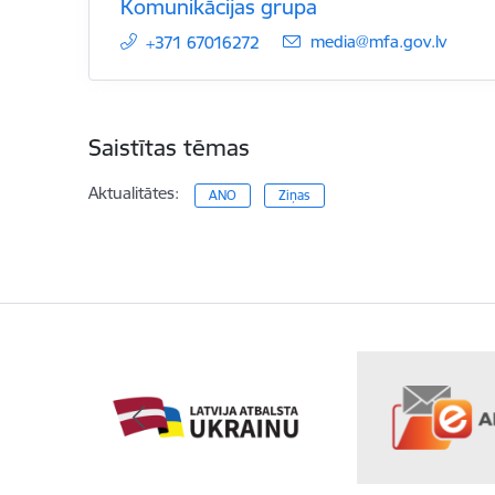
Komunikācijas grupa
E-pasts:
media@mfa.gov.lv
+371 67016272
Saistītas tēmas
Aktualitātes:
ANO
Ziņas