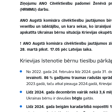
Ziņojumu ANO Cilvēktiesību padomei Ženēvā pre
(HRMMU) darbu.
ANO Augstā komisāra cilvēktiesību jautājumos biro
veselību un labklājību, un kara sekas, ko izraisīju
apskatīta Ukrainas bērnu situācija Krievijas okupēta
❗
ANO Augstā komisāra cilvēktiesību jautājumos zi
28. martā plkst. 17.05 pēc Latvijas laika.
Krievijas īstenotie bērnu tiesību pārkā
No 2022. gada 24. februāra līdz 2024. gada 31. 
ievainoti. 86 % gadījumu traumas radušās sprād
2023.gadā, taču atkal pieauga 2024.gadā, Krievijai
Līdz 2024. gada decembrim vairāk nekā 3,6 miljo
Ukrainas bērnu ir devušies
bēgļu
gaitās.
Līdz 2024. gada beigām karadarbībā nopostīti 