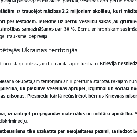
iekļuvi pienācīgam mājoklim, pārtikai, veselības aprūpei un nodarb
stādēm
, tā
traucējot mācības
2,2 miljoniem skolēnu, kuri mācīb
prūpes iestādēm.
Ietekme uz bērnu veselību sākās jau grūtnie
 dzimstības samazināšanos par 30 %.
Bērnu ar hroniskām saslimšan
gs, trauksme, depresija.
ētajās Ukrainas teritorijās
etrunā starptautiskajām humanitārajām tiesībām.
Krievija nesnied
spiešana okupētajām teritorijām
arī ir pretrunā starptautiskajām hu
pliecība, un piekļuve veselības aprūpei, izglītībai un sociālā n
as pilsoņus.
Piespiedu kārtā reģistrējot bērnus Krievijas pilso
ma, izmantojot propagandas materiālus un militāro apmācību.
S
diskrimināciju.
balstīšana tika uzskatīta par nelojalitātes pazīmi, tā
liedzot b