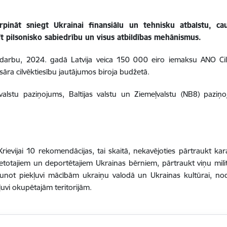
urpināt sniegt Ukrainai finansiālu un tehnisku atbalstu, ca
 pilsonisko sabiedrību un visus atbildības mehānismus.
 darbu, 2024. gadā Latvija veica 150 000 eiro iemaksu ANO Cilv
ra cilvēktiesību jautājumos biroja budžetā.
alstu paziņojums, Baltijas valstu un Ziemeļvalstu (NB8) paziņoj
vijai 10 rekomendācijas, tai skaitā, nekavējoties pārtraukt kar
vietotajiem un deportētajiem Ukrainas bērniem, pārtraukt viņu mil
jaunot piekļuvi mācībām ukraiņu valodā un Ukrainas kultūrai, nod
uvi okupētajām teritorijām.