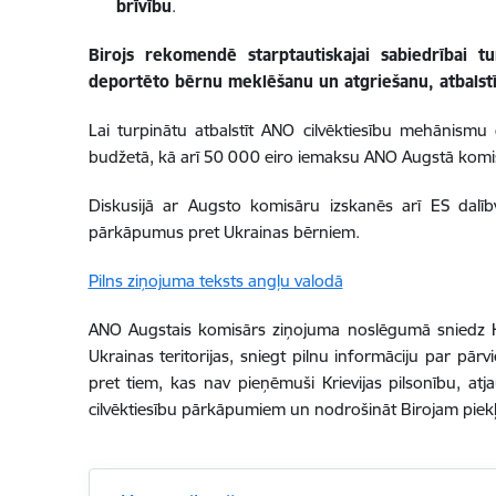
brīvību
.
Birojs rekomendē starptautiskajai sabiedrībai t
deportēto bērnu meklēšanu un atgriešanu, atbalstīt
Lai turpinātu atbalstīt ANO cilvēktiesību mehānismu
budžetā, kā arī 50 000 eiro iemaksu ANO Augstā komisā
Diskusijā ar Augsto komisāru izskanēs arī ES dalībv
pārkāpumus pret Ukrainas bērniem.
Pilns ziņojuma teksts angļu valodā
ANO Augstais komisārs ziņojuma noslēgumā sniedz Krie
Ukrainas teritorijas, sniegt pilnu informāciju par pār
pret tiem, kas nav pieņēmuši Krievijas pilsonību, at
cilvēktiesību pārkāpumiem un nodrošināt Birojam piekļ