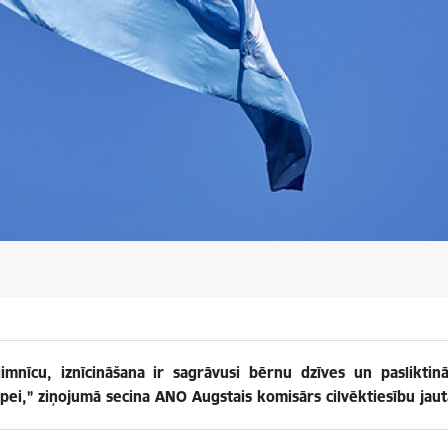
limnīcu, iznīcināšana ir sagrāvusi bērnu dzīves un pasliktin
rūpei,” ziņojumā secina ANO Augstais komisārs cilvēktiesību jau