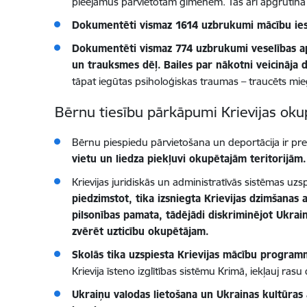
pieejamus pārvietotām ģimenēm. Tas arī apgrūtina p
Dokumentēti vismaz 1614 uzbrukumi mācību ie
Dokumentēti vismaz 774 uzbrukumi veselības a
un trauksmes dēļ.
Bailes par nākotni veicināja
tāpat iegūtas psiholoģiskas traumas – traucēts mie
Bērnu tiesību pārkāpumi Krievijas okup
Bērnu piespiedu pārvietošana un deportācija
ir pr
vietu un liedza piekļuvi okupētajām teritorijām.
Krievijas juridiskās un administratīvās sistēmas uz
piedzimstot, tika izsniegta Krievijas dzimšanas a
pilsonības pamata, tādējādi diskriminējot Ukrain
zvērēt uzticību okupētājam.
Skolās tika uzspiesta Krievijas mācību program
Krievija īsteno izglītības sistēmu Krimā, iekļauj rasu 
Ukraiņu valodas lietošana un Ukrainas kultūras at