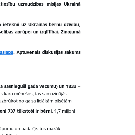
iesību uzraudzības misijas Ukrainā
ra ietekmi uz Ukrainas bērnu dzīvību,
elības aprūpei un izglītībai. Ziņojumā
aslapā
. Aptuvenais diskusijas sākums
ja sasnieguši gada vecumu)
un 1833 –
ajos kara mēnešos, tas samazinājās
uzbrūkot no gaisa lielākām pilsētām.
ni 737 tūkstoši ir bērni
. 1,7 miljoni
 kāpumu un padarījis tos mazāk