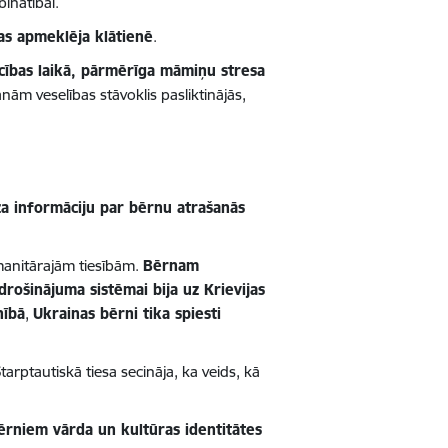
inātībai.
as apmeklēja klātienē
.
cības laikā, pārmērīga māmiņu stresa
ām veselības stāvoklis pasliktinājās,
za informāciju par bērnu atrašanās
manitārajām tiesībām.
Bērnam
odrošinājuma sistēmai bija uz Krievijas
nībā
,
Ukrainas bērni tika spiesti
tarptautiskā tiesa secināja, ka veids, kā
ērniem vārda un kultūras identitātes