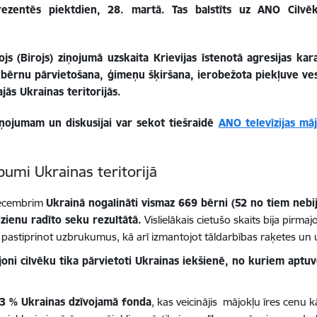
zentēs piektdien, 28. martā. Tas balstīts uz ANO Cilvēkt
js (Birojs) ziņojumā uzskaita Krievijas īstenotā agresijas ka
si bērnu pārvietošana, ģimeņu šķiršana, ierobežota piekļuve ves
jās Ukrainas teritorijās.
ņojumam un diskusijai var sekot tiešraidē
ANO televīzijas māj
pumi Ukrainas teritorijā
decembrim
Ukrainā nogalināti vismaz 669 bērni
(52 no tiem nebi
zienu radīto seku rezultātā.
Vislielākais cietušo skaits bija pirm
 pastiprinot uzbrukumus, kā arī izmantojot tāldarbības raķetes un 
ni cilvēku tika pārvietoti Ukrainas iekšienē, no kuriem aptuve
13 % Ukrainas dzīvojamā fonda
, kas veicinājis mājokļu īres cenu