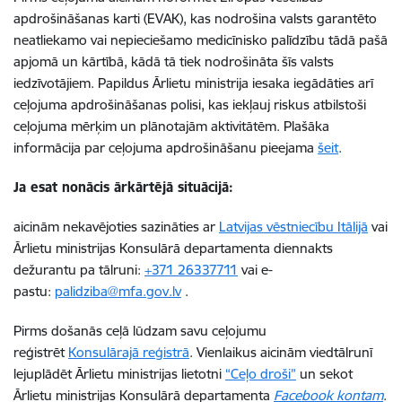
apdrošināšanas karti (EVAK), kas nodrošina valsts garantēto
neatliekamo vai nepieciešamo medicīnisko palīdzību tādā pašā
apjomā un kārtībā, kādā tā tiek nodrošināta šīs valsts
iedzīvotājiem. Papildus Ārlietu ministrija iesaka iegādāties arī
ceļojuma apdrošināšanas polisi, kas iekļauj riskus atbilstoši
ceļojuma mērķim un plānotajām aktivitātēm. Plašāka
informācija par ceļojuma apdrošināšanu pieejama
šeit
.
Ja esat nonācis ārkārtējā situācijā:
aicinām nekavējoties sazināties ar
Latvijas vēstniecību Itālijā
vai
Ārlietu ministrijas Konsulārā departamenta diennakts
dežurantu pa tālruni:
+371 26337711
vai e-
pastu:
palidziba@mfa.gov.lv
.
Pirms došanās ceļā lūdzam savu ceļojumu
reģistrēt
Konsulārajā reģistrā
. Vienlaikus aicinām viedtālrunī
lejuplādēt Ārlietu ministrijas lietotni
“Ceļo droši”
un sekot
Ārlietu ministrijas Konsulārā departamenta
Facebook kontam
.