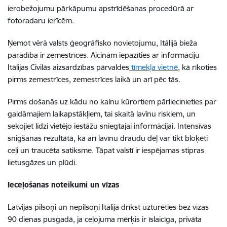
ierobežojumu pārkāpumu apstrīdēšanas procedūrā ar
fotoradaru ierīcēm.
Ņemot vērā valsts ģeogrāfisko novietojumu, Itālijā bieža
parādība ir zemestrīces. Aicinām iepazīties ar informāciju
Itālijas Civilās aizsardzības pārvaldes
tīmekļa vietnē
, kā rīkoties
pirms zemestrīces, zemestrīces laikā un arī pēc tās.
Pirms došanās uz kādu no kalnu kūrortiem pārliecinieties par
gaidāmajiem laikapstākļiem, tai skaitā lavīnu riskiem, un
sekojiet līdzi vietējo iestāžu sniegtajai informācijai. Intensīvas
snigšanas rezultātā, kā arī lavīnu draudu dēļ var tikt bloķēti
ceļi un traucēta satiksme. Tāpat valstī ir iespējamas stipras
lietusgāzes un plūdi.
Ieceļošanas noteikumi un vīzas
Latvijas pilsoņi un nepilsoņi Itālijā drīkst uzturēties bez vīzas
90 dienas pusgadā, ja ceļojuma mērķis ir īslaicīga, privāta