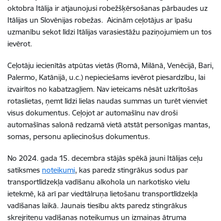
oktobra Itālija ir atjaunojusi robežšķērsošanas pārbaudes uz
Itālijas un Slovēnijas robežas. Aicinām ceļotājus ar īpašu
uzmanību sekot līdzi Itālijas varasiestāžu paziņojumiem un tos
ievērot.
Ceļotāju iecienītās atpūtas vietās (Romā, Milānā, Venēcijā, Bari,
Palermo, Katānijā, u.c.) nepieciešams ievērot piesardzību, lai
izvairītos no kabatzagļiem. Nav ieteicams nēsāt uzkrītošas
rotaslietas, ņemt līdzi lielas naudas summas un turēt vienviet
visus dokumentus. Ceļojot ar automašīnu nav droši
automašīnas salonā redzamā vietā atstāt personīgas mantas,
somas, personu apliecinošus dokumentus.
No 2024. gada 15. decembra stājās spēkā jauni Itālijas ceļu
satiksmes
noteikumi
, kas paredz stingrākus sodus par
transportlīdzekļa vadīšanu alkohola un narkotisko vielu
ietekmē, kā arī par viedtālruņa lietošanu transportlīdzekļa
vadīšanas laikā. Jaunais tiesību akts paredz stingrākus
skrejriteņu vadīšanas noteikumus un izmaiņas ātruma