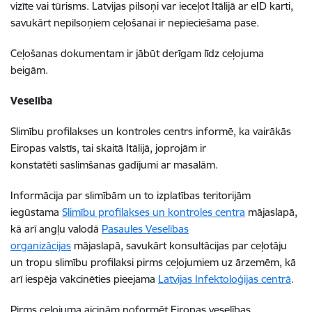
vizīte vai tūrisms. Latvijas pilsoņi var ieceļot Itālijā ar eID karti,
savukārt nepilsoņiem ceļošanai ir nepieciešama pase.
Ceļošanas dokumentam ir jābūt derīgam līdz ceļojuma
beigām.
Veselība
Slimību profilakses un kontroles centrs informē, ka vairākās
Eiropas valstīs, tai skaitā Itālijā, joprojām ir
konstatēti saslimšanas gadījumi ar masalām.
Informācija par slimībām un to izplatības teritorijām
iegūstama
Slimību profilakses un kontroles centra
mājaslapā,
kā arī angļu valodā
Pasaules Veselības
organizācijas
mājaslapā, savukārt konsultācijas par ceļotāju
un tropu slimību profilaksi pirms ceļojumiem uz ārzemēm, kā
arī iespēja vakcinēties pieejama
Latvijas Infektoloģijas centrā
.
Pirms ceļojuma aicinām noformēt Eiropas veselības