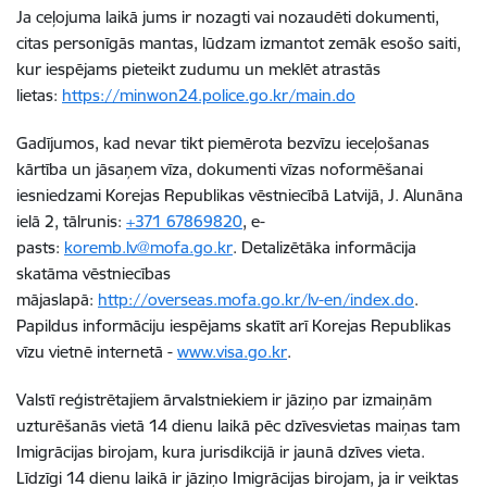
Ja ceļojuma laikā jums ir nozagti vai nozaudēti dokumenti,
citas personīgās mantas, lūdzam izmantot zemāk esošo saiti,
kur iespējams pieteikt zudumu un meklēt atrastās
lietas:
https://minwon24.police.go.kr/main.do
Gadījumos, kad nevar tikt piemērota bezvīzu ieceļošanas
kārtība un jāsaņem vīza, dokumenti vīzas noformēšanai
iesniedzami Korejas Republikas vēstniecībā Latvijā, J. Alunāna
ielā 2, tālrunis:
+371 67869820
, e-
pasts:
koremb.lv@mofa.go.kr
. Detalizētāka informācija
skatāma vēstniecības
mājaslapā:
http://overseas.mofa.go.kr/lv-en/index.do
.
Papildus informāciju iespējams skatīt arī Korejas Republikas
vīzu vietnē internetā -
www.visa.go.kr
.
Valstī reģistrētajiem ārvalstniekiem ir jāziņo par izmaiņām
uzturēšanās vietā 14 dienu laikā pēc dzīvesvietas maiņas tam
Imigrācijas birojam, kura jurisdikcijā ir jaunā dzīves vieta.
Līdzīgi 14 dienu laikā ir jāziņo Imigrācijas birojam, ja ir veiktas