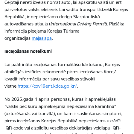
Ceļotāji nereti izvēlas nomāt auto, lai apskatītu valsti un ērti
pārvietotos valsts iekšienē. Lai vadītu transportlīdzekli Korejas
Republikā, ir nepieciešama derīga Starptautiskā
autovadīšanas atļauja (
International Driving Permit
). Plašāka
informācija pieejama Korejas Tūrisma
organizācijas
mājaslapā
.
Ieceļošanas noteikumi
Lai paātrinātu ieceļošanas formalitāšu kārtošanu, Korejas
atbildīgās iestādes rekomendē pirms ieceļošanas Korejā
ievadīt informāciju par savu veselības stāvokli
vietnē
https://cov19ent.kdca.go.kr/
.
No 2025.gada 1.aprīļa personas, kuras ir apmeklējušas
"valstis pēc kuru apmeklējuma nepieciešama karantīna"
(uzturēšanās vai tranzītā), un kam ir saslimšanas simptomi,
pirms ieceļošanas Korejas Republikā nepieciešams uzrādīt
QR-code vai aizpildītu veselības deklarācijas veidlapu. QR-