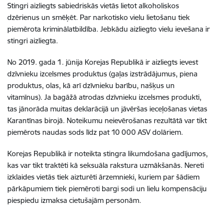
Stingri aizliegts sabiedriskās vietās lietot alkoholiskos
dzērienus un smēķēt. Par narkotisko vielu lietošanu tiek
piemērota kriminālatbildība. Jebkādu aizliegto vielu ievešana ir
stingri aizliegta.
No 2019. gada 1. jūnija Korejas Republikā ir aizliegts ievest
dzīvnieku izcelsmes produktus (gaļas izstrādājumus, piena
produktus, olas, kā arī dzīvnieku barību, našķus un
vitamīnus). Ja bagāžā atrodas dzīvnieku izcelsmes produkti,
tas jānorāda muitas deklarācijā un jāvēršas ieceļošanas vietas
Karantīnas birojā. Noteikumu neievērošanas rezultātā var tikt
piemērots naudas sods līdz pat 10 000 ASV dolāriem.
Korejas Republikā ir noteikta stingra likumdošana gadījumos,
kas var tikt traktēti kā seksuāla rakstura uzmākšanās. Nereti
izklaides vietās tiek aizturēti ārzemnieki, kuriem par šādiem
pārkāpumiem tiek piemēroti bargi sodi un lielu kompensāciju
piespiedu izmaksa cietušajām personām.