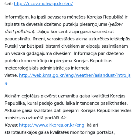
šeit:
http://ncov.mohw.go.kr/en/
Informējam, ka īpaši pavasara mēnešos Korejas Republikā ir
izplatīts tā dēvētais dzelteno putekļu piesārņojums (
yellow
dust pollution
). Daļiņu koncentrācijai gaisā sasniedzot
paaugstinātu līmeni, varasiestādes aicina uzturēties iekštelpās.
Putekļi var būt īpaši bīstami cilvēkiem ar elpceļu saslimšanām
un vecāka gadagājuma cilvēkiem. Informācija par dzelteno
putekļu koncentrāciju ir pieejama Korejas Republikas
meteoroloģiskās administrācijas interneta
vietnē:
http://web.kma.go.kr/eng/weather/asiandust/intro.js
p
.
Aicinām ceļotājus pievērst uzmanību gaisa kvalitātei Korejas
Republikā, kurai pēdējo gadu laikā ir tendence pasliktināties.
Aktuālie gaisa kvalitātes dati pieejami Korejas Republikas Vides
ministrijas uzturētā portālā
Air
Korea
:
https://www.airkorea.or.kr/eng
, kā arī
starptautiskajos gaisa kvalitātes monitoringa portālos,