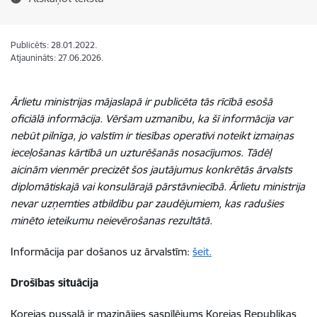
Publicēts: 28.01.2022.
Atjaunināts: 27.06.2026.
Ārlietu ministrijas mājaslapā ir publicēta tās rīcībā esošā
oficiālā informācija. Vēršam uzmanību, ka šī informācija var
nebūt pilnīga, jo valstīm ir tiesības operatīvi noteikt izmaiņas
ieceļošanas kārtībā un uzturēšanās nosacījumos. Tādēļ
aicinām vienmēr precizēt šos jautājumus konkrētās ārvalsts
diplomātiskajā vai konsulārajā pārstāvniecībā. Ārlietu ministrija
nevar uzņemties atbildību par zaudējumiem, kas radušies
minēto ieteikumu neievērošanas rezultātā.
Informācija par došanos uz ārvalstīm:
šeit.
Drošības situācija
Korejas pussalā ir mazinājies saspīlējums Korejas Republikas