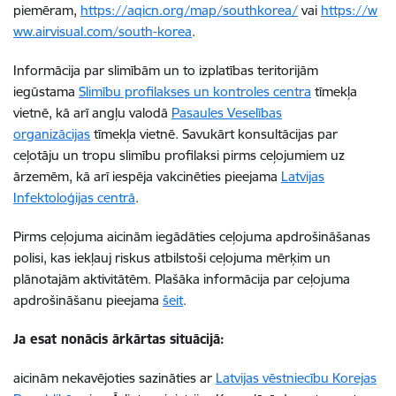
piemēram,
https://aqicn.org/map/southkorea/
vai
https://w
ww.airvisual.com/south-korea
.
Informācija par slimībām un to izplatības teritorijām
iegūstama
Slimību profilakses un kontroles centra
tīmekļa
vietnē, kā arī angļu valodā
Pasaules Veselības
organizācijas
tīmekļa vietnē. Savukārt konsultācijas par
ceļotāju un tropu slimību profilaksi pirms ceļojumiem uz
ārzemēm, kā arī iespēja vakcinēties pieejama
Latvijas
Infektoloģijas centrā
.
Pirms ceļojuma aicinām iegādāties ceļojuma apdrošināšanas
polisi, kas iekļauj riskus atbilstoši ceļojuma mērķim un
plānotajām aktivitātēm. Plašāka informācija par ceļojuma
apdrošināšanu pieejama
šeit
.
Ja esat nonācis ārkārtas situācijā:
aicinām nekavējoties sazināties ar
Latvijas vēstniecību Korejas