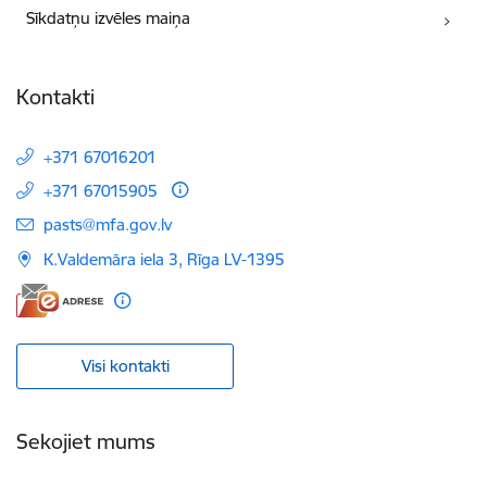
Sīkdatņu izvēles maiņa
Kontakti
+371 67016201
+371 67015905
E-pasts:
pasts@mfa.gov.lv
K.Valdemāra iela 3, Rīga LV-1395
Visi kontakti
Sekojiet mums