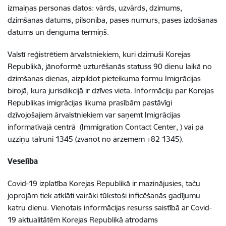
izmaiņas personas datos: vārds, uzvārds, dzimums,
dzimšanas datums, pilsonība, pases numurs, pases izdošanas
datums un derīguma termiņš.
Valstī reģistrētiem ārvalstniekiem, kuri dzimuši Korejas
Republikā, jānoformē uzturēšanās statuss 90 dienu laikā no
dzimšanas dienas, aizpildot pieteikuma formu Imigrācijas
birojā, kura jurisdikcijā ir dzīves vieta. Informāciju par Korejas
Republikas imigrācijas likuma prasībām pastāvīgi
dzīvojošajiem ārvalstniekiem var saņemt Imigrācijas
informatīvajā centrā (Immigration Contact Center, ) vai pa
uzziņu tālruni 1345 (zvanot no ārzemēm +82 1345).
Veselība
Covid-19 izplatība Korejas Republikā ir mazinājusies, taču
joprojām tiek atklāti vairāki tūkstoši inficēšanās gadījumu
katru dienu. Vienotais informācijas resurss saistībā ar Covid-
19 aktualitātēm Korejas Republikā atrodams