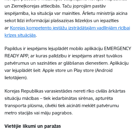
un Ziemeļkorejas attiecībās. Taču joprojām pastāv
iespējamība, ka situācija var mainīties. Ārlietu ministrija aicina
sekot līdzi informācijai plašsaziņas līdzekļos un iepazīties
ar
Korejas kompetento iestāžu izstrādātajām vadlīnijām rīcībai
krīzes situācijās
.
Papildus ir iespējams lejuplādēt mobilo aplikāciju EMERGENCY
READY APP, ar kuras palīdzību ir iespējams atrast tuvākos
patvērumus un sazināties ar glābšanas dienestiem. Aplikāciju
var lejuplādēt šeit: Apple store un Play store (Android
lietotājiem).
Korejas Republikas varasiestādes nereti rīko civilās ārkārtas
situāciju mācības – tiek iedarbinātas sirēnas, apturēta
transporta plūsma, cilvēki tiek aicināti meklēt patvērumu
metro stacijās vai māju pagrabos.
Vietējie likumi un paražas