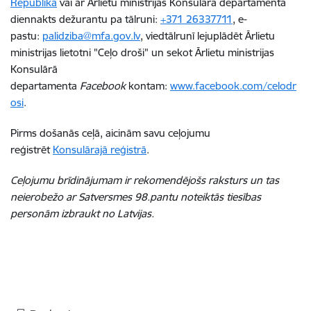
Republikā
vai ar Ārlietu ministrijas Konsulārā departamenta
diennakts dežurantu pa tālruni:
+371 26337711
, e-
pastu:
palidziba@mfa.gov.lv
, viedtālrunī lejuplādēt Ārlietu
ministrijas lietotni "Ceļo droši" un sekot Ārlietu ministrijas
Konsulārā
departamenta
Facebook
kontam:
www.facebook.com/celodr
osi
.
Pirms došanās ceļā, aicinām savu ceļojumu
reģistrēt
Konsulārajā reģistrā
.
Ceļojumu brīdinājumam ir rekomendējošs raksturs un tas
neierobežo ar Satversmes 98.pantu noteiktās tiesības
personām izbraukt no Latvijas.