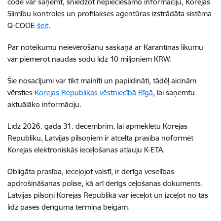
code var saņemt, sniedzot nepieciešamo informāciju, Korejas
Slimību kontroles un profilakses aģentūras izstrādāta sistēma
Q-CODE
šeit
.
Par noteikumu neievērošanu saskaņā ar Karantīnas likumu
var piemērot naudas sodu līdz 10 miljoniem KRW.
Šie nosacījumi var tikt mainīti un papildināti, tādēļ aicinām
vērsties
Korejas Republikas vēstniecībā Rīgā
, lai saņemtu
aktuālāko informāciju.
Līdz 2026. gada 31. decembrim, lai apmeklētu Korejas
Republiku, Latvijas pilsoņiem ir atcelta prasība noformēt
Korejas elektroniskās ieceļošanas atļauju K-ETA.
Obligāta prasība, ieceļojot valstī, ir derīga veselības
apdrošināšanas polise, kā arī derīgs ceļošanas dokuments.
Latvijas pilsoņi Korejas Republikā var ieceļot un izceļot no tās
līdz pases derīguma termiņa beigām.