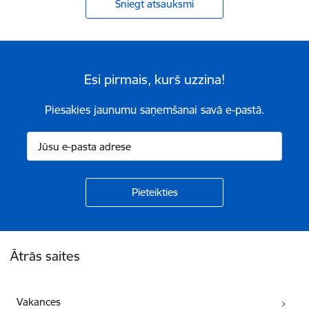
Sniegt atsauksmi
Esi pirmais, kurš uzzina!
Piesakies jaunumu saņemšanai savā e-pastā.
Kājene
Ātrās saites
Vakances