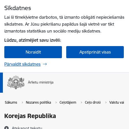
Pāriet uz lapas saturu
Sīkdatnes
Spied
lai meklētu
Enter
Lai šī tīmekļvietne darbotos, tā izmanto obligāti nepieciešamās
sīkdatnes. Ar Jūsu piekrišanu papildus šajā vietnē var tikt
izmantotas statistikas un sociālo mediju sīkdatnes.
Lūdzu, atzīmējiet savu izvēli:
Noraidīt
Apstiprināt visas
Pārvaldīt sīkdatnes
Sākums
Nozares politika
Ceļotājiem
Ceļo droši
Valstu vai t
Korejas Republika
Atskaņot tekstu