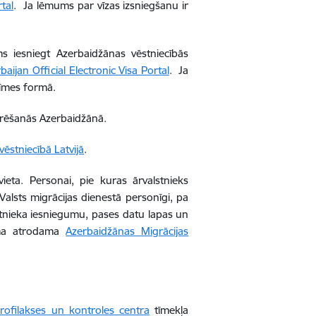
tal
. Ja lēmums par vīzas izsniegšanu ir
ams iesniegt Azerbaidžānas vēstniecībās
aijan Official Electronic Visa Portal
. Ja
elīmes formā.
turēšanās Azerbaidžānā.
ēstniecībā Latvijā
.
vieta. Personai, pie kuras ārvalstnieks
Valsts migrācijas dienestā personīgi, pa
stnieka iesniegumu, pases datu lapas un
orma atrodama
Azerbaidžānas Migrācijas
rofilakses un kontroles centra
tīmekļa