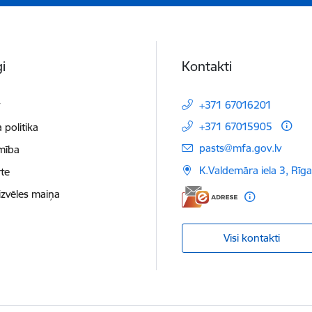
i
Kontakti
t
+371 67016201
+371 67015905
 politika
E-pasts:
pasts@mfa.gov.lv
mība
K.Valdemāra iela 3, Rīg
te
izvēles maiņa
Visi kontakti