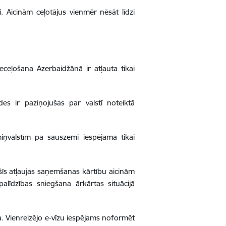
 Aicinām ceļotājus vienmēr nēsāt līdzi
eļošana Azerbaidžānā ir atļauta tikai
des ir paziņojušas par valstī noteiktā
iņvalstīm pa sauszemi iespējama tikai
šīs atļaujas saņemšanas kārtību aicinām
palīdzības sniegšana ārkārtas situācijā
a. Vienreizējo e-vīzu iespējams noformēt