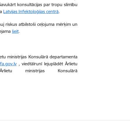
Savukārt konsultācijas par tropu slimību
ma
Latvijas Infektoloģijas centrā
.
auj riskus atbilstoši ceļojuma mērķim un
eejama
šeit
.
ietu ministrijas Konsulārā departamenta
fa.gov.lv
, viedtālrunī lejuplādēt Ārlietu
u ministrijas Konsulārā