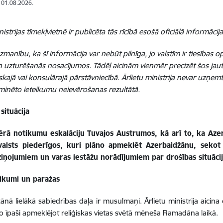
: 01.08.2026.
nistrijas tīmekļvietnē ir publicēta tās rīcībā esošā oficiālā informācija
manību, ka šī informācija var nebūt pilnīga, jo valstīm ir tiesības o
n uzturēšanās nosacījumos. Tādēļ aicinām vienmēr precizēt šos jau
skajā vai konsulārajā pārstāvniecībā. Ārlietu ministrija nevar uzņem
minēto ieteikumu neievērošanas rezultātā.
situācija
rā notikumu eskalāciju Tuvajos Austrumos, kā arī to, ka Azer
 valsts piederīgos, kuri plāno apmeklēt Azerbaidžānu, sekot 
 ziņojumiem un varas iestāžu norādījumiem par drošības situāci
likumi un paražas
ānā lielākā sabiedrības daļa ir musulmaņi. Ārlietu ministrija aicina 
jo īpaši apmeklējot reliģiskas vietas svētā mēneša Ramadāna laikā.