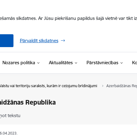
iešamās sīkdatnes. Ar Jūsu piekrišanu papildus šajā vietnē var tikt i
Pārvaldīt sīkdatnes
Nozares politika
Aktualitātes
Pārstāvniecības
Ko
Valstu vai teritoriju saraksts, kurām ir ceļojumu brīdinājumi
Azerbaidžānas Re
idžānas Republika
ņot tekstu
26.04.2023.