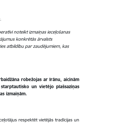
.
peratīvi noteikt izmaiņas ieceļošanas
tājumus konkrētās ārvalsts
ties atbildību par zaudējumiem, kas
baidžāna robežojas ar Irānu, aicinām
starptautisko un vietējo plašsaziņas
jas izmaiņām.
ceļotājus respektēt vietējās tradīcijas un