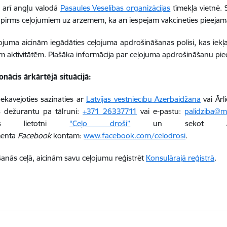
ā arī angļu valodā
Pasaules Veselības organizācijas
tīmekļa vietnē. 
i pirms ceļojumiem uz ārzemēm, kā arī iespējām vakcinēties pieeja
ojuma aicinām iegādāties ceļojuma apdrošināšanas polisi, kas iekļ
m aktivitātēm. Plašāka informācija par ceļojuma apdrošināšanu pi
onācis ārkārtējā situācijā:
ekavējoties sazināties ar
Latvijas vēstniecību Azerbaidžānā
vai Ārl
s dežurantu pa tālruni:
+371 26337711
vai e-pastu:
palidziba@m
rijas lietotni
“Ceļo droši”
un sekot Ārliet
menta
Facebook
kontam:
www.facebook.com/celodrosi
.
anās ceļā, aicinām savu ceļojumu reģistrēt
Konsulārajā reģistrā
.