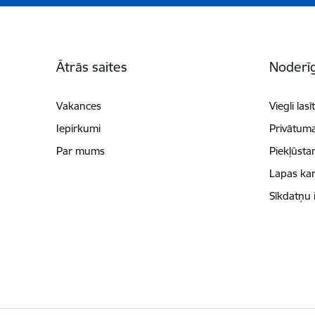
Kājene
Ātrās saites
Noderīg
Vakances
Viegli lasī
Iepirkumi
Privātuma
Par mums
Piekļūsta
Lapas kar
Sīkdatņu 