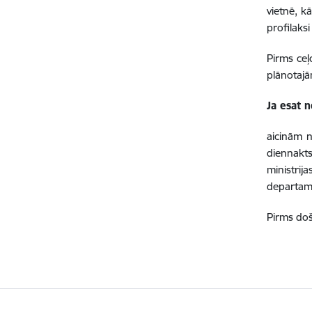
vietnē, k
profilaks
Pirms ceļ
plānotajā
Ja esat n
aicinām n
diennakt
minist
departa
Pirms doš