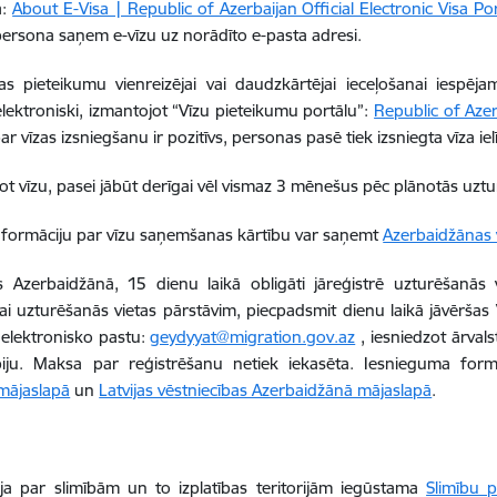
ā:
About E-Visa | Republic of Azerbaijan Official Electronic Visa Por
 persona saņem e-vīzu uz norādīto e-pasta adresi.
as pieteikumu vienreizējai vai daudzkārtējai ieceļošanai iespēj
 elektroniski, izmantojot “Vīzu pieteikumu portālu”:
Republic of Azerb
r vīzas izsniegšanu ir pozitīvs, personas pasē tiek izsniegta vīza i
t vīzu, pasei jābūt derīgai vēl vismaz 3 mēnešus pēc plānotās uz
nformāciju par vīzu saņemšanas kārtību var saņemt
Azerbaidžānas v
s Azerbaidžānā, 15 dienu laikā obligāti jāreģistrē uzturēšanās 
ai uzturēšanās vietas pārstāvim, piecpadsmit dienu laikā jāvēršas 
 elektronisko pastu:
geydyyat@migration.gov.az
, iesniedzot ārval
piju. Maksa par reģistrēšanu netiek iekasēta. Iesnieguma f
mājaslapā
un
Latvijas vēstniecības Azerbaidžānā mājaslapā
.
ja par slimībām un to izplatības teritorijām iegūstama
Slimību p