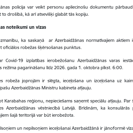
ānas policija var veikt personu apliecinošu dokumentu pārbaudi.
t to drošībā, kā arī atsevišķi glabāt tās kopiju.
nas noteikumi un vīzas
zmanību, ka saskaņā ar Azerbaidžānas normatīvajiem aktiem iec
t oficiālos robežas šķērsošanas punktus.
 ar Covid-19 izplatības ierobežošanu Azerbaidžānas varas iestā
s režīma pagarināšanu līdz 2026. gada 1. oktobra plkst. 6:00.
s robeža joprojām ir slēgta, ieceļošana un izceļošana uz kaim
pašu Azerbaidžānas Ministru kabineta atļauju.
t Karabahas reģionu, nepieciešams saņemt speciālu atļauju. Par 
ies Azerbaidžānas vēstniecībā Latvijā. Brīdinām, ka konsulārās 
iem šajā teritorijā var būt ierobežota.
pilsoņiem un nepilsoņiem ieceļošanai Azerbaidžānā ir jānoformē vīz