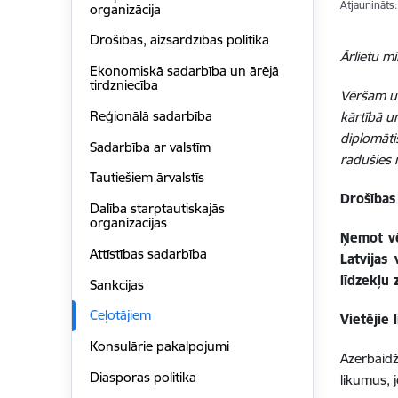
Atjaunināts
organizācija
Drošības, aizsardzības politika
Ārlietu mi
Ekonomiskā sadarbība un ārējā
tirdzniecība
Vēršam uz
Reģionālā sadarbība
kārtībā u
diplomāti
Sadarbība ar valstīm
radušies 
Tautiešiem ārvalstīs
Drošības 
Dalība starptautiskajās
organizācijās
Ņemot vē
Attīstības sadarbība
Latvijas
līdzekļu
Sankcijas
Ceļotājiem
Vietējie 
Konsulārie pakalpojumi
Azerbaidž
Diasporas politika
likumus, 