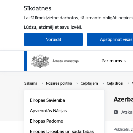
Pāriet uz lapas saturu
Sīkdatnes
Lai šī tīmekļvietne darbotos, tā izmanto obligāti nepiec
Lūdzu, atzīmējiet savu izvēli:
Noraidīt
Apstiprināt visas
Par mums
Sākums
Nozares politika
Ceļotājiem
Ceļo droši
Azerba
Eiropas Savienība
Apvienotās Nācijas
Atska
Eiropas Padome
Publicēts: 
Eiropas Drošības un sadarbības