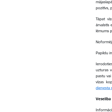
mājaslap
pozitīvs,
Tāpat vīz
ārvalstīs
lēmums pa
Noformējo
Papildu i
Ierodotie
uzturas v
pastu vai
vīzas ko
dienesta 
Veselība
Informāci