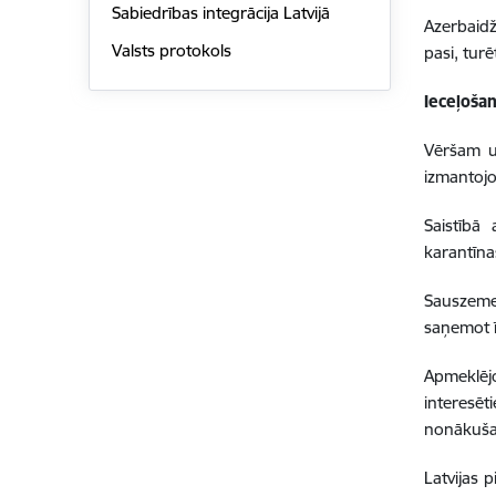
Sabiedrības integrācija Latvijā
Azerbaidž
Valsts protokols
pasi, turē
Ieceļoša
Vēršam u
izmantojo
Saistībā
karantīna
Sauszeme
saņemot ī
Apmeklējo
interesēt
nonākušaj
Latvijas 