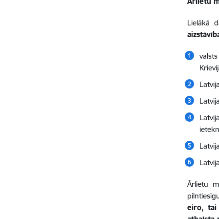
Ārlietu m
Lielākā 
aizstāvīb
valsts
Krievi
Latvij
Latvi
Latvij
ietek
Latvij
Latvij
Ārlietu m
pilntiesī
eiro, ta