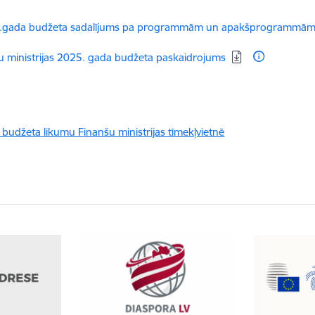
dēt:
.gada budžeta sadalījums pa programmām un apakšprogrammā
dēt:
tu ministrijas 2025. gada budžeta paskaidrojums
s budžeta likumu Finanšu ministrijas tīmekļvietnē