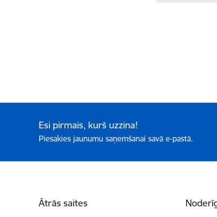
Esi pirmais, kurš uzzina!
Piesakies jaunumu saņemšanai savā e-pastā.
Kājene
Ātrās saites
Noderīg