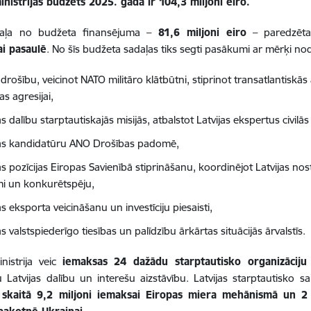
inistrijas budžets 2025. gadā ir 104,3 miljoni eiro.
daļa no budžeta finansējuma –
81,6 miljoni eiro
– paredzē
ai pasaulē
.
No šīs budžeta sadaļas tiks segti pasākumi ar mērķi no
 drošību, veicinot NATO militāro klātbūtni, stiprinot transatlantiskā
jas agresijai,
as dalību starptautiskajās misijās, atbalstot Latvijas ekspertus civilās
jas kandidatūru ANO Drošības padomē,
as pozīcijas Eiropas Savienībā stiprināšanu, koordinējot Latvijas nost
mi un konkurētspēju,
as eksporta veicināšanu un investīciju piesaisti,
as valstspiederīgo tiesības un palīdzību ārkārtas situācijās ārvalstīs.
inistrija veic
iemaksas 24 dažādu starptautisko organizācij
gu Latvijas dalību un interešu aizstāvību. Latvijas starptautisko s
i skaitā 9,2 miljoni iemaksai Eiropas miera mehānismā un 2