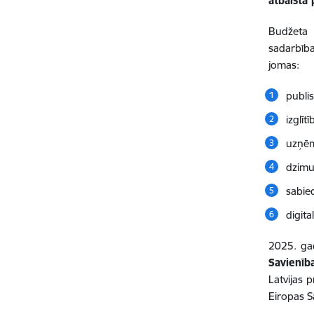
atbalsta
Budžet
sadarbība
jomas:
publis
izglīt
uzņēm
dzimum
sabie
digita
2025. ga
Savienīb
Latvijas 
Eiropas S