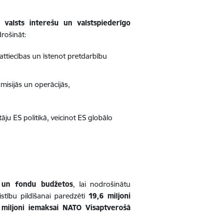
ta
valsts interešu un valstspiederīgo
drošināt:
s attiecības un īstenot pretdarbību
 misijās un operācijās,
āju ES politikā, veicinot ES globālo
u un fondu budžetos
, lai nodrošinātu
aistību pildīšanai paredzēti
19,6 miljoni
 miljoni iemaksai NATO Visaptverošā