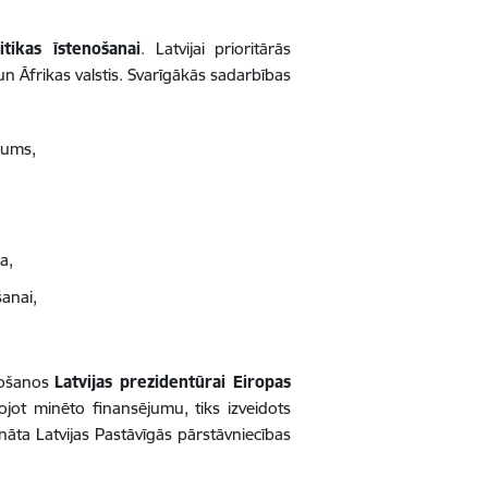
itikas īstenošanai
. Latvijai prioritārās
un Āfrikas valstis. Svarīgākās sadarbības
skums,
a,
šanai,
avošanos
Latvijas prezidentūrai Eiropas
ojot minēto finansējumu, tiks izveidots
nāta Latvijas Pastāvīgās pārstāvniecības