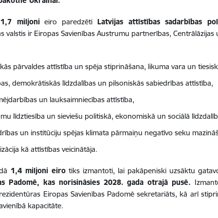
 pakotnē Ukrainai.
a
1,7 miljoni
eiro paredzēti
Latvijas attīstības sadarbības pol
s valstis ir Eiropas Savienības Austrumu partnerības, Centrālāzijas 
kās pārvaldes attīstība un spēja stiprināšana, likuma vara un tiesi
ības, demokrātiskās līdzdalības un pilsoniskās sabiedrības attīstība,
ējdarbības un lauksaimniecības attīstība,
u līdztiesība un sieviešu politiskā, ekonomiskā un sociālā līdzdalīb
drības un institūciju spējas klimata pārmaiņu negatīvo seku mazinā
lizācija kā attīstības veicinātāja.
dā
1,4 miljoni eiro
tiks izmantoti, lai pakāpeniski uzsāktu gat
as Padomē, kas norisināsies 2028. gada otrajā pusē.
Izmant
prezidentūras Eiropas Savienības Padomē sekretariāts, kā arī stipri
avienībā kapacitāte.