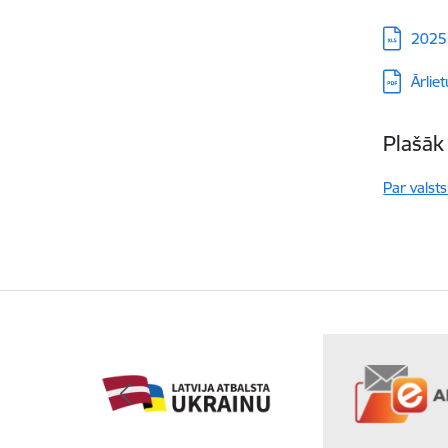
Lejupielā
2025
Lejupielā
Ārlie
Plašāk
Par valst