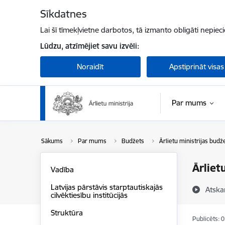
Pāriet uz lapas saturu
Sīkdatnes
Lai šī tīmekļvietne darbotos, tā izmanto obligāti nepiec
Lūdzu, atzīmējiet savu izvēli:
Noraidīt
Apstiprināt visas
Par mums
Sākums
Par mums
Budžets
Ārlietu ministrijas budž
Ārliet
Vadība
Latvijas pārstāvis starptautiskajās
Atska
cilvēktiesību institūcijās
Struktūra
Publicēts: 