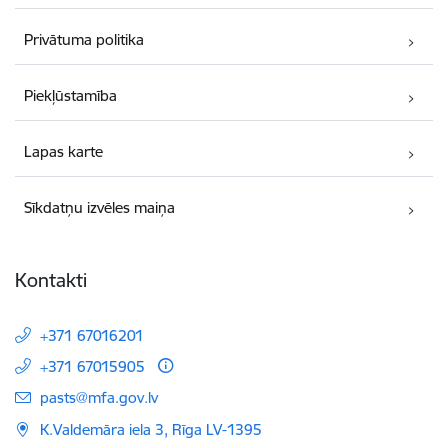
Privātuma politika
Piekļūstamība
Lapas karte
Sīkdatņu izvēles maiņa
Kontakti
+371 67016201
+371 67015905
E-pasts:
pasts@mfa.gov.lv
K.Valdemāra iela 3, Rīga LV-1395