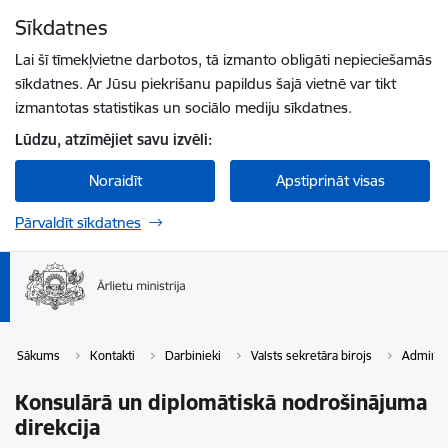
Pāriet uz lapas saturu
Sīkdatnes
Spied
lai meklētu
Enter
Lai šī tīmekļvietne darbotos, tā izmanto obligāti nepieciešamās
sīkdatnes. Ar Jūsu piekrišanu papildus šajā vietnē var tikt
izmantotas statistikas un sociālo mediju sīkdatnes.
Lūdzu, atzīmējiet savu izvēli:
Noraidīt
Apstiprināt visas
Pārvaldīt sīkdatnes
Sākums
Kontakti
Darbinieki
Valsts sekretāra birojs
Administ
Konsulārā un diplomātiskā nodrošinājuma
direkcija