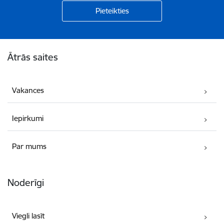
Kājene
Ātrās saites
Vakances
Iepirkumi
Par mums
Noderīgi
Viegli lasīt