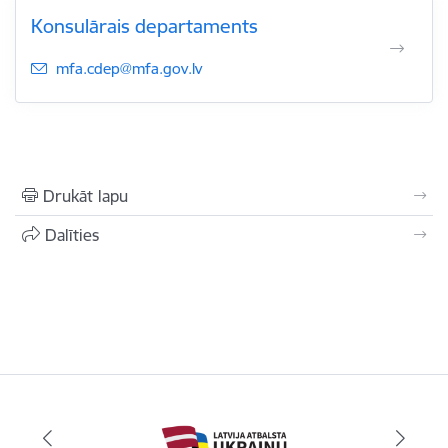
Konsulārais departaments
E-pasts:
mfa.cdep@mfa.gov.lv
Drukāt lapu
Dalīties