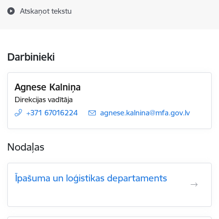
Atskaņot tekstu
Darbinieki
Agnese Kalniņa
Direkcijas vadītāja
+371 67016224
E-pasts:
agnese.kalnina@mfa.gov.lv
Nodaļas
Īpašuma un loģistikas departaments